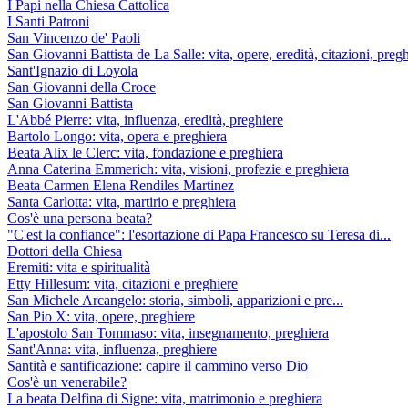
I Papi nella Chiesa Cattolica
I Santi Patroni
San Vincenzo de' Paoli
San Giovanni Battista de La Salle: vita, opere, eredità, citazioni, preg
Sant'Ignazio di Loyola
San Giovanni della Croce
San Giovanni Battista
L'Abbé Pierre: vita, influenza, eredità, preghiere
Bartolo Longo: vita, opera e preghiera
Beata Alix le Clerc: vita, fondazione e preghiera
Anna Caterina Emmerich: vita, visioni, profezie e preghiera
Beata Carmen Elena Rendiles Martinez
Santa Carlotta: vita, martirio e preghiera
Cos'è una persona beata?
"C'est la confiance": l'esortazione di Papa Francesco su Teresa di...
Dottori della Chiesa
Eremiti: vita e spiritualità
Etty Hillesum: vita, citazioni e preghiere
San Michele Arcangelo: storia, simboli, apparizioni e pre...
San Pio X: vita, opere, preghiere
L'apostolo San Tommaso: vita, insegnamento, preghiera
Sant'Anna: vita, influenza, preghiere
Santità e santificazione: capire il cammino verso Dio
Cos'è un venerabile?
La beata Delfina di Signe: vita, matrimonio e preghiera