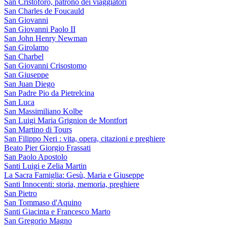
San Cristoforo, patrono dei viaggiatori
San Charles de Foucauld
San Giovanni
San Giovanni Paolo II
San John Henry Newman
San Girolamo
San Charbel
San Giovanni Crisostomo
San Giuseppe
San Juan Diego
San Padre Pio da Pietrelcina
San Luca
San Massimiliano Kolbe
San Luigi Maria Grignion de Montfort
San Martino di Tours
San Filippo Neri : vita, opera, citazioni e preghiere
Beato Pier Giorgio Frassati
San Paolo Apostolo
Santi Luigi e Zelia Martin
La Sacra Famiglia: Gesù, Maria e Giuseppe
Santi Innocenti: storia, memoria, preghiere
San Pietro
San Tommaso d'Aquino
Santi Giacinta e Francesco Marto
San Gregorio Magno