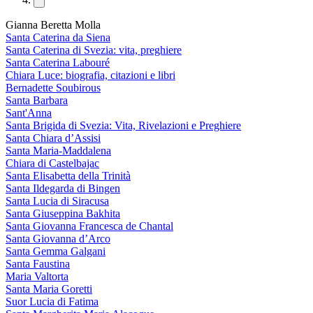
Gianna Beretta Molla
Santa Caterina da Siena
Santa Caterina di Svezia: vita, preghiere
Santa Caterina Labouré
Chiara Luce: biografia, citazioni e libri
Bernadette Soubirous
Santa Barbara
Sant'Anna
Santa Brigida di Svezia: Vita, Rivelazioni e Preghiere
Santa Chiara d’Assisi
Santa Maria-Maddalena
Chiara di Castelbajac
Santa Elisabetta della Trinità
Santa Ildegarda di Bingen
Santa Lucia di Siracusa
Santa Giuseppina Bakhita
Santa Giovanna Francesca de Chantal
Santa Giovanna d’Arco
Santa Gemma Galgani
Santa Faustina
Maria Valtorta
Santa Maria Goretti
Suor Lucia di Fatima