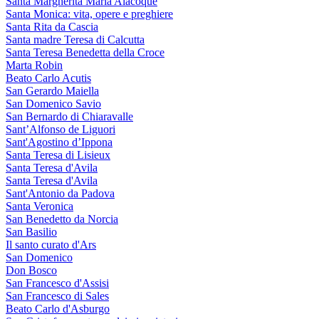
Santa Margherita Maria Alacoque
Santa Monica: vita, opere e preghiere
Santa Rita da Cascia
Santa madre Teresa di Calcutta
Santa Teresa Benedetta della Croce
Marta Robin
Beato Carlo Acutis
San Gerardo Maiella
San Domenico Savio
San Bernardo di Chiaravalle
Sant’Alfonso de Liguori
Sant'Agostino d’Ippona
Santa Teresa di Lisieux
Santa Teresa d'Avila
Santa Teresa d'Avila
Sant'Antonio da Padova
Santa Veronica
San Benedetto da Norcia
San Basilio
Il santo curato d'Ars
San Domenico
Don Bosco
San Francesco d'Assisi
San Francesco di Sales
Beato Carlo d'Asburgo