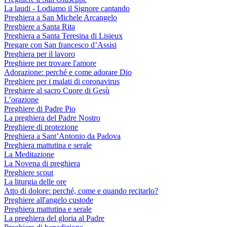
La laudi - Lodiamo il Signore cantando
Preghiera a San Michele Arcangelo
Preghiere a Santa Rita
Preghiera a Santa Teresina di Lisieux
Pregare con San francesco d’Assisi
Preghiera per il lavoro
Preghiere per trovare l'amore
Adorazione: perché e come adorare Dio
Preghiere per i malati di coronavirus
Preghiere al sacro Cuore di Gesù
L’orazione
Preghiere di Padre Pio
La preghiera del Padre Nostro
Preghiere di protezione
Preghiera a Sant’Antonio da Padova
Preghiera mattutina e serale
La Meditazione
La Novena di preghiera
Preghiere scout
La liturgia delle ore
Atto di dolore: perché, come e quando recitarlo?
Preghiere all'angelo custode
Preghiera mattutina e serale
La preghiera del gloria al Padre