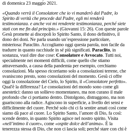
di domenica 23 maggio 2021.
«Quando verrà il Consolatore che io vi manderò dal Padre, lo
Spirito di verità che procede dal Padre, egli mi renderà
testimonianza. e anche voi mi renderete testimonianza, perché siete
stati con me fin dal principio.»
(Giovanni 15: 26). Con queste parole
Gesù promette ai discepoli lo Spirito Santo, il dono definitivo, il
dono dei doni. Ne parla usando un’espressione particolare,
misteriosa: Paraclito. Accogliamo oggi questa parola, non facile da
tradurre in quanto racchiude in sé più significati.
Paraclito
, in
sostanza, vuol dire due cose:
Consolatore e Avvocato
. Tutti noi,
specialmente nei momenti difficili, come quello che stiamo
attraversando, a causa della pandemia per esempio, cerchiamo
consolazioni. Ma spesso ricorriamo solo a consolazioni terrene, che
svaniscono presto, sono consolazioni del momento. Gesù ci offre
oggi la consolazione del Cielo, lo Spirito, il
«Consolatore perfetto»
.
Qual'è la differenza? Le consolazioni del mondo sono come gli
anestetici: danno un sollievo momentaneo, ma non curano il male
profondo che ci portiamo dentro. Distolgono, distraggono, ma non
guariscono alla radice. Agiscono in superficie, a livello dei sensi e
difficilmente del cuore. Perché solo chi ci fa sentire amati così come
siamo dà pace al cuore. Lo Spirito Santo, l’amore di Dio, fa così:
scende dentro, in quanto Spirito agisce nel nostro spirito. Visita
«nell’intimo il cuore»
, come
«ospite dolce dell’anima».
È la
tenerezza stessa di Dio, che non ci lascia soli; perché stare con chi è