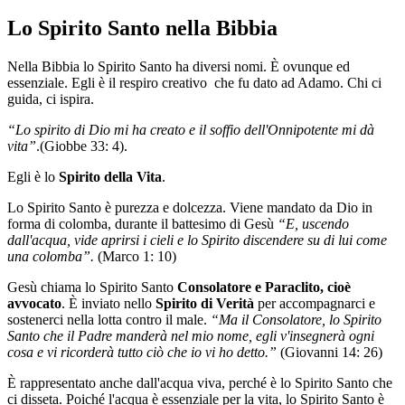
Lo Spirito Santo nella Bibbia
Nella Bibbia lo Spirito Santo ha diversi nomi. È ovunque ed
essenziale. Egli è il respiro creativo che fu dato ad Adamo. Chi ci
guida, ci ispira.
“Lo spirito di Dio mi ha creato e il soffio dell'Onnipotente mi dà
vita”
.(Giobbe 33: 4).
Egli è lo
Spirito della Vita
.
Lo Spirito Santo è purezza e dolcezza. Viene mandato da Dio in
forma di colomba, durante il battesimo di Gesù
“E, uscendo
dall'acqua, vide aprirsi i cieli e lo Spirito discendere su di lui come
una colomba”.
(Marco 1: 10)
Gesù chiama lo Spirito Santo
Consolatore e Paraclito, cioè
avvocato
. È inviato nello
Spirito di Verità
per accompagnarci e
sostenerci nella lotta contro il male.
“Ma il Consolatore, lo Spirito
Santo che il Padre manderà nel mio nome, egli v'insegnerà ogni
cosa e vi ricorderà tutto ciò che io vi ho detto.”
(Giovanni 14: 26)
È rappresentato anche dall'acqua viva, perché è lo Spirito Santo che
ci disseta. Poiché l'acqua è essenziale per la vita, lo Spirito Santo è