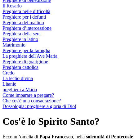
Preghiere di benedizione
Il Rosario
Preghiera nelle difficoltà
Preghiere per i defunti
Preghiera del mattino
Preghiera d’intercessione
Preghiera della sera
Preghiere in latino
Matrimonio
Preghiere per la famiglia
La preghiera dell'Ave Maria
Preghiere di guarigione
Preghiera cattolica
Credo
La lectio divina
Litanie
preghiera a Maria
Come imparare a pregare?
Che cos'è una consacrazione?
Dossologia: preghiere a gloria di Dio!
Cos'è lo Spirito Santo?
Ecco un’omelia di
Papa Francesco
, nella
solennità di Pentecoste