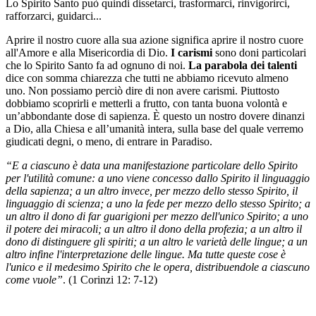
Lo Spirito Santo può quindi dissetarci, trasformarci, rinvigorirci,
rafforzarci, guidarci...
Aprire il nostro cuore alla sua azione significa aprire il nostro cuore
all'Amore e alla Misericordia di Dio.
I carismi
sono doni particolari
che lo Spirito Santo fa ad ognuno di noi.
La parabola dei talenti
dice con somma chiarezza che tutti ne abbiamo ricevuto almeno
uno. Non possiamo perciò dire di non avere carismi. Piuttosto
dobbiamo scoprirli e metterli a frutto, con tanta buona volontà e
un’abbondante dose di sapienza. È questo un nostro dovere dinanzi
a Dio, alla Chiesa e all’umanità intera, sulla base del quale verremo
giudicati degni, o meno, di entrare in Paradiso.
“E a ciascuno è data una manifestazione particolare dello Spirito
per l'utilità comune: a uno viene concesso dallo Spirito il linguaggio
della sapienza; a un altro invece, per mezzo dello stesso Spirito, il
linguaggio di scienza; a uno la fede per mezzo dello stesso Spirito; a
un altro il dono di far guarigioni per mezzo dell'unico Spirito; a uno
il potere dei miracoli; a un altro il dono della profezia; a un altro il
dono di distinguere gli spiriti; a un altro le varietà delle lingue; a un
altro infine l'interpretazione delle lingue. Ma tutte queste cose è
l'unico e il medesimo Spirito che le opera, distribuendole a ciascuno
come vuole”
. (1 Corinzi 12: 7-12)