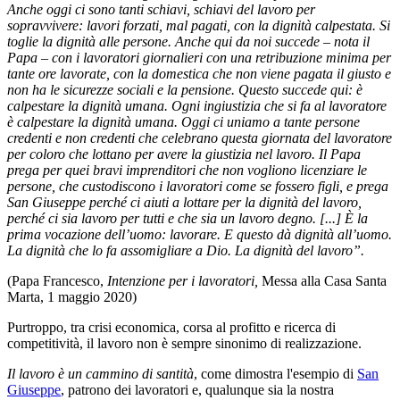
Anche oggi ci sono tanti schiavi, schiavi del lavoro per
sopravvivere: lavori forzati, mal pagati, con la dignità calpestata. Si
toglie la dignità alle persone. Anche qui da noi succede – nota il
Papa – con i lavoratori giornalieri con una retribuzione minima per
tante ore lavorate, con la domestica che non viene pagata il giusto e
non ha le sicurezze sociali e la pensione. Questo succede qui: è
calpestare la dignità umana. Ogni ingiustizia che si fa al lavoratore
è calpestare la dignità umana. Oggi ci uniamo a tante persone
credenti e non credenti che celebrano questa giornata del lavoratore
per coloro che lottano per avere la giustizia nel lavoro. Il Papa
prega per quei bravi imprenditori che non vogliono licenziare le
persone, che custodiscono i lavoratori come se fossero figli, e prega
San Giuseppe perché ci aiuti a lottare per la dignità del lavoro,
perché ci sia lavoro per tutti e che sia un lavoro degno. [...] È la
prima vocazione dell’uomo: lavorare. E questo dà dignità all’uomo.
La dignità che lo fa assomigliare a Dio. La dignità del lavoro”.
(Papa Francesco,
Intenzione per i lavoratori,
Messa alla Casa Santa
Marta, 1 maggio 2020)
Purtroppo, tra crisi economica, corsa al profitto e ricerca di
competitività, il lavoro non è sempre sinonimo di realizzazione.
Il lavoro è un cammino di santità
, come dimostra l'esempio di
San
Giuseppe
, patrono dei lavoratori e, qualunque sia la nostra