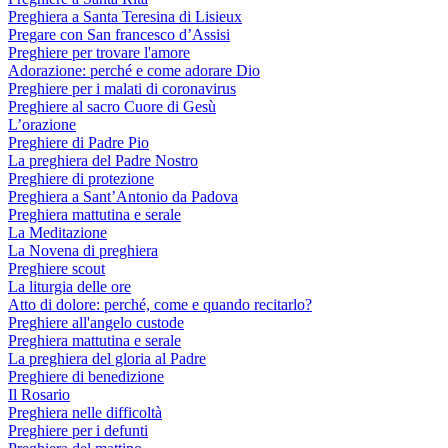
Preghiera a Santa Teresina di Lisieux
Pregare con San francesco d’Assisi
Preghiere per trovare l'amore
Adorazione: perché e come adorare Dio
Preghiere per i malati di coronavirus
Preghiere al sacro Cuore di Gesù
L’orazione
Preghiere di Padre Pio
La preghiera del Padre Nostro
Preghiere di protezione
Preghiera a Sant’Antonio da Padova
Preghiera mattutina e serale
La Meditazione
La Novena di preghiera
Preghiere scout
La liturgia delle ore
Atto di dolore: perché, come e quando recitarlo?
Preghiere all'angelo custode
Preghiera mattutina e serale
La preghiera del gloria al Padre
Preghiere di benedizione
Il Rosario
Preghiera nelle difficoltà
Preghiere per i defunti