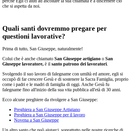
perché Egli ci aiuti ad ascoltare la sua chiamata e a discernere ciò
che si aspetta da noi.
Quali santi dovremmo pregare per
questioni lavorative?
Prima di tutto, San Giuseppe, naturalmente!
Colui che è anche chiamato
San Giuseppe artigiano
o
San
Giuseppe lavoratore,
è il
santo patrono dei lavoratori
.
Svolgendo il suo lavoro di falegname con umiltà ed amore, egli si
occupò di far crescere Gesù e di sostenere la Sacra Famiglia, proprio
come i padri e le madri di famiglia di oggi. Anche Gesù fu
falegname fino all'inizio della sua vita pubblica all'età di 30 anni.
Ecco alcune preghiere da rivolgere a San Giuseppe:
Preghiera a San Giuseppe Artigiano
Preghiera a San Giuseppe per il lavoro
Novena a San Giuseppe
Un altro santo che può aiutarci, soprattutto nelle nostre ricerche di