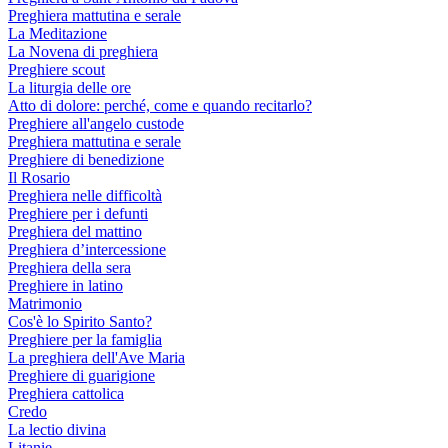
Preghiera mattutina e serale
La Meditazione
La Novena di preghiera
Preghiere scout
La liturgia delle ore
Atto di dolore: perché, come e quando recitarlo?
Preghiere all'angelo custode
Preghiera mattutina e serale
Preghiere di benedizione
Il Rosario
Preghiera nelle difficoltà
Preghiere per i defunti
Preghiera del mattino
Preghiera d’intercessione
Preghiera della sera
Preghiere in latino
Matrimonio
Cos'è lo Spirito Santo?
Preghiere per la famiglia
La preghiera dell'Ave Maria
Preghiere di guarigione
Preghiera cattolica
Credo
La lectio divina
Litanie