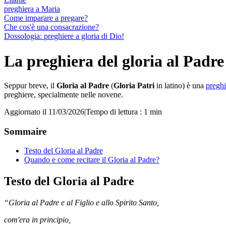
preghiera a Maria
Come imparare a pregare?
Che cos'è una consacrazione?
Dossologia: preghiere a gloria di Dio!
La preghiera del gloria al Padre
Seppur breve, il
Gloria al Padre
(
Gloria Patri
in latino) è una
preghi
preghiere, specialmente nelle novene.
Aggiornato il 11/03/2026
|
Tempo di lettura : 1 min
Sommaire
Testo del Gloria al Padre
Quando e come recitare il Gloria al Padre?
Testo del Gloria al Padre
“Gloria al Padre e al Figlio e allo Spirito Santo,
com'era in principio,