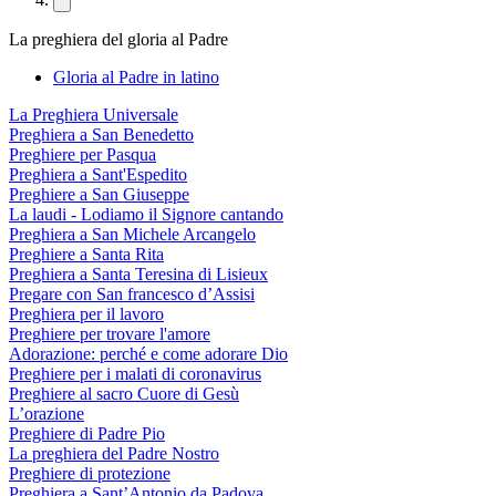
La preghiera del gloria al Padre
Gloria al Padre in latino
La Preghiera Universale
Preghiera a San Benedetto
Preghiere per Pasqua
Preghiera a Sant'Espedito
Preghiere a San Giuseppe
La laudi - Lodiamo il Signore cantando
Preghiera a San Michele Arcangelo
Preghiere a Santa Rita
Preghiera a Santa Teresina di Lisieux
Pregare con San francesco d’Assisi
Preghiera per il lavoro
Preghiere per trovare l'amore
Adorazione: perché e come adorare Dio
Preghiere per i malati di coronavirus
Preghiere al sacro Cuore di Gesù
L’orazione
Preghiere di Padre Pio
La preghiera del Padre Nostro
Preghiere di protezione
Preghiera a Sant’Antonio da Padova