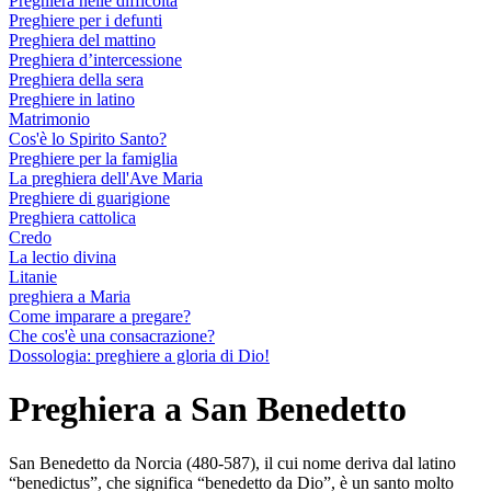
Preghiera nelle difficoltà
Preghiere per i defunti
Preghiera del mattino
Preghiera d’intercessione
Preghiera della sera
Preghiere in latino
Matrimonio
Cos'è lo Spirito Santo?
Preghiere per la famiglia
La preghiera dell'Ave Maria
Preghiere di guarigione
Preghiera cattolica
Credo
La lectio divina
Litanie
preghiera a Maria
Come imparare a pregare?
Che cos'è una consacrazione?
Dossologia: preghiere a gloria di Dio!
Preghiera a San Benedetto
San Benedetto da Norcia (480-587), il cui nome deriva dal latino
“benedictus”, che significa “benedetto da Dio”, è un santo molto