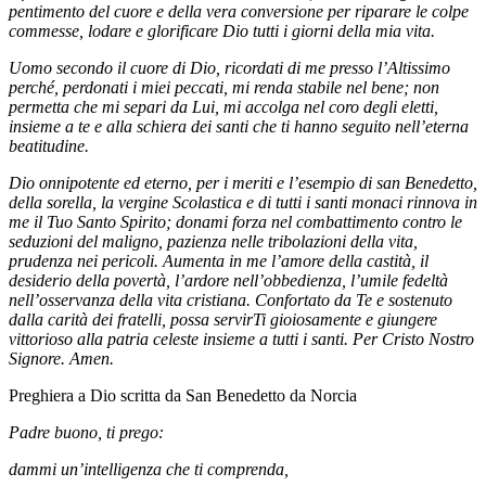
pentimento del cuore e della vera conversione per riparare le colpe
commesse, lodare e glorificare Dio tutti i giorni della mia vita.
Uomo secondo il cuore di Dio, ricordati di me presso l’Altissimo
perché, perdonati i miei peccati, mi renda stabile nel bene; non
permetta che mi separi da Lui, mi accolga nel coro degli eletti,
insieme a te e alla schiera dei santi che ti hanno seguito nell’eterna
beatitudine.
Dio onnipotente ed eterno, per i meriti e l’esempio di san Benedetto,
della sorella, la vergine Scolastica e di tutti i santi monaci rinnova in
me il Tuo Santo Spirito; donami forza nel combattimento contro le
seduzioni del maligno, pazienza nelle tribolazioni della vita,
prudenza nei pericoli. Aumenta in me l’amore della castità, il
desiderio della povertà, l’ardore nell’obbedienza, l’umile fedeltà
nell’osservanza della vita cristiana. Confortato da Te e sostenuto
dalla carità dei fratelli, possa servirTi gioiosamente e giungere
vittorioso alla patria celeste insieme a tutti i santi. Per Cristo Nostro
Signore. Amen.
Preghiera a Dio scritta da San Benedetto da Norcia
Padre buono, ti prego:
dammi un’intelligenza che ti comprenda,