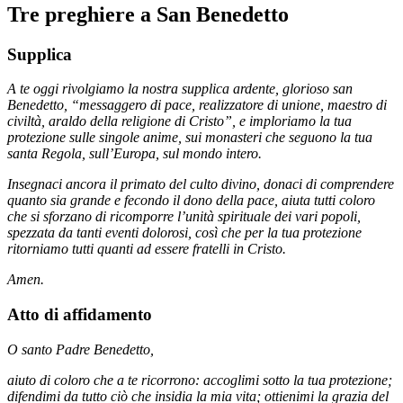
Tre preghiere a San Benedetto
Supplica
A te oggi rivolgiamo la nostra supplica ardente, glorioso san
Benedetto, “messaggero di pace, realizzatore di unione, maestro di
civiltà, araldo della religione di Cristo”, e imploriamo la tua
protezione sulle singole anime, sui monasteri che seguono la tua
santa Regola, sull’Europa, sul mondo intero.
Insegnaci ancora il primato del culto divino, donaci di comprendere
quanto sia grande e fecondo il dono della pace, aiuta tutti coloro
che si sforzano di ricomporre l’unità spirituale dei vari popoli,
spezzata da tanti eventi dolorosi, così che per la tua protezione
ritorniamo tutti quanti ad essere fratelli in Cristo.
Amen.
Atto di affidamento
O santo Padre Benedetto,
aiuto di coloro che a te ricorrono: accoglimi sotto la tua protezione;
difendimi da tutto ciò che insidia la mia vita; ottienimi la grazia del