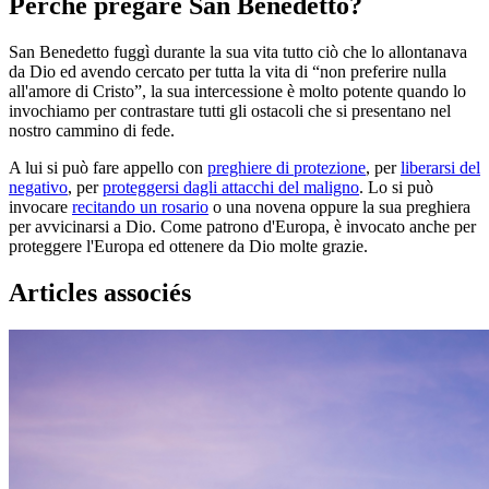
Perché pregare San Benedetto?
San Benedetto fuggì durante la sua vita tutto ciò che lo allontanava
da Dio ed avendo cercato per tutta la vita di “non preferire nulla
all'amore di Cristo”, la sua intercessione è molto potente quando lo
invochiamo per contrastare tutti gli ostacoli che si presentano nel
nostro cammino di fede.
A lui si può fare appello con
preghiere di protezione
, per
liberarsi del
negativo
, per
proteggersi dagli attacchi del maligno
. Lo si può
invocare
recitando un rosario
o una novena oppure la sua preghiera
per avvicinarsi a Dio. Come patrono d'Europa, è invocato anche per
proteggere l'Europa ed ottenere da Dio molte grazie.
Articles associés