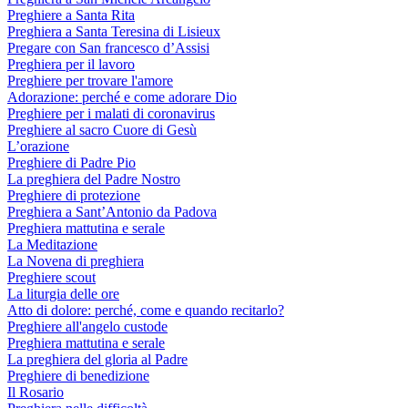
Preghiere a Santa Rita
Preghiera a Santa Teresina di Lisieux
Pregare con San francesco d’Assisi
Preghiera per il lavoro
Preghiere per trovare l'amore
Adorazione: perché e come adorare Dio
Preghiere per i malati di coronavirus
Preghiere al sacro Cuore di Gesù
L’orazione
Preghiere di Padre Pio
La preghiera del Padre Nostro
Preghiere di protezione
Preghiera a Sant’Antonio da Padova
Preghiera mattutina e serale
La Meditazione
La Novena di preghiera
Preghiere scout
La liturgia delle ore
Atto di dolore: perché, come e quando recitarlo?
Preghiere all'angelo custode
Preghiera mattutina e serale
La preghiera del gloria al Padre
Preghiere di benedizione
Il Rosario