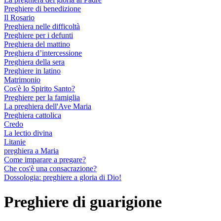
Preghiere di benedizione
Il Rosario
Preghiera nelle difficoltà
Preghiere per i defunti
Preghiera del mattino
Preghiera d’intercessione
Preghiera della sera
Preghiere in latino
Matrimonio
Cos'è lo Spirito Santo?
Preghiere per la famiglia
La preghiera dell'Ave Maria
Preghiera cattolica
Credo
La lectio divina
Litanie
preghiera a Maria
Come imparare a pregare?
Che cos'è una consacrazione?
Dossologia: preghiere a gloria di Dio!
Preghiere di guarigione