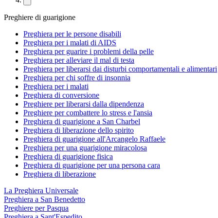
Preghiere di guarigione
Preghiera per le persone disabili
Preghiera per i malati di AIDS
Preghiera per guarire i problemi della pelle
Preghiera per alleviare il mal di testa
Preghiera per liberarsi dai disturbi comportamentali e alimentari
Preghiera per chi soffre di insonnia
Preghiera per i malati
Preghiera di conversione
Preghiere per liberarsi dalla dipendenza
Preghiere per combattere lo stress e l'ansia
Preghiera di guarigione a San Charbel
Preghiera di liberazione dello spirito
Preghiera di guarigione all'Arcangelo Raffaele
Preghiera per una guarigione miracolosa
Preghiera di guarigione fisica
Preghiera di guarigione per una persona cara
Preghiera di liberazione
La Preghiera Universale
Preghiera a San Benedetto
Preghiere per Pasqua
Preghiera a Sant'Espedito