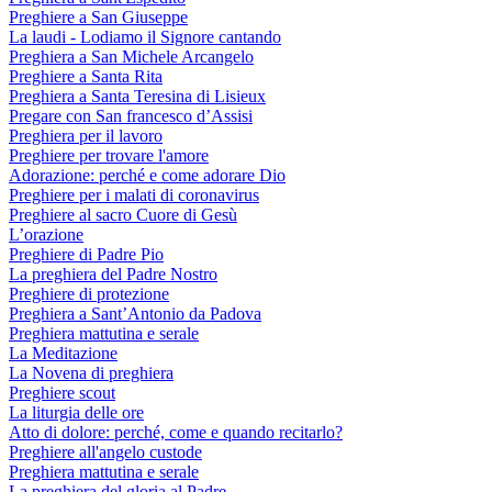
Preghiere a San Giuseppe
La laudi - Lodiamo il Signore cantando
Preghiera a San Michele Arcangelo
Preghiere a Santa Rita
Preghiera a Santa Teresina di Lisieux
Pregare con San francesco d’Assisi
Preghiera per il lavoro
Preghiere per trovare l'amore
Adorazione: perché e come adorare Dio
Preghiere per i malati di coronavirus
Preghiere al sacro Cuore di Gesù
L’orazione
Preghiere di Padre Pio
La preghiera del Padre Nostro
Preghiere di protezione
Preghiera a Sant’Antonio da Padova
Preghiera mattutina e serale
La Meditazione
La Novena di preghiera
Preghiere scout
La liturgia delle ore
Atto di dolore: perché, come e quando recitarlo?
Preghiere all'angelo custode
Preghiera mattutina e serale
La preghiera del gloria al Padre