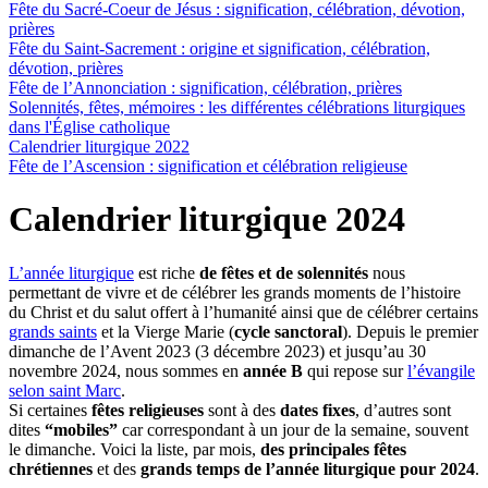
Fête du Sacré-Coeur de Jésus : signification, célébration, dévotion,
prières
Fête du Saint-Sacrement : origine et signification, célébration,
dévotion, prières
Fête de l’Annonciation : signification, célébration, prières
Solennités, fêtes, mémoires : les différentes célébrations liturgiques
dans l'Église catholique
Calendrier liturgique 2022
Fête de l’Ascension : signification et célébration religieuse
Calendrier liturgique 2024
L’année liturgique
est riche
de fêtes et de solennités
nous
permettant de vivre et de célébrer les grands moments de l’histoire
du Christ et du salut offert à l’humanité ainsi que de célébrer certains
grands saints
et la Vierge Marie (
cycle sanctoral
). Depuis le premier
dimanche de l’Avent 2023 (3 décembre 2023) et jusqu’au 30
novembre 2024, nous sommes en
année B
qui repose sur
l’évangile
selon saint Marc
.
Si certaines
fêtes religieuses
sont à des
dates fixes
, d’autres sont
dites
“mobiles”
car correspondant à un jour de la semaine, souvent
le dimanche. Voici la liste, par mois,
des principales fêtes
chrétiennes
et des
grands temps de l’année liturgique
pour 2024
.