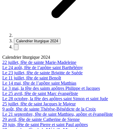
Calendrier liturgique 2024
Calendrier liturgique 2024
22 juillet, fête de sainte Marie-Madeleine
Le 24 août, fête de l’apôtre saint Barthélémy
Le 23 juillet, fête de sainte Brigitte de Suède
Le 11 juillet, fête de saint Benoît
Le 14 mai, fête de l’apôtre saint Matthias
Le 3 mai, la fête des saints apôtres Philippe et Jacques
Le 25 avril, fête de saint Marc évangéliste
Le 28 octobre, la fête des apôtres saint Simon et saint Jude
25 juillet, fête de saint Jacques le Majeur
9 août, fête de sainte Thérèse-Bénédicte de la Croix
Le 21 septembre, fête de saint Matthieu, apôtre et évangéliste
29 avril, fête de sainte Catherine de Sienne
29 juin, fête de saint Pierre et saint Paul apôtres