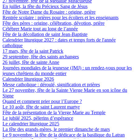
27 novembre, fête de la Médaille Miraculeuse
En juillet, la fête du Précieux Sang de Jésus
Fête de Notre Dame du Rosaire : origine, prière
Rentrée scolaire : prières pour les écoliers et les enseignants
Fête des pères : origine, célébration, dévotion, prière
Célébrer Marie tout au long de l’année
Fête de la décollation de saint Jean-Baptiste
Calendrier liturgique 2027 : dates et temps forts de l'année
catholique
17 mars, fête de la saint Patrick
29 septembre, fête des saints archanges
26 juillet, fête de sainte Anne
Journées mondiales de la jeunesse (JMJ) : un rendez-vous pour les
jeunes chrétiens du monde entier
Calendrier liturgique 2026
Messe catholique : déroulé, signification et prières
Le 27 novembre, fête de la Sainte Vierge Marie en son icône du
Signe
Quand et comment prier pour l’Europe ?
Le 10 août, fête de saint Laurent martyr
Fête de la présentation de la Vierge Marie au Temple
Le jubilé 2025, pèlerins d’espérance
Le calendrier liturgique 2025
La fête des grands-mères, le premier dimanche de mars
Le 9 novembre, la fête de la dédicace de la basilique du Latran