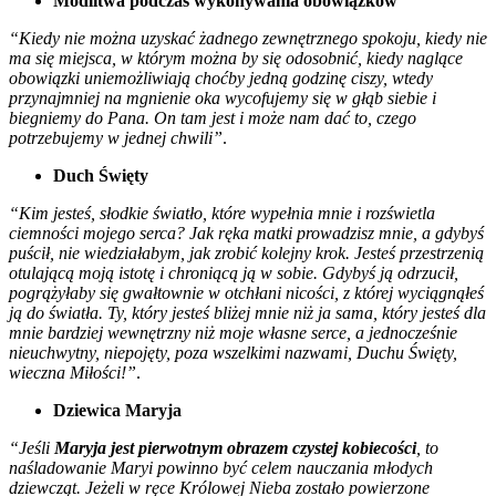
Modlitwa podczas wykonywania obowiązków
“Kiedy nie można uzyskać żadnego zewnętrznego spokoju, kiedy nie
ma się miejsca, w którym można by się odosobnić, kiedy naglące
obowiązki uniemożliwiają choćby jedną godzinę ciszy, wtedy
przynajmniej na mgnienie oka wycofujemy się w głąb siebie i
biegniemy do Pana. On tam jest i może nam dać to, czego
potrzebujemy w jednej chwili”
.
Duch Święty
“Kim jesteś, słodkie światło, które wypełnia mnie i rozświetla
ciemności mojego serca? Jak ręka matki prowadzisz mnie, a gdybyś
puścił, nie wiedziałabym, jak zrobić kolejny krok. Jesteś przestrzenią
otulającą moją istotę i chroniącą ją w sobie. Gdybyś ją odrzucił,
pogrążyłaby się gwałtownie w otchłani nicości, z której wyciągnąłeś
ją do światła. Ty, który jesteś bliżej mnie niż ja sama, który jesteś dla
mnie bardziej wewnętrzny niż moje własne serce, a jednocześnie
nieuchwytny, niepojęty, poza wszelkimi nazwami, Duchu Święty,
wieczna Miłości!”
.
Dziewica Maryja
“Jeśli
Maryja jest pierwotnym obrazem czystej kobiecości
, to
naśladowanie Maryi powinno być celem nauczania młodych
dziewcząt. Jeżeli w ręce Królowej Nieba zostało powierzone