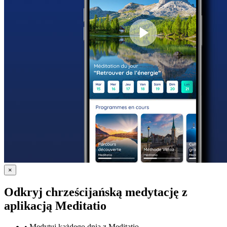
×
Odkryj chrześcijańską medytację z
aplikacją Meditatio
•
Medytuj każdego dnia z Meditatio