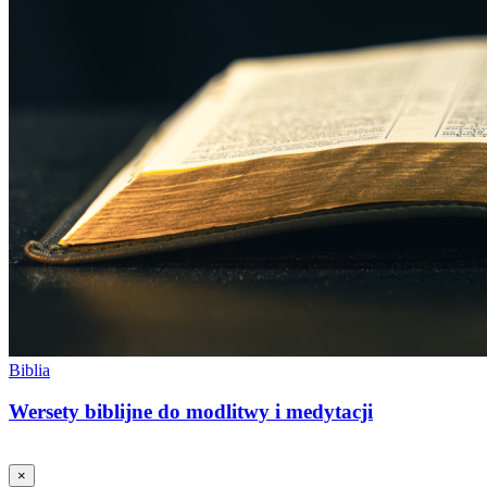
Biblia
Wersety biblijne do modlitwy i medytacji
×