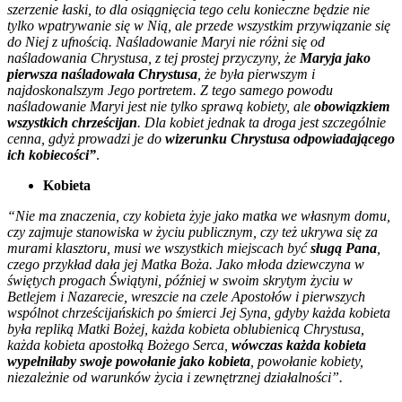
szerzenie łaski, to dla osiągnięcia tego celu konieczne będzie nie
tylko wpatrywanie się w Nią, ale przede wszystkim przywiązanie się
do Niej z ufnością. Naśladowanie Maryi nie różni się od
naśladowania Chrystusa, z tej prostej przyczyny, że
Maryja jako
pierwsza naśladowała Chrystusa
, że była pierwszym i
najdoskonalszym Jego portretem. Z tego samego powodu
naśladowanie Maryi jest nie tylko sprawą kobiety, ale
obowiązkiem
wszystkich chrześcijan
. Dla kobiet jednak ta droga jest szczególnie
cenna, gdyż prowadzi je do
wizerunku Chrystusa odpowiadającego
ich kobiecości”
.
Kobieta
“Nie ma znaczenia, czy kobieta żyje jako matka we własnym domu,
czy zajmuje stanowiska w życiu publicznym, czy też ukrywa się za
murami klasztoru, musi we wszystkich miejscach być
sługą Pana
,
czego przykład dała jej Matka Boża. Jako młoda dziewczyna w
świętych progach Świątyni, później w swoim skrytym życiu w
Betlejem i Nazarecie, wreszcie na czele Apostołów i pierwszych
wspólnot chrześcijańskich po śmierci Jej Syna, gdyby każda kobieta
była repliką Matki Bożej, każda kobieta oblubienicą Chrystusa,
każda kobieta apostołką Bożego Serca,
wówczas każda kobieta
wypełniłaby swoje powołanie jako kobieta
, powołanie kobiety,
niezależnie od warunków życia i zewnętrznej działalności”.