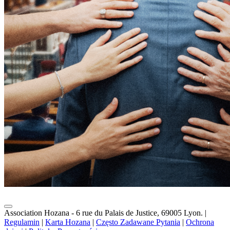
Association Hozana - 6 rue du Palais de Justice, 69005 Lyon.
|
Regulamin
|
Karta Hozana
|
Często Zadawane Pytania
|
Ochrona