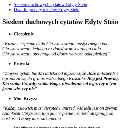
Siedem duchowych cytatów Edyty Stein
Dwa fragmenty tekstów Edyty Stein
Siedem duchowych cytatów Edyty Stein
Cierpienie
“Każde cierpienie ciała Chrystusowego, mistycznego ciała
Chrystusowego, jednego z członków mistycznego ciała
Chrystusowego, otrzymuje od głowy wartość odkupieńczą”.
Prawda
“Zawsze byłam bardzo daleka od myślenia, że Boże miłosierdzie
ogranicza się do granic widzialnego Kościoła.
Bóg jest Prawdą.
Kto szuka Prawdy, szuka Boga, niezależnie od tego, czy o tym
jasno wie, czy nie
”
.
Moc Krzyża
“Każdy człowiek musi cierpieć i umrzeć. Ale jeśli jest on żywym
członkiem Chrystusa, to jego cierpienie i śmierć otrzymują od
boskości Głowy moc odkupienia”
.