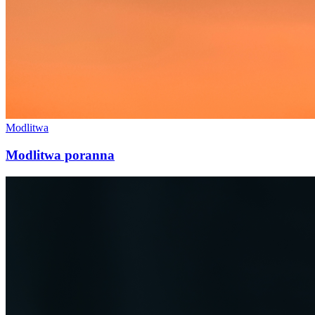
Modlitwa
Modlitwa poranna