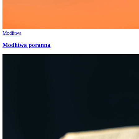
Modlitwa
Modlitwa poranna