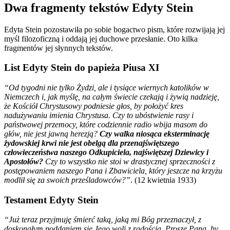
Dwa fragmenty tekstów Edyty Stein
Edyta Stein pozostawiła po sobie bogactwo pism, które rozwijają jej
myśl filozoficzną i oddają jej duchowe przesłanie. Oto kilka
fragmentów jej słynnych tekstów.
List Edyty Stein do papieża Piusa XI
“Od tygodni nie tylko Żydzi, ale i tysiące wiernych katolików w
Niemczech i, jak myślę, na całym świecie czekają i żywią nadzieję,
że Kościół Chrystusowy podniesie głos, by położyć kres
nadużywaniu imienia Chrystusa. Czy to ubóstwienie rasy i
państwowej przemocy, które codziennie radio wbija masom do
głów, nie jest jawną herezją?
Czy walka niosąca eksterminację
żydowskiej krwi nie jest obelgą dla przenajświętszego
człowieczeństwa naszego Odkupiciela, najświętszej Dziewicy i
Apostołów?
Czy to wszystko nie stoi w drastycznej sprzeczności z
postępowaniem naszego Pana i Zbawiciela, który jeszcze na krzyżu
modlił się za swoich prześladowców?”
. (12 kwietnia 1933)
Testament Edyty Stein
“Już teraz przyjmuję śmierć taką, jaką mi Bóg przeznaczył, z
doskonałym poddaniem się Jego woli z radością. Proszę Pana, by