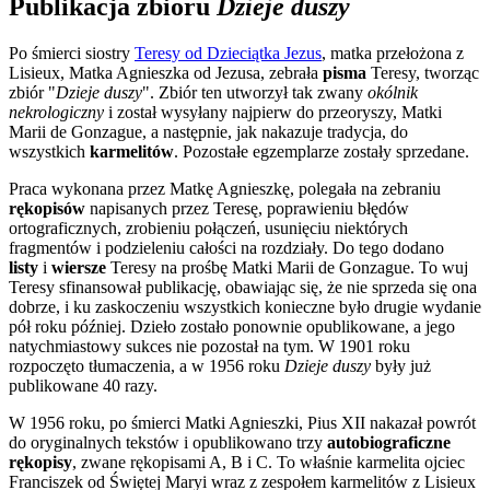
Publikacja zbioru
Dzieje duszy
Po śmierci siostry
Teresy od Dzieciątka Jezus
, matka przełożona z
Lisieux, Matka Agnieszka od Jezusa, zebrała
pisma
Teresy, tworząc
zbiór "
Dzieje duszy
". Zbiór ten utworzył tak zwany
okólnik
nekrologiczny
i został wysyłany najpierw do przeoryszy, Matki
Marii de Gonzague, a następnie, jak nakazuje tradycja, do
wszystkich
karmelitów
. Pozostałe egzemplarze zostały sprzedane.
Praca wykonana przez Matkę Agnieszkę, polegała na zebraniu
rękopisów
napisanych przez Teresę, poprawieniu błędów
ortograficznych, zrobieniu połączeń, usunięciu niektórych
fragmentów i podzieleniu całości na rozdziały. Do tego dodano
listy
i
wiersze
Teresy na prośbę Matki Marii de Gonzague. To wuj
Teresy sfinansował publikację, obawiając się, że nie sprzeda się ona
dobrze, i ku zaskoczeniu wszystkich konieczne było drugie wydanie
pół roku później. Dzieło zostało ponownie opublikowane, a jego
natychmiastowy sukces nie pozostał na tym. W 1901 roku
rozpoczęto tłumaczenia, a w 1956 roku
Dzieje duszy
były już
publikowane 40 razy.
W 1956 roku, po śmierci Matki Agnieszki, Pius XII nakazał powrót
do oryginalnych tekstów i opublikowano trzy
autobiograficzne
rękopisy
, zwane rękopisami A, B i C. To właśnie karmelita ojciec
Franciszek od Świętej Maryi wraz z zespołem karmelitów z Lisieux