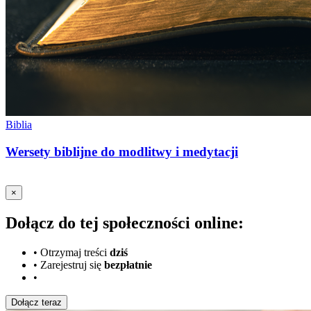
Biblia
Wersety biblijne do modlitwy i medytacji
×
Dołącz do tej społeczności online:
•
Otrzymaj treści
dziś
•
Zarejestruj się
bezpłatnie
•
Dołącz teraz