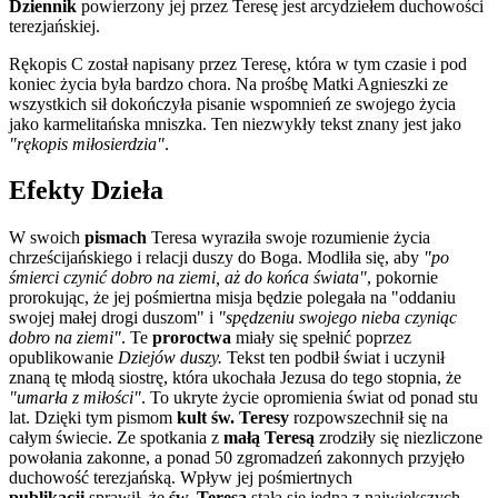
Dziennik
powierzony jej przez Teresę jest arcydziełem duchowości
terezjańskiej.
Rękopis C został napisany przez Teresę, która w tym czasie i pod
koniec życia była bardzo chora. Na prośbę Matki Agnieszki ze
wszystkich sił dokończyła pisanie wspomnień ze swojego życia
jako karmelitańska mniszka. Ten niezwykły tekst znany jest jako
"rękopis miłosierdzia"
.
Efekty Dzieła
W swoich
pismach
Teresa wyraziła swoje rozumienie życia
chrześcijańskiego i relacji duszy do Boga. Modliła się, aby
"po
śmierci czynić dobro na ziemi, aż do końca świata"
, pokornie
prorokując, że jej pośmiertna misja będzie polegała na "oddaniu
swojej małej drogi duszom" i
"spędzeniu swojego nieba czyniąc
dobro na ziemi"
. Te
proroctwa
miały się spełnić poprzez
opublikowanie
Dziejów duszy.
Tekst ten podbił świat i uczynił
znaną tę młodą siostrę, która ukochała Jezusa do tego stopnia, że
"umarła z miłości"
. To ukryte życie opromienia świat od ponad stu
lat. Dzięki tym pismom
kult św. Teresy
rozpowszechnił się na
całym świecie. Ze spotkania z
małą Teresą
zrodziły się niezliczone
powołania zakonne, a ponad 50 zgromadzeń zakonnych przyjęło
duchowość terezjańską. Wpływ jej pośmiertnych
publikacji
sprawił, że
św. Teresa
stała się jedną z największych