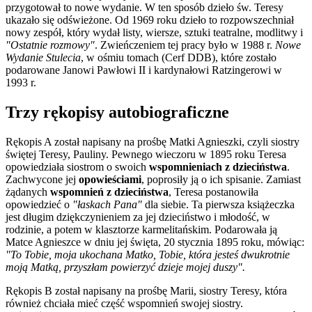
przygotował to nowe wydanie. W ten sposób dzieło św. Teresy
ukazało się odświeżone. Od 1969 roku dzieło to rozpowszechniał
nowy zespół, który wydał listy, wiersze, sztuki teatralne, modlitwy i
"Ostatnie rozmowy"
. Zwieńczeniem tej pracy było w 1988 r.
Nowe
Wydanie Stulecia
, w ośmiu tomach (Cerf DDB), które zostało
podarowane Janowi Pawłowi II i kardynałowi Ratzingerowi w
1993 r.
Trzy rękopisy autobiograficzne
Rękopis A został napisany na prośbę Matki Agnieszki, czyli siostry
świętej Teresy, Pauliny. Pewnego wieczoru w 1895 roku Teresa
opowiedziała siostrom o swoich
wspomnieniach z dzieciństwa
.
Zachwycone jej
opowieściami
, poprosiły ją o ich spisanie. Zamiast
żądanych
wspomnień z dzieciństwa
, Teresa postanowiła
opowiedzieć o
"łaskach Pana"
dla siebie. Ta pierwsza książeczka
jest długim dziękczynieniem za jej dzieciństwo i młodość, w
rodzinie, a potem w klasztorze karmelitańskim. Podarowała ją
Matce Agnieszce w dniu jej święta, 20 stycznia 1895 roku, mówiąc:
"To Tobie, moja ukochana Matko, Tobie, która jesteś dwukrotnie
moją Matką, przyszłam powierzyć dzieje mojej duszy".
Rękopis B został napisany na prośbę Marii, siostry Teresy, która
również chciała mieć część wspomnień swojej siostry.