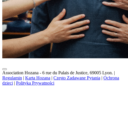
Association Hozana - 6 rue du Palais de Justice, 69005 Lyon.
|
Regulamin
|
Karta Hozana
|
Często Zadawane Pytania
|
Ochrona
dzieci
|
Polityka Prywatności