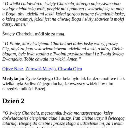
“O wielki cudotwórco, święty Charbelu, którego najczystsze ciało
wydaje niebiańską woń, przyjdź mi z pomocą i wstawiaj się za mną
u Boga, aby udzielił mi łaski, której gorąco pragnę (wymienić łaskę,
o którą prosimy), jeżeli jest na chwałę Boga i służy zbawieniu mojej
duszy. Amen.”
Święty Charbelu, módl się za mną.
“O Panie, który świętemu Charbelowi dałeś łaskę wiary, proszę
Cię, abyś za jego wstawiennictwem udzielił mi łaski, o którą Ciebie
błagam, byle była zgodna z Twoimi przykazaniami i z Twoją świętą
Ewangelią. Tobie chwała na wieki. Amen.”
Ojcze Nasz
,
Zdrowaś Maryjo
,
Chwała Ojcu
Medytacja:
Życie świętego Charbela było tak bardzo cnotliwe i tak
wielka była żarliwość jego ducha, że wszyscy widzieli w nim
narzędzie miłości Bożej.
Dzień 2
“O święty Charbelu, męczenniku życia monastycznego, który
doświadczałeś cierpienia ciała i duszy, Pan Ciebie uczynił świecącą
latarnią. Biegnę do Ciebie i proszę Boga o udzielenie mi, za Twoim