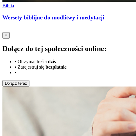
Biblia
Wersety biblijne do modlitwy i medytacji
×
Dołącz do tej społeczności online:
•
Otrzymaj treści
dziś
•
Zarejestruj się
bezpłatnie
•
Dołącz teraz