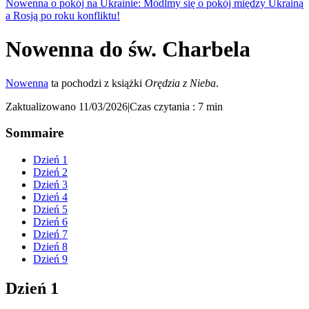
Nowenna o pokój na Ukrainie: Módlmy się o pokój między Ukrainą
a Rosją po roku konfliktu!
Nowenna do św. Charbela
Nowenna
ta pochodzi z książki
Orędzia z Nieba
.
Zaktualizowano 11/03/2026
|
Czas czytania : 7 min
Sommaire
Dzień 1
Dzień 2
Dzień 3
Dzień 4
Dzień 5
Dzień 6
Dzień 7
Dzień 8
Dzień 9
Dzień 1