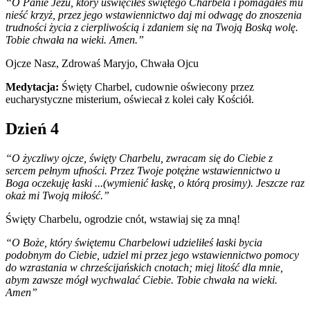
“O Panie Jezu, który uświęciłeś świętego Charbela i pomagałeś mu
nieść krzyż, przez jego wstawiennictwo daj mi odwagę do znoszenia
trudności życia z cierpliwością i zdaniem się na Twoją Boską wolę.
Tobie chwała na wieki. Amen.”
Ojcze Nasz, Zdrowaś Maryjo, Chwała Ojcu
Medytacja:
Święty Charbel, cudownie oświecony przez
eucharystyczne misterium, oświecał z kolei cały Kościół.
Dzień 4
“O życzliwy ojcze, święty Charbelu, zwracam się do Ciebie z
sercem pełnym ufności. Przez Twoje potężne wstawiennictwo u
Boga oczekuję łaski ...(wymienić łaskę, o którą prosimy). Jeszcze raz
okaż mi Twoją miłość.”
Święty Charbelu, ogrodzie cnót, wstawiaj się za mną!
“O Boże, który świętemu Charbelowi udzieliłeś łaski bycia
podobnym do Ciebie, udziel mi przez jego wstawiennictwo pomocy
do wzrastania w chrześcijańskich cnotach; miej litość dla mnie,
abym zawsze mógł wychwalać Ciebie. Tobie chwała na wieki.
Amen”