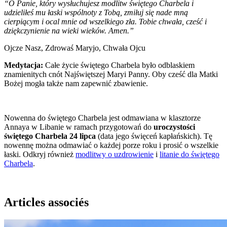
“O Panie, który wysłuchujesz modlitw świętego Charbela i
udzieliłeś mu łaski wspólnoty z Tobą, zmiłuj się nade mną
cierpiącym i ocal mnie od wszelkiego zła. Tobie chwała, cześć i
dziękczynienie na wieki wieków. Amen.”
Ojcze Nasz, Zdrowaś Maryjo, Chwała Ojcu
Medytacja:
Całe życie świętego Charbela było odblaskiem
znamienitych cnót Najświętszej Maryi Panny. Oby cześć dla Matki
Bożej mogła także nam zapewnić zbawienie.
Nowenna do świętego Charbela jest odmawiana w klasztorze
Annaya w Libanie w ramach przygotowań do
uroczystości
świętego Charbela 24 lipca
(data jego święceń kapłańskich). Tę
nowennę można odmawiać o każdej porze roku i prosić o wszelkie
łaski. Odkryj również
modlitwy o uzdrowienie
i
litanie do świętego
Charbela
.
Articles associés