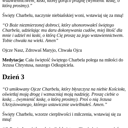
wstawiennictwem, łaski, której gorąco pragnę (wymienić łaskę, o
którą prosimy).”
Święty Charbelu, naczynie niebiańskiej woni, wstawiaj się za mną!
“O Boże niezmierzonej dobroci, który uhonorowałeś świętego
Charbela, udzielając mu daru dokonywania cudów, miej litość dla
mnie i udziel mi łaski, o którą Cię proszę za jego wstawiennictwem.
Tobie chwała na wieki. Amen”
Ojcze Nasz, Zdrowaś Maryjo, Chwała Ojcu
Medytacja:
Cała świętość świętego Charbela polega na miłości do
Jezusa Chrystusa, naszego Odkupiciela.
Dzień 3
“O umiłowany Ojcze Charbelu, który błyszczysz na niebie Kościoła,
oświetlaj moją drogę i wzmacniaj moją nadzieję. Proszę ciebie o
łaskę… (wymienić łaskę, o którą prosimy). Proś o nią Jezusa
Ukrzyżowanego, którego ustawicznie uwielbiałeś. Amen.”
Święty Charbelu, wzorze cierpliwości i milczenia, wstawiaj się za
mną!