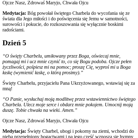
Ojcze Nasz, Zdrowaś Maryjo, Chwała Ojcu
Medytacja:
Bóg powołał świętego Charbela do wycofania się ze
świata dla Jego miłości i do poświęcenia się Jemu w samotności,
surowości i pokucie, do rozkoszowania się wyłącznie boskimi
radościami.
Dzień 5
“O święty Charbelu, umiłowany przez Boga, oświecaj mnie,
pomagaj mi i ucz mnie czynić to, co się Bogu podoba. Ojcze pełen
życzliwości, pośpiesz mi na pomoc; proszę Cię, wyproś mi u Boga
łaskę (wymienić łaskę, o którą prosimy).”
Święty Charbelu, przyjacielu Pana Ukrzyżowanego, wstawiaj się za
mną!
“O Panie, wysłuchaj moją modlitwę przez wstawiennictwo świętego
Charbela. Ulecz moje serce i obdarz mnie pokojem. Umocnij moją
duszę. Tobie chwała na wieki. Amen.”
Ojcze Nasz, Zdrowaś Maryjo, Chwała Ojcu
Medytacja:
Święty Charbel, ubogi i pokorny na ziemi, wchodzi do
nieba przepełniony bogactwami i na jego cześć wznoszą się hymny