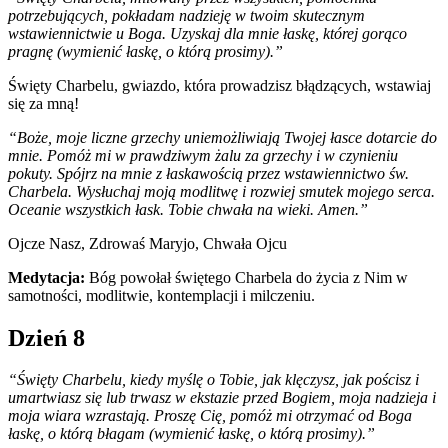
potrzebujących, pokładam nadzieję w twoim skutecznym
wstawiennictwie u Boga. Uzyskaj dla mnie łaskę, której gorąco
pragnę (wymienić łaskę, o którą prosimy).”
Święty Charbelu, gwiazdo, która prowadzisz błądzących, wstawiaj
się za mną!
“Boże, moje liczne grzechy uniemożliwiają Twojej łasce dotarcie do
mnie. Pomóż mi w prawdziwym żalu za grzechy i w czynieniu
pokuty. Spójrz na mnie z łaskawością przez wstawiennictwo św.
Charbela. Wysłuchaj moją modlitwę i rozwiej smutek mojego serca.
Oceanie wszystkich łask. Tobie chwała na wieki. Amen.”
Ojcze Nasz, Zdrowaś Maryjo, Chwała Ojcu
Medytacja:
Bóg powołał świętego Charbela do życia z Nim w
samotności, modlitwie, kontemplacji i milczeniu.
Dzień 8
“Święty Charbelu, kiedy myślę o Tobie, jak klęczysz, jak pościsz i
umartwiasz się lub trwasz w ekstazie przed Bogiem, moja nadzieja i
moja wiara wzrastają. Proszę Cię, pomóż mi otrzymać od Boga
łaskę, o którą błagam (wymienić łaskę, o którą prosimy).”