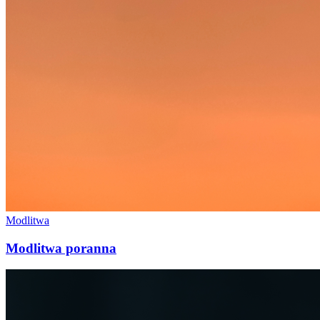
Modlitwa
Modlitwa poranna