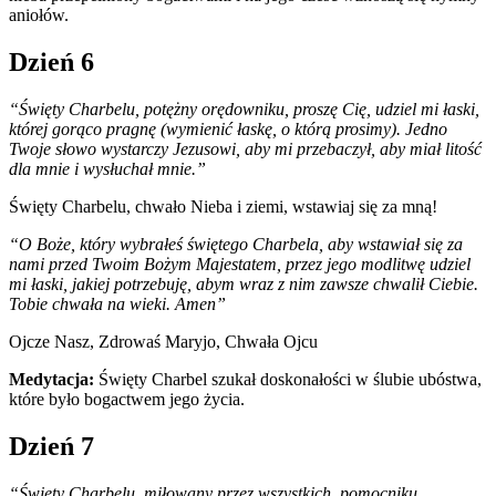
aniołów.
Dzień 6
“Święty Charbelu, potężny orędowniku, proszę Cię, udziel mi łaski,
której gorąco pragnę (wymienić łaskę, o którą prosimy). Jedno
Twoje słowo wystarczy Jezusowi, aby mi przebaczył, aby miał litość
dla mnie i wysłuchał mnie.”
Święty Charbelu, chwało Nieba i ziemi, wstawiaj się za mną!
“O Boże, który wybrałeś świętego Charbela, aby wstawiał się za
nami przed Twoim Bożym Majestatem, przez jego modlitwę udziel
mi łaski, jakiej potrzebuję, abym wraz z nim zawsze chwalił Ciebie.
Tobie chwała na wieki. Amen”
Ojcze Nasz, Zdrowaś Maryjo, Chwała Ojcu
Medytacja:
Święty Charbel szukał doskonałości w ślubie ubóstwa,
które było bogactwem jego życia.
Dzień 7
“Święty Charbelu, miłowany przez wszystkich, pomocniku