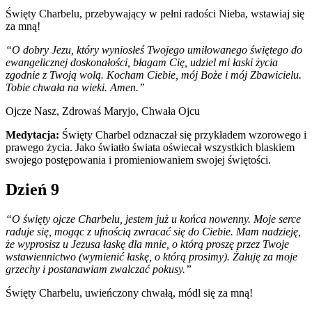
Święty Charbelu, przebywający w pełni radości Nieba, wstawiaj się
za mną!
“O dobry Jezu, który wyniosłeś Twojego umiłowanego świętego do
ewangelicznej doskonałości, błagam Cię, udziel mi łaski życia
zgodnie z Twoją wolą. Kocham Ciebie, mój Boże i mój Zbawicielu.
Tobie chwała na wieki. Amen.”
Ojcze Nasz, Zdrowaś Maryjo, Chwała Ojcu
Medytacja:
Święty Charbel odznaczał się przykładem wzorowego i
prawego życia. Jako światło świata oświecał wszystkich blaskiem
swojego postępowania i promieniowaniem swojej świętości.
Dzień 9
“O święty ojcze Charbelu, jestem już u końca nowenny. Moje serce
raduje się, mogąc z ufnością zwracać się do Ciebie. Mam nadzieję,
że wyprosisz u Jezusa łaskę dla mnie, o którą proszę przez Twoje
wstawiennictwo (wymienić łaskę, o którą prosimy). Żałuję za moje
grzechy i postanawiam zwalczać pokusy.”
Święty Charbelu, uwieńczony chwałą, módl się za mną!