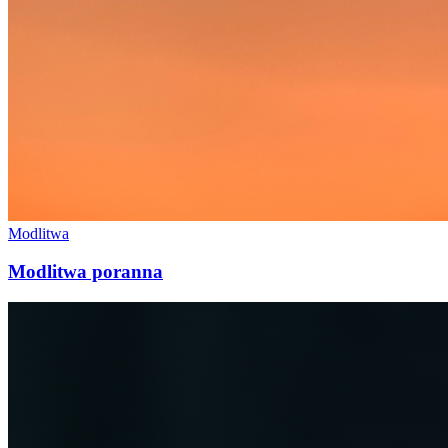
Modlitwa
Modlitwa poranna