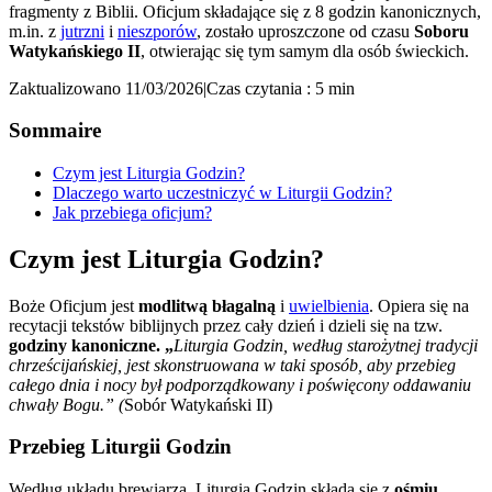
fragmenty z Biblii. Oficjum składające się z 8 godzin kanonicznych,
m.in. z
jutrzni
i
nieszporów
, zostało uproszczone od czasu
Soboru
Watykańskiego II
, otwierając się tym samym dla osób świeckich.
Zaktualizowano 11/03/2026
|
Czas czytania : 5 min
Sommaire
Czym jest Liturgia Godzin?
Dlaczego warto uczestniczyć w Liturgii Godzin?
Jak przebiega oficjum?
Czym jest Liturgia Godzin?
Boże Oficjum jest
modlitwą błagalną
i
uwielbienia
. Opiera się na
recytacji tekstów biblijnych przez cały dzień i dzieli się na tzw.
godziny kanoniczne. „
Liturgia Godzin, według starożytnej tradycji
chrześcijańskiej, jest skonstruowana w taki sposób, aby przebieg
całego dnia i nocy był podporządkowany i poświęcony oddawaniu
chwały Bogu.” (
Sobór Watykański II)
Przebieg Liturgii Godzin
Według układu brewiarza, Liturgia Godzin składa się z
ośmiu