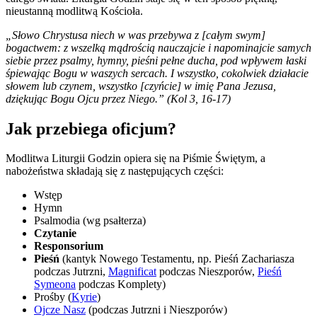
nieustanną modlitwą Kościoła.
„Słowo Chrystusa niech w was przebywa z [całym swym]
bogactwem: z wszelką mądrością nauczajcie i napominajcie samych
siebie przez psalmy, hymny, pieśni pełne ducha, pod wpływem łaski
śpiewając Bogu w waszych sercach. I wszystko, cokolwiek działacie
słowem lub czynem, wszystko [czyńcie] w imię Pana Jezusa,
dziękując Bogu Ojcu przez Niego.” (Kol 3, 16-17)
Jak przebiega oficjum?
Modlitwa Liturgii Godzin opiera się na Piśmie Świętym, a
nabożeństwa składają się z następujących części:
Wstęp
Hymn
Psalmodia (wg psałterza)
Czytanie
Responsorium
Pieśń
(kantyk Nowego Testamentu, np. Pieśń Zachariasza
podczas Jutrzni,
Magnificat
podczas Nieszporów,
Pieśń
Symeona
podczas Komplety)
Prośby (
Kyrie
)
Ojcze Nasz
(podczas Jutrzni i Nieszporów)