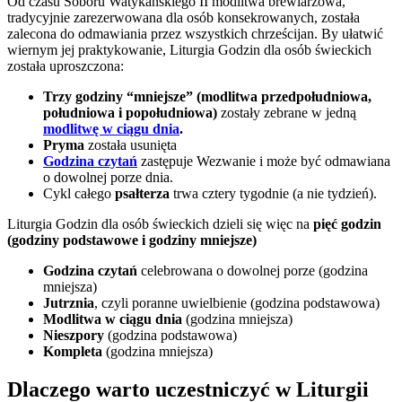
Od czasu Soboru Watykańskiego II modlitwa brewiarzowa,
tradycyjnie zarezerwowana dla osób konsekrowanych, została
zalecona do odmawiania przez wszystkich chrześcijan. By ułatwić
wiernym jej praktykowanie, Liturgia Godzin dla osób świeckich
została uproszczona:
Trzy godziny “mniejsze” (modlitwa przedpołudniowa,
południowa i popołudniowa)
zostały zebrane w jedną
modlitwę w ciągu dnia
.
Pryma
została usunięta
Godzina czytań
zastępuje Wezwanie i może być odmawiana
o dowolnej porze dnia.
Cykl całego
psałterza
trwa cztery tygodnie (a nie tydzień).
Liturgia Godzin dla osób świeckich dzieli się więc na
pięć godzin
(godziny podstawowe i godziny mniejsze)
Godzina czytań
celebrowana o dowolnej porze (godzina
mniejsza)
Jutrznia
, czyli poranne uwielbienie (godzina podstawowa)
Modlitwa w ciągu dnia
(godzina mniejsza)
Nieszpory
(godzina podstawowa)
Kompleta
(godzina mniejsza)
Dlaczego warto uczestniczyć w Liturgii