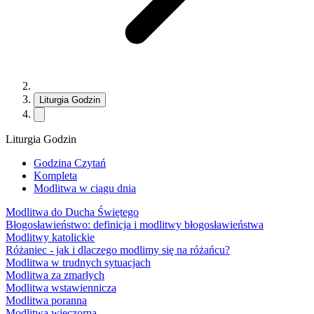
Liturgia Godzin
Liturgia Godzin
Godzina Czytań
Kompleta
Modlitwa w ciągu dnia
Modlitwa do Ducha Świętego
Błogosławieństwo: definicja i modlitwy błogosławieństwa
Modlitwy katolickie
Różaniec - jak i dlaczego modlimy się na różańcu?
Modlitwa w trudnych sytuacjach
Modlitwa za zmarłych
Modlitwa wstawiennicza
Modlitwa poranna
Modlitwa wieczorna