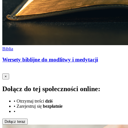
Biblia
Wersety biblijne do modlitwy i medytacji
×
Dołącz do tej społeczności online:
•
Otrzymaj treści
dziś
•
Zarejestruj się
bezpłatnie
•
Dołącz teraz