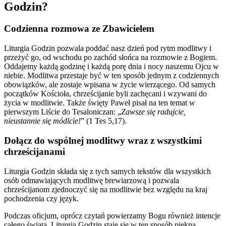
Godzin?
Codzienna rozmowa ze Zbawicielem
Liturgia Godzin pozwala poddać nasz dzień pod rytm modlitwy i
przeżyć go, od wschodu po zachód słońca na rozmowie z Bogiem.
Oddajemy każdą godzinę i każdą porę dnia i nocy naszemu Ojcu w
niebie. Modlitwa przestaje być w ten sposób jednym z codziennych
obowiązków, ale zostaje wpisana w życie wierzącego. Od samych
początków Kościoła, chrześcijanie byli zachęcani i wzywani do
życia w modlitwie. Także święty Paweł pisał na ten temat w
pierwszym Liście do Tesaloniczan: „
Zawsze się radujcie,
nieustannie się módlcie!
” (1 Tes 5,17).
Dołącz do wspólnej modlitwy wraz z wszystkimi
chrześcijanami
Liturgia Godzin składa się z tych samych tekstów dla wszystkich
osób odmawiających modlitwę brewiarzową i pozwala
chrześcijanom zjednoczyć się na modlitwie bez względu na kraj
pochodzenia czy język.
Podczas oficjum, oprócz czytań powierzamy Bogu również intencje
całego świata. Liturgia Godzin staje się w ten sposób piękną,