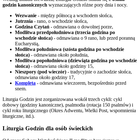
godzin kanonicznych
wyznaczających różne pory dnia i nocy.
Wezwanie
- między północą a wschodem słońca,
Jutrznia
- rano, o wschodzie słońca,
Godzina Czytań
- odmawiana o dowolnej porze,
Modlitwa przedpołudniowa (trzecia godzina po
wschodzie słońca)
- odmawiana o 9 rano, lub przed poranną
Eucharystią,
Modlitwa południowa (szósta godzina po wschodzie
słońca)
- odmawiana około południa,
Modlitwa popołudniowa (dziewiąta godzina po wschodzie
słońca)
- odmawiana około godziny 15,
Nieszpory (pod wieczór)
- tradycyjnie o zachodzie słońca,
odmawiana około godziny 17,
Kompleta
- odmawiana wieczorem, bezpośrednio przed
snem.
Liturgia Godzin jest zorganizowana wokół trzech cykli: cykl
dobowy (godziny kanoniczne), psalmodia (rotacja 150 psalmów) i
cykl roku liturgicznego (Okres Adwentu, Wielki Post, wspomnienia
liturgiczne, itd.).
Liturgia Godzin dla osób świeckich