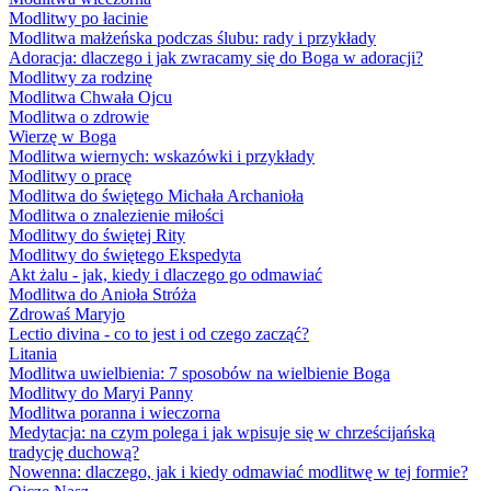
Modlitwy po łacinie
Modlitwa małżeńska podczas ślubu: rady i przykłady
Adoracja: dlaczego i jak zwracamy się do Boga w adoracji?
Modlitwy za rodzinę
Modlitwa Chwała Ojcu
Modlitwa o zdrowie
Wierzę w Boga
Modlitwa wiernych: wskazówki i przykłady
Modlitwy o pracę
Modlitwa do świętego Michała Archanioła
Modlitwa o znalezienie miłości
Modlitwy do świętej Rity
Modlitwy do świętego Ekspedyta
Akt żalu - jak, kiedy i dlaczego go odmawiać
Modlitwa do Anioła Stróża
Zdrowaś Maryjo
Lectio divina - co to jest i od czego zacząć?
Litania
Modlitwa uwielbienia: 7 sposobów na wielbienie Boga
Modlitwy do Maryi Panny
Modlitwa poranna i wieczorna
Medytacja: na czym polega i jak wpisuje się w chrześcijańską
tradycję duchową?
Nowenna: dlaczego, jak i kiedy odmawiać modlitwę w tej formie?