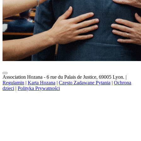
Association Hozana - 6 rue du Palais de Justice, 69005 Lyon.
|
Regulamin
|
Karta Hozana
|
Często Zadawane Pytania
|
Ochrona
dzieci
|
Polityka Prywatności