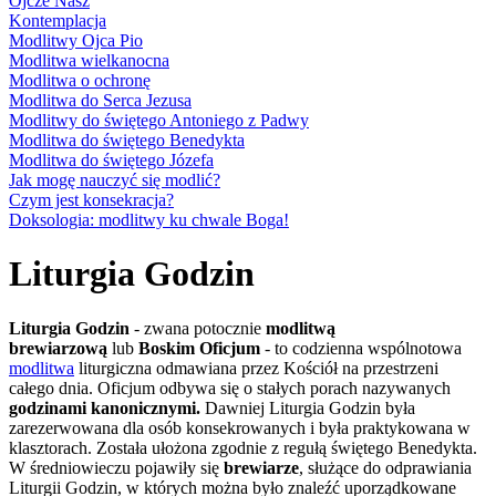
Ojcze Nasz
Kontemplacja
Modlitwy Ojca Pio
Modlitwa wielkanocna
Modlitwa o ochronę
Modlitwa do Serca Jezusa
Modlitwy do świętego Antoniego z Padwy
Modlitwa do świętego Benedykta
Modlitwa do świętego Józefa
Jak mogę nauczyć się modlić?
Czym jest konsekracja?
Doksologia: modlitwy ku chwale Boga!
Liturgia Godzin
Liturgia Godzin
- zwana potocznie
modlitwą
brewiarzową
lub
Boskim Oficjum
- to codzienna wspólnotowa
modlitwa
liturgiczna odmawiana przez Kościół na przestrzeni
całego dnia. Oficjum odbywa się o stałych porach nazywanych
godzinami kanonicznymi.
Dawniej Liturgia Godzin była
zarezerwowana dla osób konsekrowanych i była praktykowana w
klasztorach. Została ułożona zgodnie z regułą świętego Benedykta.
W średniowieczu pojawiły się
brewiarze
, służące do odprawiania
Liturgii Godzin, w których można było znaleźć uporządkowane