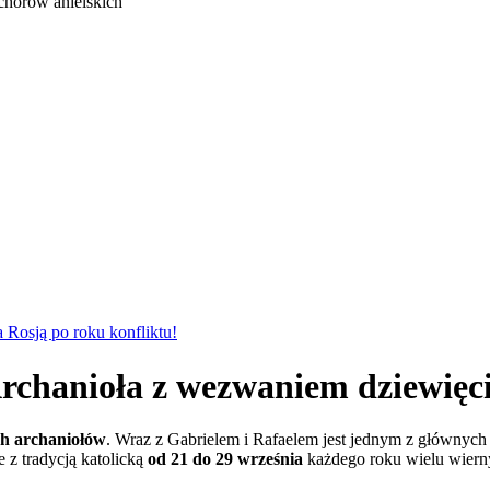
chórów anielskich
Rosją po roku konfliktu!
rchanioła z wezwaniem dziewięci
ch archaniołów
. Wraz z Gabrielem i Rafaelem jest jednym z głównych a
e z tradycją katolicką
od 21 do 29 września
każdego roku wielu wier