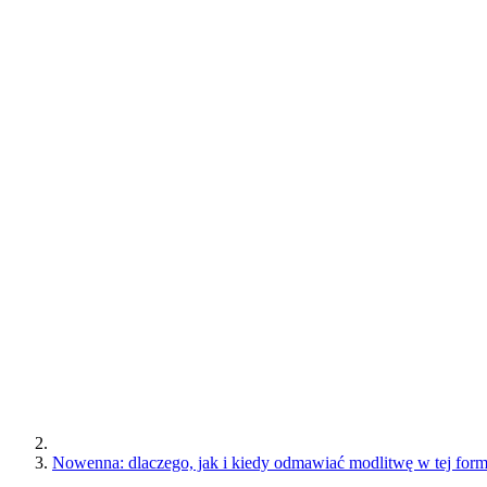
Nowenna: dlaczego, jak i kiedy odmawiać modlitwę w tej form