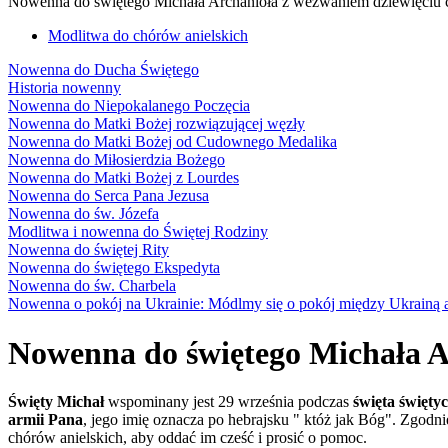
Nowenna do świętego Michała Archanioła z wezwaniem dziewięciu 
Modlitwa do chórów anielskich
Nowenna do Ducha Świętego
Historia nowenny
Nowenna do Niepokalanego Poczęcia
Nowenna do Matki Bożej rozwiązującej węzły
Nowenna do Matki Bożej od Cudownego Medalika
Nowenna do Miłosierdzia Bożego
Nowenna do Matki Bożej z Lourdes
Nowenna do Serca Pana Jezusa
Nowenna do św. Józefa
Modlitwa i nowenna do Świętej Rodziny
Nowenna do świętej Rity
Nowenna do świętego Ekspedyta
Nowenna do św. Charbela
Nowenna o pokój na Ukrainie: Módlmy się o pokój między Ukrainą a 
Nowenna do świętego Michała A
Święty Michał
wspominany jest 29 września podczas
święta święty
armii Pana
, jego imię oznacza po hebrajsku " któż jak Bóg". Zgodni
chórów anielskich, aby oddać im cześć i prosić o pomoc.