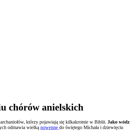
u chórów anielskich
rchaniołów, którzy pojawiają się kilkakrotnie w Biblii.
Jako wódz
nych odmawia wielką
nowennę
do świętego Michała i dziewięciu