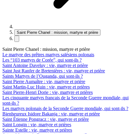
Saint Pierre Chanel : mission, martyre et prière
Saint Pierre Chanel : mission, martyre et prière
Le martyre des prêtres martyrs salésiens polonais
Les “103 martyrs de Corée”, qui sont-ils ?
Saint Antoine Daveluy : vie, martyre et prière
Saint Just Ranfer de Bretenières : vie, martyre et prière
Saints Martyrs de l’Ouganda, qui sont-ils ?
Saint Pierre Aumaître : vie, martyre et prière
Saint Martin-Luc Huin : vie, martyre et prières
Saint Pierre-Henri Dorie : vie, martyre et prières
Les cinquante martyrs français de la Seconde Guerre mondiale, qui
sont-ils ?
Les martyrs polonais de la Seconde Guerre mondiale, qui sont-ils ?
Bienheureux Isidore Bakanja : vie, martyre et prière
Saint Étienne Pongracz : vie, martyre et prière
Saint Longin : vie, martyre et prières
Sainte Estelle : vie, martyre et prières