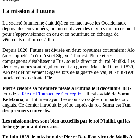
La mission à Futuna
La société futunienne était déjà en contact avec les Occidentaux
depuis plusieurs années, notamment avec des navires qui accostaient
pour s’approvisionner en eau et en nourriture en échange de
vêtements et d’armes à feu.
Depuis 1820, Futuna est divisée en deux royaumes coutumiers : Alo
(aussi appelé Tua) à l’est et Sigave à l’ouest. Pierre et ses
compagnons s’établissent à Tua, sous la direction du roi Niuliki. Les
deux royaumes sont régulièrement en guerre. Mais, le 10 août 1839,
Alo bat définitivement Sigave lors de la guerre de Vai, et Niuliki est
proclamé roi de toute l’île.
Pierre célèbre sa première messe à Futuna le 8 décembre 1837
,
jour de
la fête de l’Immaculée Conception
.
Il est assisté de Samu
Keletaona
, un futunien ayant beaucoup voyagé et qui parle donc
anglais. Ce dernier introduit le prêtre auprès du roi.
Samu est l’un
des premiers convertis.
Les missionnaires sont bien accueillis par le roi Niuliki, qui les
héberge pendant deux ans.
En juin 1839, le missionnaire Pierre Bataillon vient de Wallis à