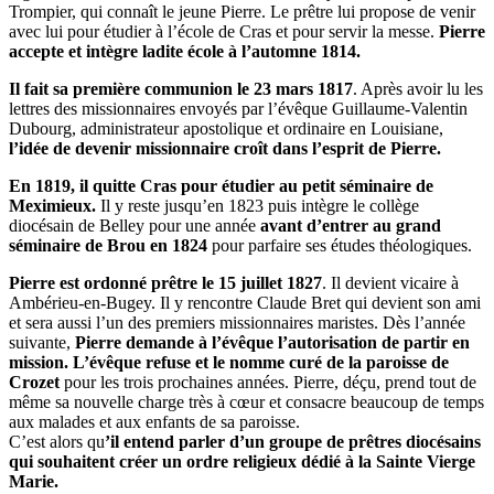
Trompier, qui connaît le jeune Pierre. Le prêtre lui propose de venir
avec lui pour étudier à l’école de Cras et pour servir la messe.
Pierre
accepte et intègre ladite école à l’automne 1814.
Il fait sa première communion le 23 mars 1817
. Après avoir lu les
lettres des missionnaires envoyés par l’évêque Guillaume-Valentin
Dubourg, administrateur apostolique et ordinaire en Louisiane,
l’idée de devenir missionnaire croît dans l’esprit de Pierre.
En 1819, il quitte Cras pour étudier au petit séminaire de
Meximieux.
Il y reste jusqu’en 1823 puis intègre le collège
diocésain de Belley pour une année
avant d’entrer
au grand
séminaire de Brou en 1824
pour parfaire ses études théologiques.
Pierre est ordonné prêtre le 15 juillet 1827
. Il devient vicaire à
Ambérieu-en-Bugey. Il y rencontre Claude Bret qui devient son ami
et sera aussi l’un des premiers missionnaires maristes. Dès l’année
suivante,
Pierre demande à l’évêque l’autorisation de partir en
mission. L’évêque refuse et le nomme curé de la paroisse de
Crozet
pour les trois prochaines années. Pierre, déçu, prend tout de
même sa nouvelle charge très à cœur et consacre beaucoup de temps
aux malades et aux enfants de sa paroisse.
C’est alors qu
’il entend parler d’un groupe de prêtres diocésains
qui souhaitent créer un ordre religieux dédié à la Sainte Vierge
Marie.