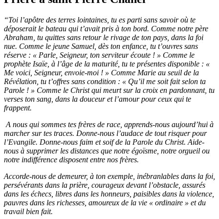
“Toi l’apôtre des terres lointaines, tu es parti sans savoir où te
déposerait le bateau qui t’avait pris à ton bord. Comme notre père
Abraham, tu quittes sans retour le rivage de ton pays, dans la foi
nue. Comme le jeune Samuel, dès ton enfance, tu t’ouvres sans
réserve : « Parle, Seigneur, ton serviteur écoute ! » Comme le
prophète Isaïe, à l’âge de la maturité, tu te présentes disponible : «
Me voici, Seigneur, envoie-moi ! » Comme Marie au seuil de la
Révélation, tu t’offres sans condition : « Qu’il me soit fait selon ta
Parole ! » Comme le Christ qui meurt sur la croix en pardonnant, tu
verses ton sang, dans la douceur et l’amour pour ceux qui te
frappent.
A nous qui sommes tes frères de race, apprends-nous aujourd’hui à
marcher sur tes traces. Donne-nous l’audace de tout risquer pour
l’Evangile. Donne-nous faim et soif de la Parole du Christ. Aide-
nous à supprimer les distances que notre égoïsme, notre orgueil ou
notre indifférence disposent entre nos frères.
Accorde-nous de demeurer, à ton exemple, inébranlables dans la foi,
persévérants dans la prière, courageux devant l’obstacle, assurés
dans les échecs, libres dans les honneurs, paisibles dans la violence,
pauvres dans les richesses, amoureux de la vie « ordinaire » et du
travail bien fait.