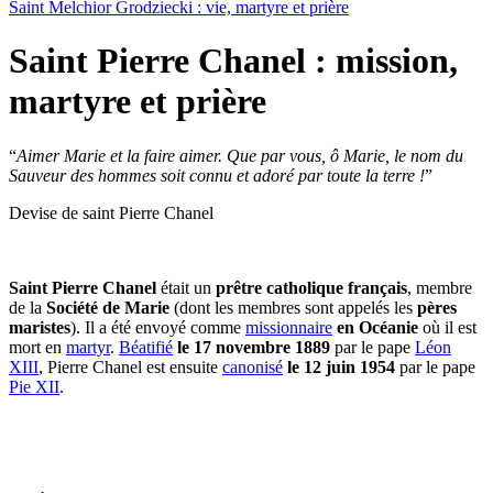
Saint Melchior Grodziecki : vie, martyre et prière
Saint Pierre Chanel : mission,
martyre et prière
“
Aimer Marie et la faire aimer. Que par vous, ô Marie, le nom du
Sauveur des hommes soit connu et adoré par toute la terre !
”
Devise de saint Pierre Chanel
Saint Pierre Chanel
était un
prêtre catholique français
, membre
de la
Société de Marie
(dont les membres sont appelés les
pères
maristes
). Il a été envoyé comme
missionnaire
en Océanie
où il est
mort en
martyr
.
Béatifié
le 17 novembre 1889
par le pape
Léon
XIII
, Pierre Chanel est ensuite
canonisé
le 12 juin 1954
par le pape
Pie XII
.