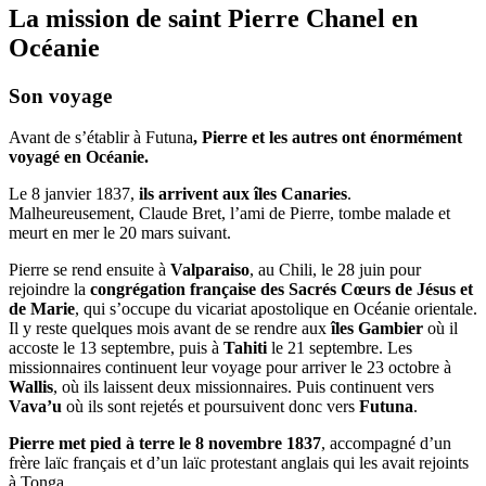
La mission de saint Pierre Chanel en
Océanie
Son voyage
Avant de s’établir à Futuna
, Pierre et les autres ont énormément
voyagé en Océanie.
Le 8 janvier 1837,
ils arrivent aux îles Canaries
.
Malheureusement, Claude Bret, l’ami de Pierre, tombe malade et
meurt en mer le 20 mars suivant.
Pierre se rend ensuite à
Valparaiso
, au Chili, le 28 juin pour
rejoindre la
congrégation française des Sacrés Cœurs de Jésus et
de Marie
, qui s’occupe du vicariat apostolique en Océanie orientale.
Il y reste quelques mois avant de se rendre aux
îles Gambier
où il
accoste le 13 septembre, puis à
Tahiti
le 21 septembre. Les
missionnaires continuent leur voyage pour arriver le 23 octobre à
Wallis
, où ils laissent deux missionnaires. Puis continuent vers
Vava’u
où ils sont rejetés et poursuivent donc vers
Futuna
.
Pierre met pied à terre le 8 novembre 1837
, accompagné d’un
frère laïc français et d’un laïc protestant anglais qui les avait rejoints
à Tonga.