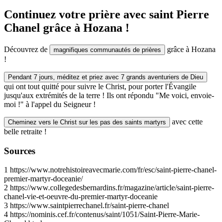
Continuez votre prière avec saint Pierre
Chanel grâce à Hozana !
Découvrez de
grâce à Hozana
magnifiques communautés de prières
!
Pendant 7 jours, méditez et priez avec 7 grands aventuriers de Dieu
qui ont tout quitté pour suivre le Christ, pour porter l'Évangile
jusqu'aux extrémités de la terre ! Ils ont répondu "Me voici, envoie-
moi !" à l'appel du Seigneur !
avec cette
Cheminez vers le Christ sur les pas des saints martyrs
belle retraite !
Sources
1
https://www.notrehistoireavecmarie.com/fr/esc/saint-pierre-chanel-
premier-martyr-doceanie/
2
https://www.collegedesbernardins.fr/magazine/article/saint-pierre-
chanel-vie-et-oeuvre-du-premier-martyr-doceanie
3
https://www.saintpierrechanel.fr/saint-pierre-chanel
4
https://nominis.cef.fr/contenus/saint/1051/Saint-Pierre-Marie-