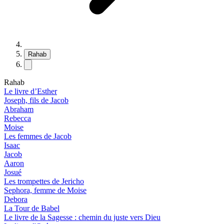
Rahab
Rahab
Le livre d’Esther
Joseph, fils de Jacob
Abraham
Rebecca
Moise
Les femmes de Jacob
Isaac
Jacob
Aaron
Josué
Les trompettes de Jericho
Sephora, femme de Moise
Debora
La Tour de Babel
Le livre de la Sagesse : chemin du juste vers Dieu