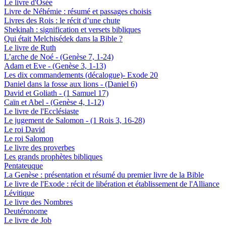
Le livre d'Osée
Livre de Néhémie : résumé et passages choisis
Livres des Rois : le récit d’une chute
Shekinah : signification et versets bibliques
Qui était Melchisédek dans la Bible ?
Le livre de Ruth
L’arche de Noé - (Genèse 7, 1-24)
Adam et Eve - (Genèse 3, 1-13)
Les dix commandements (décalogue)- Exode 20
Daniel dans la fosse aux lions - (Daniel 6)
David et Goliath - (1 Samuel 17)
Caïn et Abel - (Genèse 4, 1-12)
Le livre de l'Ecclésiaste
Le jugement de Salomon - (1 Rois 3, 16-28)
Le roi David
Le roi Salomon
Le livre des proverbes
Les grands prophètes bibliques
Pentateuque
La Genèse : présentation et résumé du premier livre de la Bible
Le livre de l'Exode : récit de libération et établissement de l'Alliance
Lévitique
Le livre des Nombres
Deutéronome
Le livre de Job