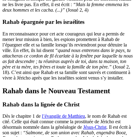
ne les livre pas.
En effet, il est écrit :
“Mais la femme emmena les
deux hommes et les cacha. (...)”
(Josué 2, 4)
Rahab épargnée par les israélites
En reconnaissance pour cet acte courageux qui leur a permis de
mener leur mission à bien, les espions promettent à Rahab de
l’épargner elle et sa famille lorsqu’ils reviendront pour détruire la
ville. En effet, ils lui disent
“quand nous entrerons dans le pays, tu
attacheras ce cordon de fil écarlate à la fenêtre par laquelle tu nous
as fait descendre ; tu réuniras auprès de toi, dans ta maison, ton
père et ta mère, tes frères et toute la famille de ton père.”
(Josué 2,
18). C’est ainsi que Rahab et sa famille sont sauvés et continuent à
vivre à Jéricho après que les israélites soient venus s’y installer.
Rahab dans le Nouveau Testament
Rahab dans la lignée de Christ
Dès le chapitre 1 de
l’évangile de Matthieu
, le nom de Rahab est
cité. Celle qui était connue comme la prostituée de Jéricho est
désormais nommée dans la généalogie de
Jésus-Christ
. Il est écrit à
son sujet :
“Salmone, de son union avec Rahab, engendra Booz,