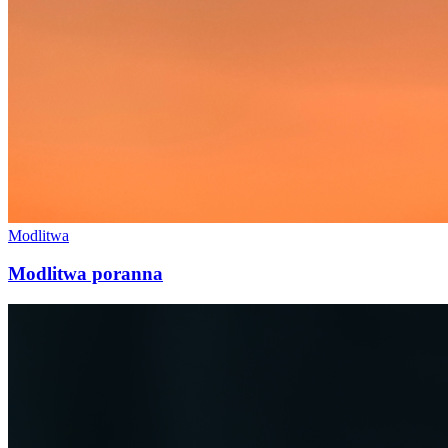
Modlitwa
Modlitwa poranna