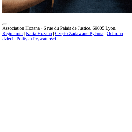
Association Hozana - 6 rue du Palais de Justice, 69005 Lyon.
|
Regulamin
|
Karta Hozana
|
Często Zadawane Pytania
|
Ochrona
dzieci
|
Polityka Prywatności