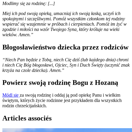
Modlimy się za rodzinę: [...]
Miej ich pod swoją opieką, umacniaj ich swoją łaską, uczyń ich
spokojnymi i szczęśliwymi. Pomóż wszystkim członkom tej rodziny
wspierać się wzajemnie w próbach i cierpieniach. Pomóż im żyć w
zgodzie i miłości na wzór Twojego Syna, k
tóry króluje na wieki
wieków. Amen.”
Błogosławieństwo dziecka przez rodziców
“Niech Pan będzie z Tobą, niech Cię dziś (lub każdego dnia) chroni
i niech Cię Bóg błogosławi, Ojciec, Syn i Duch Święty (uczynić znak
krzyża na czole dziecka). Amen.”
Powierz swoją rodzinę Bogu z Hozaną
Módl się
za swoją rodzinę i oddaj ją pod opiekę Panu i wielkim
świętym, których życie rodzinne jest przykładem dla wszystkich
rodzin chrześcijańskich.
Articles associés