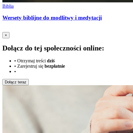
Biblia
Wersety biblijne do modlitwy i medytacji
×
Dołącz do tej społeczności online:
•
Otrzymaj treści
dziś
•
Zarejestruj się
bezpłatnie
•
Dołącz teraz