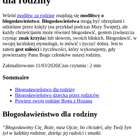
dla rodziny
Wśród
modlitw za rodzinę
znajdują się
modlitwy o
błogosławieństwo
.
Błogosławieństwa
mogą być obrzędami i
udzielane przez księży (na przykład podczas Mszy Świętej), ale
każdy chrześcijanin może również błogosławić, gestem (zwłaszcza
czyniąc
znak krzyża
) lub słowem, swoich bliskich. Błogosławić, w
swojej łacińskiej etymologii, to mówić i życzyć dobra. Jest to
zatem
gest miłości
i życzliwości, który wykonujemy, gdy
powierzamy Panu Bogu członków naszej rodziny.
Zaktualizowano 11/03/2026
|
Czas czytania : 2 min
Sommaire
Błogosławieństwo dla rodziny
Błogosławieństwo dziecka przez rodziców
Powierz swoją rodzinę Bogu z Hozaną
Błogosławieństwo dla rodziny
“Błogosławimy Cię, Boże, nasz Ojcze, bo chciałeś, aby Twój Syn
żył w ludzkiej rodzinie, dzieląc jej radości i smutki.