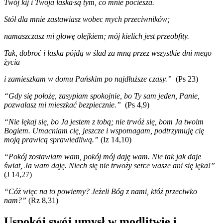
Twój kij i Twoja laska
są tym, co mnie pociesza.
Stół dla mnie zastawiasz wobec mych przeciwników;
namaszczasz mi głowę olejkiem; mój kielich jest przeobfity.
Tak, dobroć i łaska pójdą w ślad za mną przez wszystkie dni mego
życia
i zamieszkam w domu Pańskim po najdłuższe czasy.”
(Ps 23)
“Gdy się położę, zasypiam spokojnie, bo Ty sam jeden, Panie,
pozwalasz mi mieszkać bezpiecznie.”
(Ps 4,9)
“Nie lękaj się, bo Ja jestem z tobą; nie trwóż się, bom Ja twoim
Bogiem. Umacniam cię, jeszcze i wspomagam, podtrzymuję cię
moją prawicą sprawiedliwą.”
(Iz 14,10)
“Pokój zostawiam wam, pokój mój daję wam. Nie tak jak daje
świat, Ja wam daję. Niech się nie trwoży serce wasze ani się lęka!”
(J 14,27)
“Cóż więc na to powiemy? Jeżeli Bóg z nami, któż przeciwko
nam?”
(Rz 8,31)
Uspokój swój umysł w modlitwie i