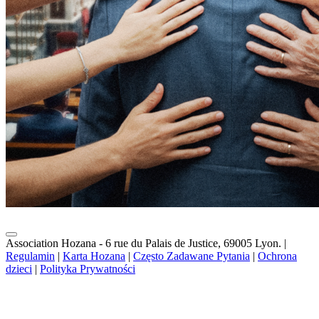
Association Hozana - 6 rue du Palais de Justice, 69005 Lyon.
|
Regulamin
|
Karta Hozana
|
Często Zadawane Pytania
|
Ochrona
dzieci
|
Polityka Prywatności