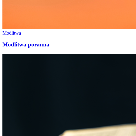
Modlitwa
Modlitwa poranna