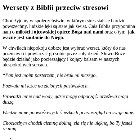
Wersety z Biblii przeciw stresowi
Choć żyjemy w społeczeństwie, w którym stres stał się bardziej
powszechny, ludzkie lęki są stare jak świat. Cała Biblia przypomina
nam o
miłości i ojcowskiej opiece Boga nad nami
oraz o tym,
jak
ważne jest zaufanie do Niego
.
W chwilach niepokoju dobrze jest wybrać werset, który do nas
przemawia i powtarzać go sobie przez cały dzień. Słowo Boże
będzie działać jako pocieszający i kojący balsam w naszych
niespokojnych sercach.
“Pan jest moim pasterzem, nie brak mi niczego.
Pozwala mi leżeć na zielonych pastwiskach.
Prowadzi mnie nad wody, gdzie mogę odpocząć: orzeźwia moją
duszę.
Wiedzie mnie po właściwych ścieżkach przez wzgląd na swoje imię.
Chociażbym chodził ciemną doliną, zła się nie ulęknę, bo Ty jesteś
ze mną.