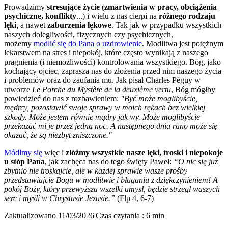
Prowadzimy
stresujące życie
(
zmartwienia w pracy, obciążenia
psychiczne, konflikty
...) i wielu z nas cierpi na
różnego rodzaju
lęki
, a nawet
zaburzenia lękowe
. Tak jak w przypadku wszystkich
naszych dolegliwości, fizycznych czy psychicznych,
możemy
modlić się do Pana o uzdrowienie
. Modlitwa jest potężnym
lekarstwem na stres i niepokój, które często wynikają z naszego
pragnienia (i niemożliwości) kontrolowania wszystkiego. Bóg, jako
kochający ojciec, zaprasza nas do złożenia przed nim naszego życia
i problemów oraz do zaufania mu. Jak pisał Charles Péguy w
utworze
Le Porche du Mystère de la deuxième vertu
, Bóg mógłby
powiedzieć do nas z rozbawieniem:
"Być może moglibyście,
mędrcy, pozostawić swoje sprawy w moich rękach bez wielkiej
szkody. Może jestem równie mądry jak wy. Może moglibyście
przekazać mi je przez jedną noc. A następnego dnia rano może się
okazać, że są niezbyt zniszczone."
Módlmy się
więc i
złóżmy wszystkie nasze lęki, troski i niepokoje
u stóp Pana
, jak zachęca nas do tego święty Paweł:
“O nic się już
zbytnio nie troskajcie, ale w każdej sprawie wasze prośby
przedstawiajcie Bogu w modlitwie i błaganiu z dziękczynieniem! A
pokój Boży, który przewyższa wszelki umysł, będzie strzegł waszych
serc i myśli w Chrystusie Jezusie.”
(Flp 4, 6-7)
Zaktualizowano 11/03/2026
|
Czas czytania : 6 min