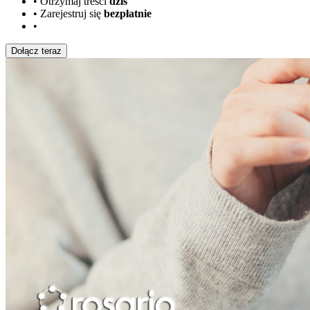
•
Otrzymaj treści
dziś
•
Zarejestruj się
bezpłatnie
•
Dołącz teraz