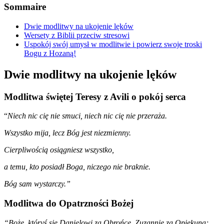
Sommaire
Dwie modlitwy na ukojenie lęków
Wersety z Biblii przeciw stresowi
Uspokój swój umysł w modlitwie i powierz swoje troski
Bogu z Hozaną!
Dwie modlitwy na ukojenie lęków
Modlitwa świętej Teresy z Avili o pokój serca
“
Niech nic cię nie smuci,
niech nic cię nie przeraża.
Wszystko mija,
lecz Bóg jest niezmienny.
Cierpliwością osiągniesz wszystko,
a temu, kto posiadł Boga, niczego nie braknie.
Bóg sam wystarczy.”
Modlitwa do Opatrzności Bożej
“Boże, któryś się Danielowi za Obrońcę, Zuzannie za Opiekuna;