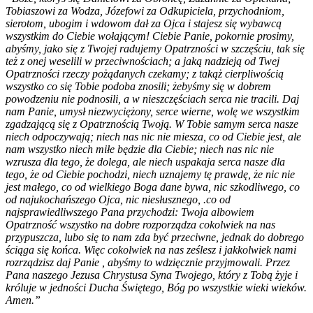
Tobiaszowi za Wodza, Józefowi za Odkupiciela, przychodniom,
sierotom, ubogim i wdowom dał za Ojca i stajesz się wybawcą
wszystkim do Ciebie wołającym! Ciebie Panie, pokornie prosimy,
abyśmy, jako się z Twojej radujemy Opatrzności w szczęściu, tak się
też z onej weselili w przeciwnościach; a jaką nadzieją od Twej
Opatrzności rzeczy pożądanych czekamy; z takąż cierpliwością
wszystko co się Tobie podoba znosili; żebyśmy się w dobrem
powodzeniu nie podnosili, a w nieszczęściach serca nie tracili. Daj
nam Panie, umysł niezwyciężony, serce wierne, wolę we wszystkim
zgadzającą się z Opatrznością Twoją. W Tobie samym serca nasze
niech odpoczywają; niech nas nic nie miesza, co od Ciebie jest, ale
nam wszystko niech miłe będzie dla Ciebie; niech nas nic nie
wzrusza dla tego, że dolega, ale niech uspakaja serca nasze dla
tego, że od Ciebie pochodzi, niech uznajemy tę prawdę, że nic nie
jest małego, co od wielkiego Boga dane bywa, nic szkodliwego, co
od najukochańszego Ojca, nic niesłusznego, .co od
najsprawiedliwszego Pana przychodzi: Twoja albowiem
Opatrzność wszystko na dobre rozporządza cokolwiek na nas
przypuszcza, lubo się to nam zda być przeciwne, jednak do dobrego
ściąga się końca. Więc cokolwiek na nas ześlesz i jakkolwiek nami
rozrządzisz daj Panie , abyśmy to wdzięcznie przyjmowali. Przez
Pana naszego Jezusa Chrystusa Syna Twojego, który z Tobą żyje i
króluje w jedności Ducha Świętego, Bóg po wszystkie wieki wieków.
Amen.”