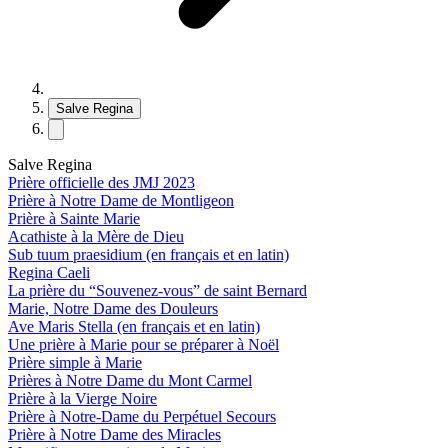
Salve Regina
Salve Regina
Prière officielle des JMJ 2023
Prière à Notre Dame de Montligeon
Prière à Sainte Marie
Acathiste à la Mère de Dieu
Sub tuum praesidium (en français et en latin)
Regina Caeli
La prière du “Souvenez-vous” de saint Bernard
Marie, Notre Dame des Douleurs
Ave Maris Stella (en français et en latin)
Une prière à Marie pour se préparer à Noël
Prière simple à Marie
Prières à Notre Dame du Mont Carmel
Prière à la Vierge Noire
Prière à Notre-Dame du Perpétuel Secours
Prière à Notre Dame des Miracles