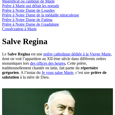
Magnificat ou cantique de Marie
Prière à Marie qui défait les noeuds
Prière à Notre Dame de Lourdes
Prière à Notre Dame de la médaille miraculeuse
Prière à Notre Dame de Fatima
Prière à Notre Dame de Guadalupe
Consécration à Marie
Salve Regina
Le
Salve Regina
est une
prière catholique dédiée à la Vierge Marie
,
dont on voit l’apparition au XII ème siècle dans différents ordres
monastiques lors
des offices des heures
.
Cette prière,
traditionnellement chantée en latin, fait partie du
répertoire
grégorien
. A l’instar du
Je vous salue Marie
, c’est une
prière de
salutation
à la mère de Dieu.