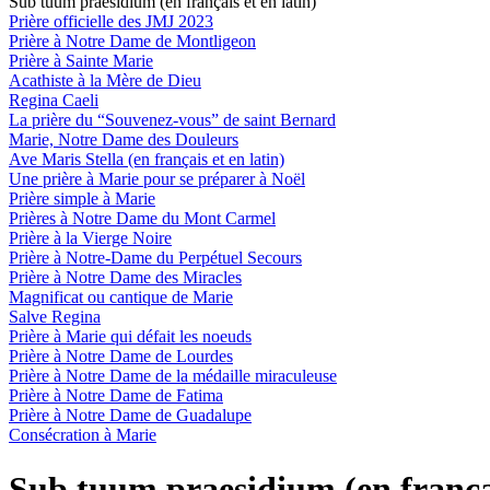
Sub tuum praesidium (en français et en latin)
Prière officielle des JMJ 2023
Prière à Notre Dame de Montligeon
Prière à Sainte Marie
Acathiste à la Mère de Dieu
Regina Caeli
La prière du “Souvenez-vous” de saint Bernard
Marie, Notre Dame des Douleurs
Ave Maris Stella (en français et en latin)
Une prière à Marie pour se préparer à Noël
Prière simple à Marie
Prières à Notre Dame du Mont Carmel
Prière à la Vierge Noire
Prière à Notre-Dame du Perpétuel Secours
Prière à Notre Dame des Miracles
Magnificat ou cantique de Marie
Salve Regina
Prière à Marie qui défait les noeuds
Prière à Notre Dame de Lourdes
Prière à Notre Dame de la médaille miraculeuse
Prière à Notre Dame de Fatima
Prière à Notre Dame de Guadalupe
Consécration à Marie
Sub tuum praesidium (en françai