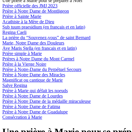
Une prière à Marie pour se préparer à Noël
Prière officielle des JMJ 2023
Prière à Notre Dame de Montligeon
Prière à Sainte Marie
Acathiste à la Mère de Dieu
Sub tuum praesidium (en français et en latin)
Regina Caeli
La prière du “Souvenez-vous” de saint Bernard
Marie, Notre Dame des Douleurs
Ave Maris Stella (en français et en latin)
Prière simple à Marie
Prières à Notre Dame du Mont Carmel
Prière à la Vierge Noire
Prière à Notre-Dame du Perpétuel Secours
Prière à Notre Dame des Miracles
Magnificat ou cantique de Marie
Salve Regina
Prière à Marie qui défait les noeuds
Prière à Notre Dame de Lourdes
Prière à Notre Dame de la médaille miraculeuse
Prière à Notre Dame de Fatima
Prière à Notre Dame de Guadalupe
Consécration à Marie
Une prière à Marie pour se prép