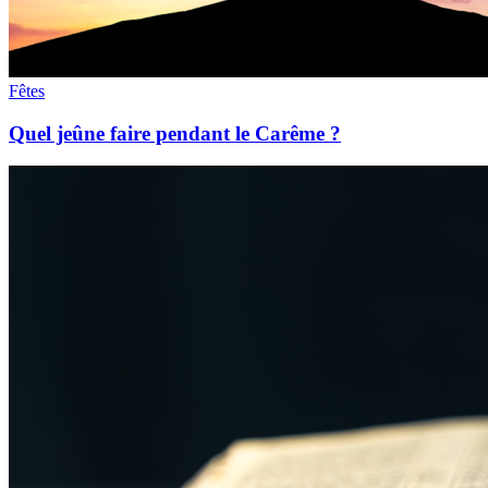
Fêtes
Quel jeûne faire pendant le Carême ?