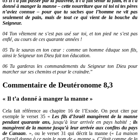
03 Il t’a fait passer par la pauvreté, il t’a fait sentir la faim, et il t’a
donné à manger la manne – cette nourriture que ni toi ni tes pères
n’aviez connue – pour que tu saches que l’homme ne vit pas
seulement de pain, mais de tout ce qui vient de la bouche du
Seigneur.
04 Ton vêtement ne s’est pas usé sur toi, et ton pied ne s’est pas
enflé, au cours de ces quarante années !
05 Tu le sauras en ton cœur : comme un homme éduque son fils,
ainsi le Seigneur ton Dieu fait ton éducation.
06 Tu garderas les commandements du Seigneur ton Dieu pour
marcher sur ses chemins et pour le craindre.
”
Commentaire de Deutéronome 8,3
« Il t’a donné à manger la manne »
Cela fait référence au chapitre 16 de l’Exode. On peut citer par
exemple le verset 35 «
Les fils d’Israël mangèrent de la manne
pendant quarante ans,
jusqu’à leur arrivée en pays habité ;
ils
mangèrent de la manne jusqu’à leur arrivée aux confins du pays
de Canaan
. », ou le verset 31 qui décrit la manne («
La maison
d’Israël donna à ce pain le nom de « manne ». C’était comme de la