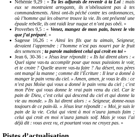
Néhémie 9,29 : «
Tu les adjurais de revenir à ta Loi
: mais
eux se montraient arrogants, ils n’obéissaient pas à tes
commandements. Ainsi ont-ils péché contre tes ordonnances,
où l’homme qui les observe trouve la vie. Ils ont présenté une
épaule rebelle, ils ont raidi leur nuque et n’ont pas obéi
. »
Proverbes 9,5 : «
Venez, mangez de mon pain, buvez le vin
que j’ai préparé
. »
Sagesse 16,26 : «
Ainsi les fils que tu aimais, Seigneur,
devaient l’apprendre : l’homme n’est pas nourri par le fruit
des semences ;
ta parole maintient celui qui croit en toi
»
Jean 6, 30-36 :
« Jésus leur répondit : « Ils lui dirent alors : «
Quel signe vas-tu accomplir pour que nous puissions le voir,
et te croire ? Quelle œuvre vas-tu faire ? Au désert, nos pères
ont mangé la manne ; comme dit l’Écriture : Il leur a donné à
manger le pain venu du ciel. » Amen, amen, je vous le dis : ce
n’est pas Moïse qui vous a donné le pain venu du ciel ; c’est
mon Père qui vous donne le vrai pain venu du ciel. Car le
pain de Dieu, c’est celui qui descend du ciel et qui donne la
vie au monde. » Ils lui dirent alors : « Seigneur, donne-nous
toujours de ce pain-là. » Jésus leur répondit : « Moi, je suis le
pain de la vie. Celui qui vient à moi n’aura jamais faim ;
celui qui croit en moi n’aura jamais soif. Mais je vous l’ai
déjà dit : vous avez vu, et pourtant vous ne croyez pas
. »
Pistes d’actualisation