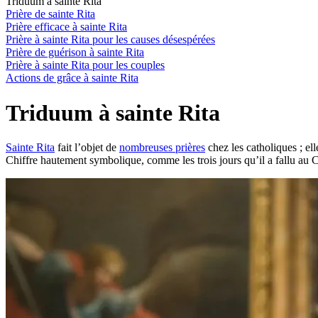
Triduum à sainte Rita
Prière de sainte Rita
Prière efficace à sainte Rita
Prière à sainte Rita pour les causes désespérées
Prière de guérison à sainte Rita
Prière à sainte Rita pour les couples
Actions de grâce à sainte Rita
Triduum à sainte Rita
Sainte Rita
fait l’objet de
nombreuses prières
chez les catholiques ; e
Chiffre hautement symbolique, comme les trois jours qu’il a fallu au Ch