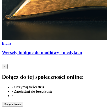
Biblia
Wersety biblijne do modlitwy i medytacji
×
Dołącz do tej społeczności online:
•
Otrzymaj treści
dziś
•
Zarejestruj się
bezpłatnie
•
Dołącz teraz