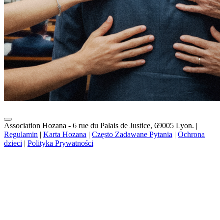
Association Hozana - 6 rue du Palais de Justice, 69005 Lyon.
|
Regulamin
|
Karta Hozana
|
Często Zadawane Pytania
|
Ochrona
dzieci
|
Polityka Prywatności