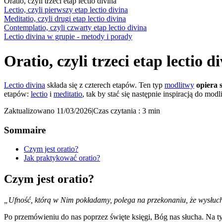
Oratio, czyli trzeci etap lectio divina
Lectio, czyli pierwszy etap lectio divina
Meditatio, czyli drugi etap lectio divina
Contemplatio, czyli czwarty etap lectio divina
Lectio divina w grupie - metody i porady
Oratio, czyli trzeci etap lectio d
Lectio divina
składa się z czterech etapów. Ten typ
modlitwy
opiera s
etapów:
lectio
i
meditatio
, tak by stać się następnie inspiracją do mod
Zaktualizowano 11/03/2026
|
Czas czytania : 3 min
Sommaire
Czym jest oratio?
Jak praktykować oratio?
Czym jest oratio?
„Ufność, którą w Nim pokładamy, polega na przekonaniu, że wysłuc
Po przemówieniu do nas poprzez święte księgi, Bóg nas słucha. Na 