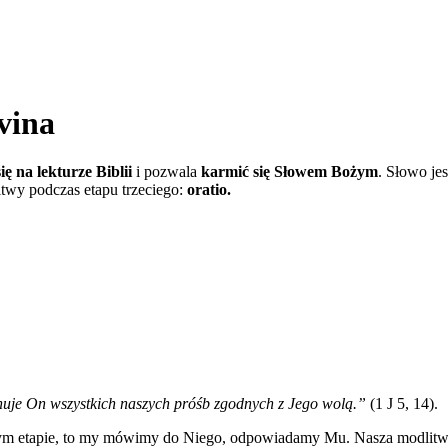
ivina
ię na lekturze Biblii
i pozwala
karmić się Słowem Bożym
. Słowo je
litwy podczas etapu trzeciego:
oratio.
huje On wszystkich naszych próśb zgodnych z Jego wolą.”
(1 J 5, 14).
tym etapie, to my mówimy do Niego, odpowiadamy Mu. Nasza modlitwa 