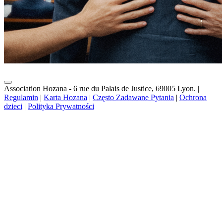
Association Hozana - 6 rue du Palais de Justice, 69005 Lyon.
|
Regulamin
|
Karta Hozana
|
Często Zadawane Pytania
|
Ochrona
dzieci
|
Polityka Prywatności