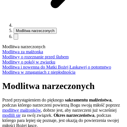
Modlitwa narzeczonych
Modlitwa narzeczonych
Modlitwa za małżonka
Modlitwy o rozeznanie przed ślubem
Modlitwy o pokój w związku
Modlitwa i nowenna do Matki Bożej Łaskawej o potomstwo
Modlitwa w zmaganiach z niepłodnością
Modlitwa narzeczonych
Przed przystąpieniem do pięknego
sakramentu małżeństwa
,
podczas którego narzeczeni powierzą Bogu swoją miłość poprzez
modlitwę małżonków
, dobrze jest, aby narzeczeni już wcześniej
modlili się
za swój związek.
Okres narzeczeństwa
, podczas
którego para lepiej się poznaje, jest okazją do powierzenia swojej
miłości Bożej łasce.