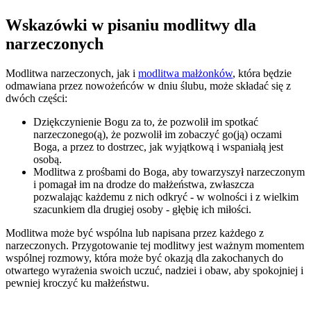
Wskazówki w pisaniu modlitwy dla
narzeczonych
Modlitwa narzeczonych, jak i
modlitwa małżonków
, która będzie
odmawiana przez nowożeńców w dniu ślubu, może składać się z
dwóch części:
Dziękczynienie Bogu za to, że pozwolił im spotkać
narzeczonego(ą), że pozwolił im zobaczyć go(ją) oczami
Boga, a przez to dostrzec, jak wyjątkową i wspaniałą jest
osobą.
Modlitwa z prośbami do Boga, aby towarzyszył narzeczonym
i pomagał im na drodze do małżeństwa, zwłaszcza
pozwalając każdemu z nich odkryć - w wolności i z wielkim
szacunkiem dla drugiej osoby - głębię ich miłości.
Modlitwa może być wspólna lub napisana przez każdego z
narzeczonych. Przygotowanie tej modlitwy jest ważnym momentem
wspólnej rozmowy, która może być okazją dla zakochanych do
otwartego wyrażenia swoich uczuć, nadziei i obaw, aby spokojniej i
pewniej kroczyć ku małżeństwu.