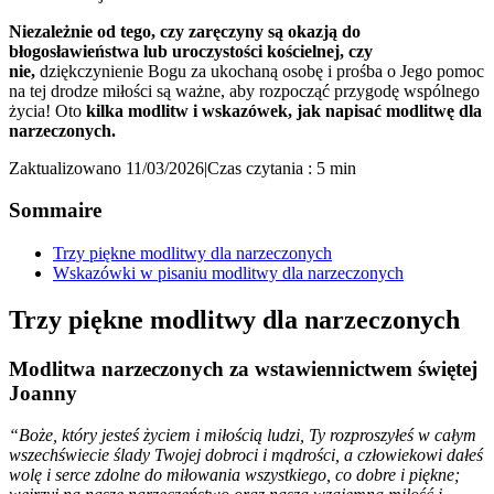
Niezależnie od tego, czy zaręczyny są okazją do
błogosławieństwa lub uroczystości kościelnej, czy
nie,
dziękczynienie Bogu za ukochaną osobę i prośba o Jego pomoc
na tej drodze miłości są ważne, aby rozpocząć przygodę wspólnego
życia! Oto
kilka modlitw i wskazówek, jak napisać modlitwę dla
narzeczonych.
Zaktualizowano 11/03/2026
|
Czas czytania : 5 min
Sommaire
Trzy piękne modlitwy dla narzeczonych
Wskazówki w pisaniu modlitwy dla narzeczonych
Trzy piękne modlitwy dla narzeczonych
Modlitwa narzeczonych za wstawiennictwem świętej
Joanny
“Boże, który jesteś życiem i miłością ludzi, Ty rozproszyłeś w całym
wszechświecie ślady Twojej dobroci i mądrości, a człowiekowi dałeś
wolę i serce zdolne do miłowania wszystkiego, co dobre i piękne;