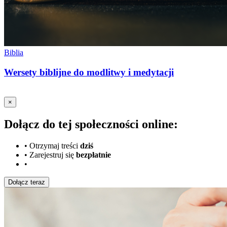
Biblia
Wersety biblijne do modlitwy i medytacji
×
Dołącz do tej społeczności online:
•
Otrzymaj treści
dziś
•
Zarejestruj się
bezpłatnie
•
Dołącz teraz