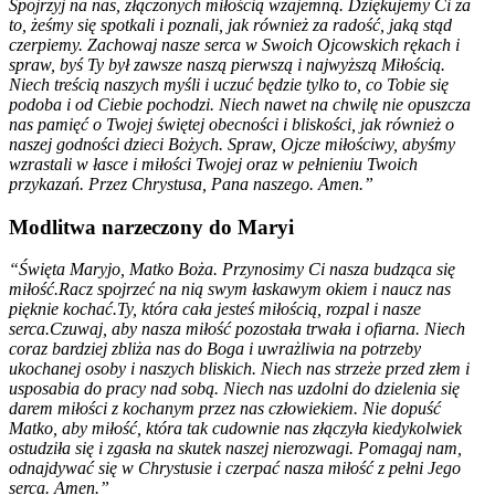
Spojrzyj na nas, złączonych miłością wzajemną. Dziękujemy Ci za
to, żeśmy się spotkali i poznali, jak również za radość, jaką stąd
czerpiemy. Zachowaj nasze serca w Swoich Ojcowskich rękach i
spraw, byś Ty był zawsze naszą pierwszą i najwyższą Miłością.
Niech treścią naszych myśli i uczuć będzie tylko to, co Tobie się
podoba i od Ciebie pochodzi. Niech nawet na chwilę nie opuszcza
nas pamięć o Twojej świętej obecności i bliskości, jak również o
naszej godności dzieci Bożych. Spraw, Ojcze miłościwy, abyśmy
wzrastali w łasce i miłości Twojej oraz w pełnieniu Twoich
przykazań. Przez Chrystusa, Pana naszego. Amen.”
Modlitwa narzeczony do Maryi
“Święta Maryjo, Matko Boża. Przynosimy Ci nasza budząca się
miłość.Racz spojrzeć na nią swym łaskawym okiem i naucz nas
pięknie kochać.Ty, która cała jesteś miłością, rozpal i nasze
serca.Czuwaj, aby nasza miłość pozostała trwała i ofiarna. Niech
coraz bardziej zbliża nas do Boga i uwrażliwia na potrzeby
ukochanej osoby i naszych bliskich. Niech nas strzeże przed złem i
usposabia do pracy nad sobą. Niech nas uzdolni do dzielenia się
darem miłości z kochanym przez nas człowiekiem. Nie dopuść
Matko, aby miłość, która tak cudownie nas złączyła kiedykolwiek
ostudziła się i zgasła na skutek naszej nierozwagi. Pomagaj nam,
odnajdywać się w Chrystusie i czerpać nasza miłość z pełni Jego
serca. Amen.”