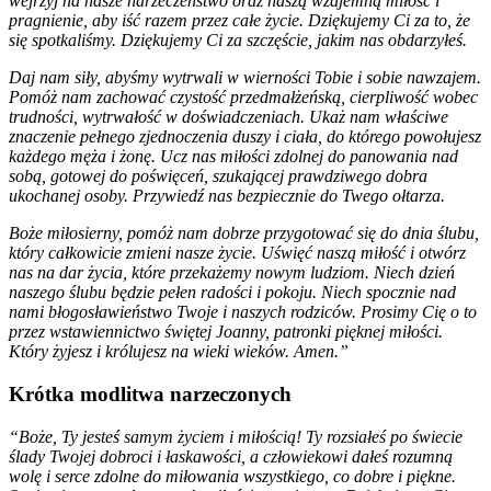
wejrzyj na nasze narzeczeństwo oraz naszą wzajemną miłość i
pragnienie, aby iść razem przez całe życie. Dziękujemy Ci za to, że
się spotkaliśmy. Dziękujemy Ci za szczęście, jakim nas obdarzyłeś.
Daj nam siły, abyśmy wytrwali w wierności Tobie i sobie nawzajem.
Pomóż nam zachować czystość przedmałżeńską, cierpliwość wobec
trudności, wytrwałość w doświadczeniach. Ukaż nam właściwe
znaczenie pełnego zjednoczenia duszy i ciała, do którego powołujesz
każdego męża i żonę. Ucz nas miłości zdolnej do panowania nad
sobą, gotowej do poświęceń, szukającej prawdziwego dobra
ukochanej osoby. Przywiedź nas bezpiecznie do Twego ołtarza.
Boże miłosierny, pomóż nam dobrze przygotować się do dnia ślubu,
który całkowicie zmieni nasze życie. Uświęć naszą miłość i otwórz
nas na dar życia, które przekażemy nowym ludziom. Niech dzień
naszego ślubu będzie pełen radości i pokoju. Niech spocznie nad
nami błogosławieństwo Twoje i naszych rodziców. Prosimy Cię o to
przez wstawiennictwo świętej Joanny, patronki pięknej miłości.
Który żyjesz i królujesz na wieki wieków. Amen.”
Krótka modlitwa narzeczonych
“Boże, Ty jesteś samym życiem i miłością! Ty rozsiałeś po świecie
ślady Twojej dobroci i łaskawości, a człowiekowi dałeś rozumną
wolę i serce zdolne do miłowania wszystkiego, co dobre i piękne.