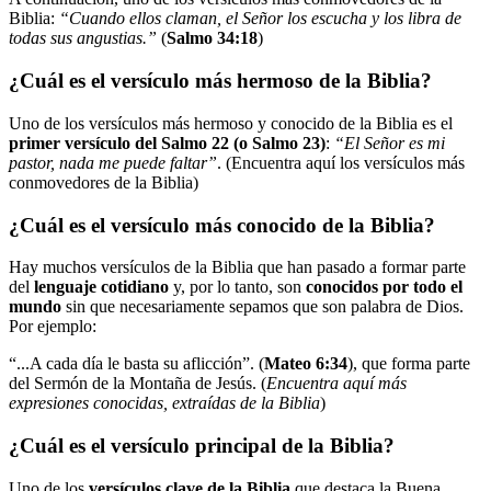
Biblia:
“Cuando ellos claman, el Señor los escucha y los libra de
todas sus angustias.”
(
Salmo 34:18
)
¿Cuál es el versículo más hermoso de la Biblia?
Uno de los versículos más hermoso y conocido de la Biblia es el
primer versículo del Salmo 22 (o Salmo 23)
:
“El Señor es mi
pastor, nada me puede faltar”
. (Encuentra aquí los versículos más
conmovedores de la Biblia)
¿Cuál es el versículo más conocido de la Biblia?
Hay muchos versículos de la Biblia que han pasado a formar parte
del
lenguaje cotidiano
y, por lo tanto, son
conocidos por todo el
mundo
sin que necesariamente sepamos que son palabra de Dios.
Por ejemplo:
“...A cada día le basta su aflicción”. (
Mateo 6:34
), que forma parte
del Sermón de la Montaña de Jesús. (
Encuentra aquí más
expresiones conocidas, extraídas de la Biblia
)
¿Cuál es el versículo principal de la Biblia?
Uno de los
versículos clave de la Biblia
que destaca la Buena