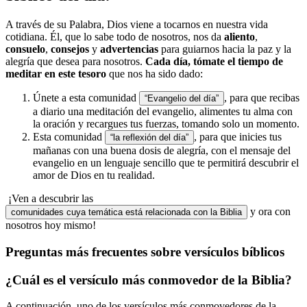
A través de su Palabra, Dios viene a tocarnos en nuestra vida
cotidiana. Él, que lo sabe todo de nosotros, nos da
aliento
,
consuelo
,
consejos
y
advertencias
para guiarnos hacia la paz y la
alegría que desea para nosotros.
Cada día, tómate el tiempo de
meditar en este tesoro
que nos ha sido dado:
Únete a esta comunidad
, para que recibas
“Evangelio del día”
a diario una meditación del evangelio, alimentes tu alma con
la oración y recargues tus fuerzas, tomando solo un momento.
Esta comunidad
, para que inicies tus
“la reflexión del día”
mañanas con una buena dosis de alegría, con el mensaje del
evangelio en un lenguaje sencillo que te permitirá descubrir el
amor de Dios en tu realidad.
¡Ven a descubrir las
y ora con
comunidades cuya temática está relacionada con la Biblia
nosotros hoy mismo!
Preguntas más frecuentes sobre versículos bíblicos
¿Cuál es el versículo más conmovedor de la Biblia?
A continuación, uno de los versículos más conmovedores de la