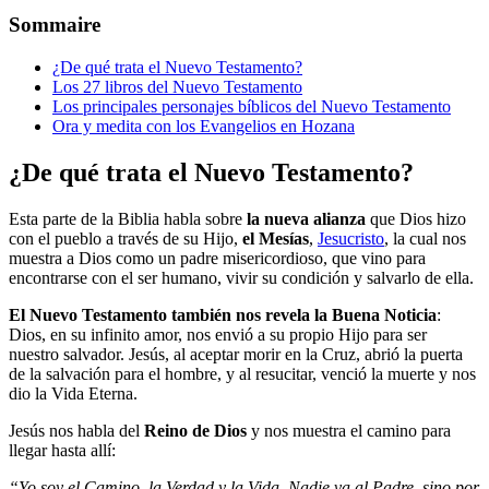
Sommaire
¿De qué trata el Nuevo Testamento?
Los 27 libros del Nuevo Testamento
Los principales personajes bíblicos del Nuevo Testamento
Ora y medita con los Evangelios en Hozana
¿De qué trata el Nuevo Testamento?
Esta parte de la Biblia habla sobre
la nueva alianza
que Dios hizo
con el pueblo a través de su Hijo,
el Mesías
,
Jesucristo
, la cual nos
muestra a Dios como un padre misericordioso, que vino para
encontrarse con el ser humano, vivir su condición y salvarlo de ella.
El Nuevo Testamento también nos revela la Buena Noticia
:
Dios, en su infinito amor, nos envió a su propio Hijo para ser
nuestro salvador. Jesús, al aceptar morir en la Cruz, abrió la puerta
de la salvación para el hombre, y al resucitar, venció la muerte y nos
dio la Vida Eterna.
Jesús nos habla del
Reino de Dios
y nos muestra el camino para
llegar hasta allí:
“Yo soy el Camino, la Verdad y la Vida. Nadie va al Padre, sino por