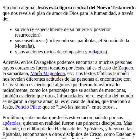
Sin duda alguna,
Jesús es la figura central del Nuevo Testamento
que nos revela el plan de amor de Dios para la humanidad, a través
de:
su vida (y especialmente de su muerte y posterior
resurrección),
sus enseñanzas (incluyendo sus parábolas, el Sermón de la
Montaña),
y sus acciones (actos de compasión y
milagros
).
Además, en los Evangelios podemos encontrar a muchas personas
cuyos corazones fueron tocados por Jesús, tal es el caso de
Zaqueo
,
la samaritana,
María Magdalena
, etc. Los textos bíblicos también
nos revelan diferentes actitudes de las personas al encontrarse con
Jesús: si bien es cierto que algunos que fueron transformados
radicalmente, como los personajes que se acaban de mencionar,
también es cierto que otros, influenciados por el espíritu del mundo,
se negaron a dejarse amar, tal es el caso de
Judas
, que traicionó a
Jesús,
Poncio Pilato
que se "lavó las manos", entre otros…
Por último, cabe anotar que Jesús estuvo acompañado por sus
apóstoles
, quienes en realidad fueron sus primeros discípulos. Más
adelante, en el libro de los Hechos de los Apóstoles, y luego en las
Epístolas, encontramos a otros discípulos de Cristo, como Esteban y