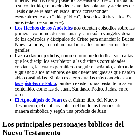
muerte, resurrección y posterior ascensión al cielo. En cuanto
a su contenido, se puede decir que, las palabras y acciones de
Jesús que se relatan en estos libros corresponden
esencialmente a su “vida pública”, desde los 30 hasta los 33
años (edad de su muerte).
Los Hechos de los Apóstoles
nos cuentan episodios sobre las
primeras comunidades cristianas y la misión evangelizadora
de los apóstoles y discípulos de Cristo para anunciar la Buena
Nueva a todos, lo cual incluía tanto a los judíos como a los
gentiles.
Las cartas o epístolas
, como su nombre lo indica, son cartas
que los discípulos escribieron a las distintas comunidades
cristianas, las cuales permitieron seguir enseñando, animando
y guiando a los miembros de las diferentes iglesias que habían
sido constituídas. Si bien es cierto que las más conocidas son
las epístolas de Pablo
, también existen otras bastante ricas en
contenido, como las de Juan, Santiago, Pedro, Judas, entre
otros.
El Apocalípsis de Juan
es el último libro del Nuevo
Testamento, el cual nos habla del fin de los tiempos, de
manera simbólica y según una profecía de Juan.
Los principales personajes bíblicos del
Nuevo Testamento