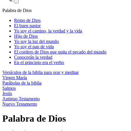
Palabra de Dios
Reino de Dios
El buen pastor
Yo soy el camino, la verdad y la vida
Hijo de Dios
Yo soy la luz del mundo
Yo soy el pan de vida
El cordero de Dios que quita el pecado del mundo
Conocerán la verdad
En el principio era el verbo
Versículos de la biblia para orar y meditar
Virgen María
Parábolas de la biblia
Salmos
Jesús
Antiguo Testamento
Nuevo Testamento
Palabra de Dios