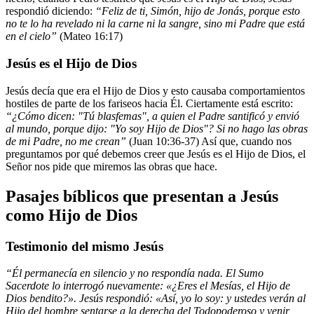
respondió diciendo:
“Feliz de ti, Simón, hijo de Jonás, porque esto
no te lo ha revelado ni la carne ni la sangre, sino mi Padre que está
en el cielo”
(Mateo 16:17)
Jesús es el Hijo de Dios
Jesús decía que era el Hijo de Dios y esto causaba comportamientos
hostiles de parte de los fariseos hacia Él. Ciertamente está escrito:
“¿Cómo dicen: "Tú blasfemas", a quien el Padre santificó y envió
al mundo, porque dijo: "Yo soy Hijo de Dios"? Si no hago las obras
de mi Padre, no me crean”
(Juan 10:36-37) Así que, cuando nos
preguntamos por qué debemos creer que Jesús es el Hijo de Dios, el
Señor nos pide que miremos las obras que hace.
Pasajes bíblicos que presentan a Jesús
como Hijo de Dios
Testimonio del mismo Jesús
“Él permanecía en silencio y no respondía nada. El Sumo
Sacerdote lo interrogó nuevamente: «¿Eres el Mesías, el Hijo de
Dios bendito?». Jesús respondió: «Así, yo lo soy: y ustedes verán al
Hijo del hombre sentarse a la derecha del Todopoderoso y venir