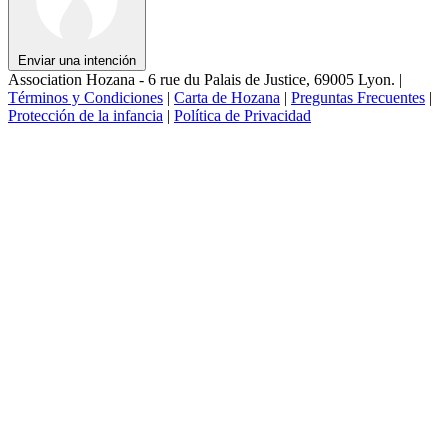
Enviar una intención
Association Hozana - 6 rue du Palais de Justice, 69005 Lyon.
|
Términos y Condiciones
|
Carta de Hozana
|
Preguntas Frecuentes
|
Protección de la infancia
|
Política de Privacidad