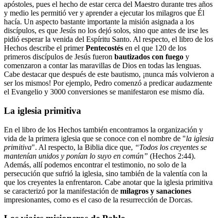
apóstoles, pues el hecho de estar cerca del Maestro durante tres años
y medio les permitió ver y aprender a ejecutar los milagros que Él
hacía. Un aspecto bastante importante la misión asignada a los
discípulos, es que Jesús no los dejó solos, sino que antes de irse les
pidió esperar la venida del Espíritu Santo. Al respecto, el libro de los
Hechos describe el primer
Pentecostés
en el que 120 de los
primeros discípulos de Jesús fueron
bautizados con fuego
y
comenzaron a contar las maravillas de Dios en todas las lenguas.
Cabe destacar que después de este bautismo, ¡nunca más volvieron a
ser los mismos! Por ejemplo, Pedro comenzó a predicar audazmente
el Evangelio y 3000 conversiones se manifestaron ese mismo día.
La iglesia primitiva
En el libro de los Hechos también encontramos la organización y
vida de la primera iglesia que se conoce con el nombre de "
la iglesia
primitiva
". Al respecto, la Biblia dice que,
“Todos los creyentes se
mantenían unidos y ponían lo suyo en común”
(Hechos 2:44).
Además, allí podemos encontrar el testimonio, no solo de la
persecución que sufrió la iglesia, sino también de la valentía con la
que los creyentes la enfrentaron. Cabe anotar que la iglesia primitiva
se caracterizó por la manifestación de
milagros y sanaciones
impresionantes, como es el caso de la resurrección de Dorcas.