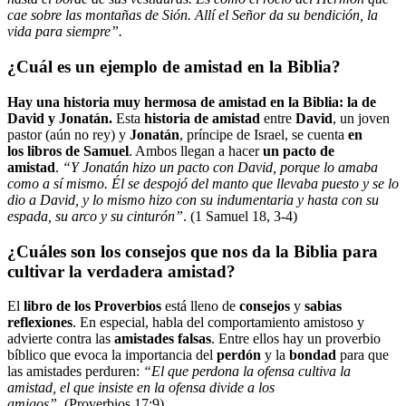
cae sobre las montañas de Sión. Allí el Señor da su bendición, la
vida para siempre”.
¿Cuál es un ejemplo de amistad en la Biblia?
Hay una historia muy hermosa de amistad en la Biblia: la de
David y Jonatán.
Esta
historia de amistad
entre
David
, un joven
pastor (aún no rey) y
Jonatán
, príncipe de Israel, se cuenta
en
los
libros de Samuel
. Ambos llegan a hacer
un pacto de
amistad
.
“Y Jonatán hizo un pacto con David, porque lo amaba
como a sí mismo. Él se despojó del manto que llevaba puesto y se lo
dio a David, y lo mismo hizo con su indumentaria y hasta con su
espada, su arco y su cinturón”
. (1 Samuel 18, 3-4)
¿Cuáles son los consejos que nos da la Biblia para
cultivar la verdadera amistad?
El
libro de los Proverbios
está lleno de
consejos
y
sabias
reflexiones
. En especial, habla del comportamiento amistoso y
advierte contra las
amistades falsas
. Entre ellos hay un proverbio
bíblico que evoca la importancia del
perdón
y la
bondad
para que
las amistades perduren:
“El que perdona la ofensa cultiva la
amistad, el que insiste en la ofensa divide a los
amigos”.
(Proverbios 17:9)