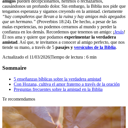
amigos
pueden decepcionarnos, herirnos o rechazarnos,
causándonos un profundo dolor. Sin embargo, la Biblia nos pide que
tengamos esperanza y sigamos creyendo en la amistad. ciertamente
“hay compañeros que llevan a la ruina y hay amigos más apegados
que un hermano.”
(Proverbios 18:24). De hecho, a pesar de las
malas experiencias, no podemos cerrarnos al mundo y perder la
confianza en los demás. Recordemos que tenemos un amigo: ¡
Jesús
!
Él nos ama y quiere que podamos
experimentar la verdadera
amistad
. Así que, te invitamos a conocer al amigo perfecto, que nos
tiende su mano, a través de 5
pasajes y
versículos de la Biblia
.
Actualizado el 11/03/2026
|
Tiempo de lectura : 6 min
Sommaire
5 enseñanzas bíblicas sobre la verdadera amistad
Con Hozana, cultiva el amor fraterno a través de la oración
Preguntas frecuentes sobre la amistad en la Biblia
Te recomendamos