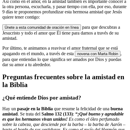
Así como en el amor, en la amistad también es importante conocer a
la otra persona, escucharla, y pasar tiempo con ella, por eso, durante
9 días te proponemos profundizar esta hermosa amistad que Jesús
quiere tener contigo:
para que descubras a
Únete a esta comunidad de oración en línea
Jesucristo y todo el amor que Él tiene para darnos a través de su
amistad.
Por último, te animamos a reavivar el amor fraternal que se está
apagando en el mundo, a través de esta
,
novena con Marta Robin
para que entiendas lo que significa ser amados por Dios y puedas
dar su amor a tu alrededor.
Preguntas frecuentes sobre la amistad en
la Biblia
¿Qué entiende Dios por amistad?
Hay un
pasaje en la Biblia
que resume la felicidad de una
buena
amistad
. Se trata del
Salmo 132 (133)
:
“¡Qué bueno y agradable
es que los hermanos vivan unidos!
Es como el óleo perfumado
sobre la cabeza, que desciende por la barba – la barba de Aarón –
hasta el borde de sus vestiduras. Es como el rocío del Hermón que