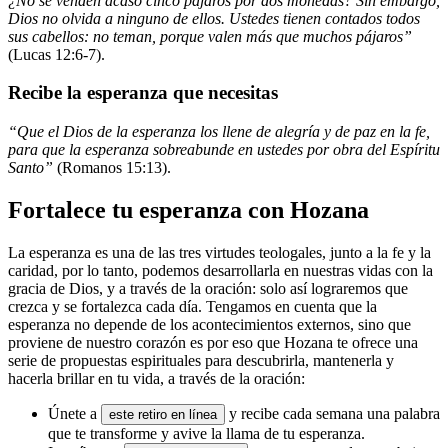
¿No se venden acaso cinco pájaros por dos monedas? Sin embargo,
Dios no olvida a ninguno de ellos. Ustedes tienen contados todos
sus cabellos: no teman, porque valen más que muchos pájaros”
(Lucas 12:6-7).
Recibe la esperanza que necesitas
“Que el Dios de la esperanza los llene de alegría y de paz en la fe,
para que la esperanza sobreabunde en ustedes por obra del Espíritu
Santo”
(Romanos 15:13).
Fortalece tu esperanza con Hozana
La esperanza es una de las tres virtudes teologales, junto a la fe y la
caridad, por lo tanto, podemos desarrollarla en nuestras vidas con la
gracia de Dios, y a través de la oración: solo así lograremos que
crezca y se fortalezca cada día. Tengamos en cuenta que la
esperanza no depende de los acontecimientos externos, sino que
proviene de nuestro corazón es por eso que Hozana te ofrece una
serie de propuestas espirituales para descubrirla, mantenerla y
hacerla brillar en tu vida, a través de la oración:
Únete a
y recibe cada semana una palabra
este retiro en línea
que te transforme y avive la llama de tu esperanza.