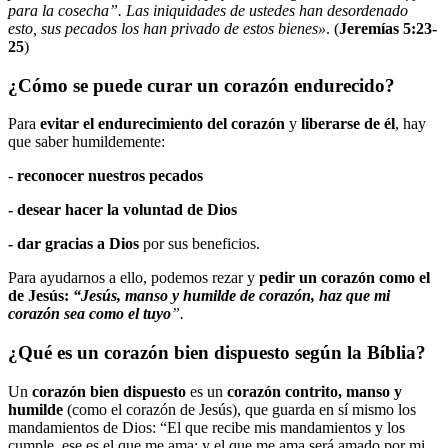
para la cosecha”. Las iniquidades de ustedes han desordenado
esto, sus pecados los han privado de estos bienes»
. (
Jeremías 5:23-
25
)
¿Cómo se puede curar un corazón endurecido?
Para
evitar el endurecimiento del corazón
y
liberarse de él
, hay
que saber humildemente:
-
reconocer nuestros pecados
- desear hacer la voluntad de Dios
- dar gracias a Dios
por sus beneficios.
Para ayudarnos a ello, podemos rezar y
pedir un corazón como el
de Jesús:
“Jesús, manso y humilde de corazón, haz que mi
corazón sea como el tuyo
”.
¿Qué es un corazón bien dispuesto según la Bíblia?
Un
corazón bien dispuesto
es un
corazón contrito, manso y
humilde
(como el corazón de Jesús), que guarda en sí mismo los
mandamientos de Dios: “El que recibe mis mandamientos y los
cumple, ese es el que me ama; y el que me ama será amado por mi