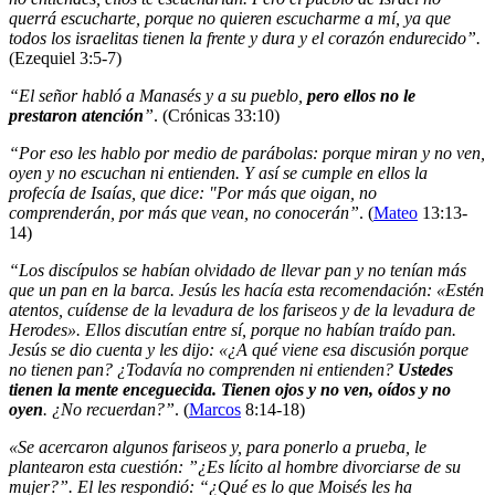
querrá escucharte, porque no quieren escucharme a mí, ya que
todos los israelitas tienen la frente y dura y el corazón endurecido”.
(Ezequiel 3:5-7)
“El señor habló a Manasés y a su pueblo,
pero ellos no le
prestaron atención
”
. (Crónicas 33:10)
“Por eso les hablo por medio de parábolas: porque miran y no ven,
oyen y no escuchan ni entienden. Y así se cumple en ellos la
profecía de Isaías, que dice: "Por más que oigan, no
comprenderán, por más que vean, no conocerán”
. (
Mateo
13:13-
14)
“Los discípulos se habían olvidado de llevar pan y no tenían más
que un pan en la barca. Jesús les hacía esta recomendación: «Estén
atentos, cuídense de la levadura de los fariseos y de la levadura de
Herodes». Ellos discutían entre sí, porque no habían traído pan.
Jesús se dio cuenta y les dijo: «¿A qué viene esa discusión porque
no tienen pan? ¿Todavía no comprenden ni entienden?
Ustedes
tienen la mente enceguecida. Tienen ojos y no ven, oídos y no
oyen
. ¿No recuerdan?”
. (
Marcos
8:14-18)
«Se acercaron algunos fariseos y, para ponerlo a prueba, le
plantearon esta cuestión: ”¿Es lícito al hombre divorciarse de su
mujer?”. El les respondió: “¿Qué es lo que Moisés les ha