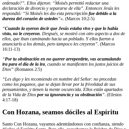
ordenado?”. Ellos dijeron: “Moisés permitió redactar una
declaración de divorcio y separarse de ella”. Entonces Jesús les
respondió: “Si Moisés les dio esta prescripción
fue debido a la
dureza del corazón de ustedes
”»
. (Marcos 10:2-5)
“
Cuando la oyeron decir que Jesús estaba vivo y que lo había
visto, no le creyeron
. Después, se mostró con otro aspecto a dos de
ellos, que iban caminando hacia un poblado. Y ellos fueron a
anunciarlo a los demás, pero tampoco les creyeron”.
(Marcos
16:11-13)
“
Por tu obstinación en no querer arrepentirte, vas acumulando
ira para el día de la ira
, cuando se manifiesten los justos juicios de
Dios”
(Romanos 2:5)
“Les digo y les recomiendo en nombre del Señor: no procedan
como los paganos, que se dejan llevar por la frivolidad de sus
pensamientos, y tienen la mente oscurecida. Ellos están apartados
de la Vida de Dios
por su ignorancia y su obstinación
”
. (Efesios
4:17-18)
Con Hozana, seamos dóciles al Espíritu
Santo Con Hozana, vayamos adentrándonos con confianza, siendo