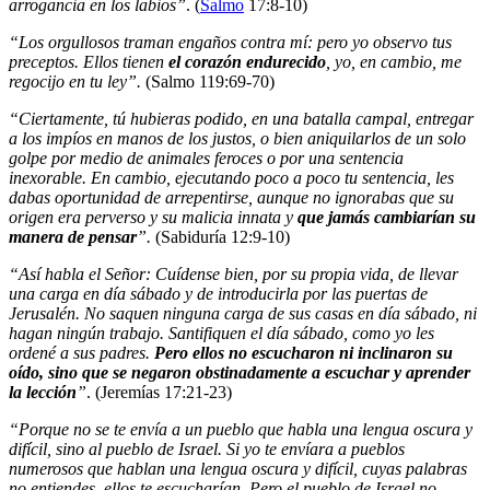
arrogancia en los labios”
. (
Salmo
17:8-10)
“Los orgullosos traman engaños contra mí: pero yo observo tus
preceptos. Ellos tienen
el corazón endurecido
, yo, en cambio, me
regocijo en tu ley”.
(Salmo 119:69-70)
“Ciertamente, tú hubieras podido, en una batalla campal, entregar
a los impíos en manos de los justos, o bien aniquilarlos de un solo
golpe por medio de animales feroces o por una sentencia
inexorable. En cambio, ejecutando poco a poco tu sentencia, les
dabas oportunidad de arrepentirse, aunque no ignorabas que su
origen era perverso y su malicia innata y
que jamás cambiarían su
manera de pensar
”.
(Sabiduría 12:9-10)
“Así habla el Señor: Cuídense bien, por su propia vida, de llevar
una carga en día sábado y de introducirla por las puertas de
Jerusalén. No saquen ninguna carga de sus casas en día sábado, ni
hagan ningún trabajo. Santifiquen el día sábado, como yo les
ordené a sus padres.
Pero ellos no escucharon ni inclinaron su
oído, sino que se negaron obstinadamente a escuchar y aprender
la lección
”
. (Jeremías 17:21-23)
“Porque no se te envía a un pueblo que habla una lengua oscura y
difícil, sino al pueblo de Israel. Si yo te envíara a pueblos
numerosos que hablan una lengua oscura y difícil, cuyas palabras
no entiendes, ellos te escucharían. Pero el pueblo de Israel no