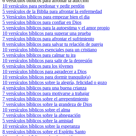
6 versículos bíblicos para afrontar la adicción
10 versículos para perdonar y pedir perdón
5 versículos de la Biblia para afrontar la enfermedad
5 Versículos bíblicos para empezar bien el dia
5 versículos bíblicos para confiar en Dios
5 versículos bíblicos para la autoestima y el amor propio
10 versículos bíblicos para superar una prueba
7 versículos bíblicos para afrontar el sufrimiento
8 versículos bíblicos para salvar tu relación de pareja
10 versículos bíblicos esenciales para un cristiano
5 versículos bíblicos para calmar tu ira
10 versículos bíblicos para salir de la depresión
6 versículos bíblicos para los jóvenes
10 versículos bíblicos para agradecer a Dios
10 versículos bíblicos para dormir tranquilo(a)
10 versículos bíblicos sobre la alegría, felicidad o gozo
4 versículos bíblicos para una buena crianza
7 versículos bíblicos para motivarse a trabajar
7 versículos bíblicos sobre el arrepentimiento
7 versículos bíblicos sobre la grandeza de Dios
10 versículos bíblicos sobre el alma
7 versículos bíblicos sobre la abnegación
5 versículos bíblicos sobre la amistad
10 versículos bíblicos sobre la esperanza
8 versículos bíblicos sobre el Espíritu Santo