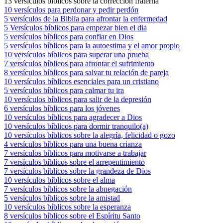
13 versículos bíblicos sobre la corrección fraterna
10 versículos para perdonar y pedir perdón
5 versículos de la Biblia para afrontar la enfermedad
5 Versículos bíblicos para empezar bien el dia
5 versículos bíblicos para confiar en Dios
5 versículos bíblicos para la autoestima y el amor propio
10 versículos bíblicos para superar una prueba
7 versículos bíblicos para afrontar el sufrimiento
8 versículos bíblicos para salvar tu relación de pareja
10 versículos bíblicos esenciales para un cristiano
5 versículos bíblicos para calmar tu ira
10 versículos bíblicos para salir de la depresión
6 versículos bíblicos para los jóvenes
10 versículos bíblicos para agradecer a Dios
10 versículos bíblicos para dormir tranquilo(a)
10 versículos bíblicos sobre la alegría, felicidad o gozo
4 versículos bíblicos para una buena crianza
7 versículos bíblicos para motivarse a trabajar
7 versículos bíblicos sobre el arrepentimiento
7 versículos bíblicos sobre la grandeza de Dios
10 versículos bíblicos sobre el alma
7 versículos bíblicos sobre la abnegación
5 versículos bíblicos sobre la amistad
10 versículos bíblicos sobre la esperanza
8 versículos bíblicos sobre el Espíritu Santo