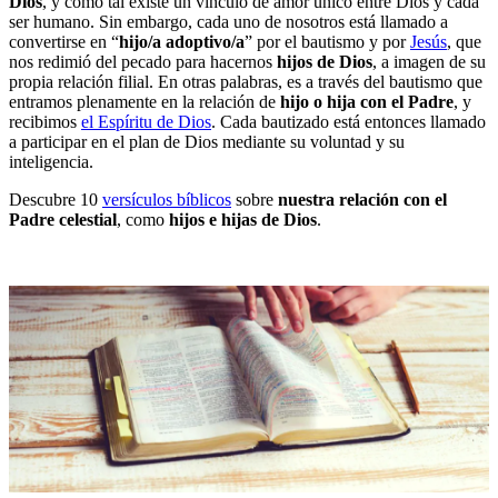
Dios
, y como tal existe un vínculo de amor único entre Dios y cada
ser humano. Sin embargo, cada uno de nosotros está llamado a
convertirse en “
hijo/a adoptivo/a
” por el bautismo y por
Jesús
, que
nos redimió del pecado para hacernos
hijos de Dios
, a imagen de su
propia relación filial. En otras palabras, es a través del bautismo que
entramos plenamente en la relación de
hijo o hija con el Padre
, y
recibimos
el Espíritu de Dios
. Cada bautizado está entonces llamado
a participar en el plan de Dios mediante su voluntad y su
inteligencia.
Descubre 10
versículos bíblicos
sobre
nuestra relación con el
Padre celestial
, como
hijos e hijas de Dios
.