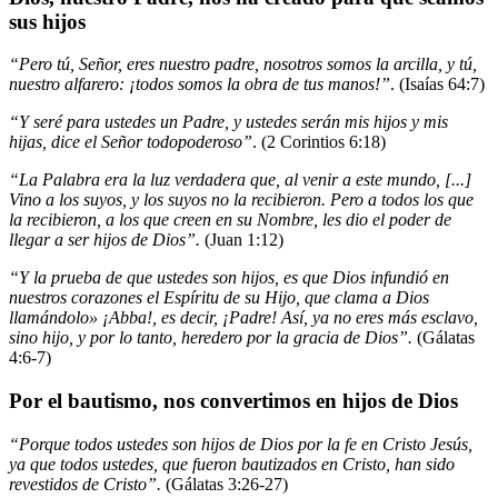
sus hijos
“Pero tú, Señor, eres nuestro padre, nosotros somos la arcilla, y tú,
nuestro alfarero: ¡todos somos la obra de tus manos!”
. (Isaías 64:7)
“Y seré para ustedes un Padre, y ustedes serán mis hijos y mis
hijas, dice el Señor todopoderoso”
. (2 Corintios 6:18)
“La Palabra era la luz verdadera que, al venir a este mundo, [...]
Vino a los suyos, y los suyos no la recibieron. Pero a todos los que
la recibieron, a los que creen en su Nombre, les dio el poder de
llegar a ser hijos de Dios”.
(Juan 1:12)
“Y la prueba de que ustedes son hijos, es que Dios infundió en
nuestros corazones el Espíritu de su Hijo, que clama a Dios
llamándolo» ¡Abba!, es decir, ¡Padre! Así, ya no eres más esclavo,
sino hijo, y por lo tanto, heredero por la gracia de Dios”.
(Gálatas
4:6-7)
Por el bautismo, nos convertimos en hijos de Dios
“Porque todos ustedes son hijos de Dios por la fe en Cristo Jesús,
ya que todos ustedes, que fueron bautizados en Cristo, han sido
revestidos de Cristo”.
(Gálatas 3:26-27)