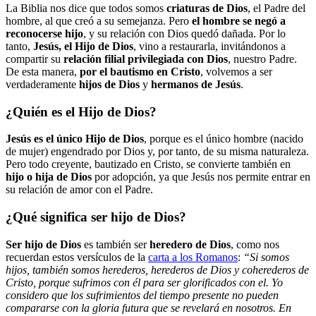
La Biblia nos dice que todos somos
criaturas de Dios
, el Padre del
hombre, al que creó a su semejanza. Pero
el hombre se negó a
reconocerse hijo
, y su relación con Dios quedó dañada. Por lo
tanto,
Jesús, el Hijo de Dios
, vino a restaurarla, invitándonos a
compartir su
relación filial privilegiada con Dios
, nuestro Padre.
De esta manera,
por el bautismo en Cristo
, volvemos a ser
verdaderamente
hijos de Dios
y
hermanos de Jesús
.
¿Quién es el Hijo de Dios?
Jesús es el único Hijo de Dios
, porque es el único hombre (nacido
de mujer) engendrado por Dios y, por tanto, de su misma naturaleza.
Pero todo creyente, bautizado en Cristo, se convierte también en
hijo o hija de Dios
por adopción, ya que Jesús nos permite entrar en
su relación de amor con el Padre.
¿Qué significa ser hijo de Dios?
Ser hijo de Dios
es también ser
heredero de Dios
, como nos
recuerdan estos versículos de la
carta a los Romanos
:
“Si somos
hijos, también somos herederos, herederos de Dios y coherederos de
Cristo, porque sufrimos con él para ser glorificados con el. Yo
considero que los sufrimientos del tiempo presente no pueden
compararse con la gloria futura que se revelará en nosotros. En