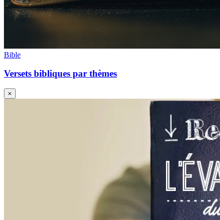
Bible
Versets bibliques par thèmes
×