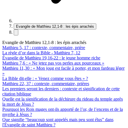
Evangile de Matthieu 12,1-8 : les épis arrachés
Evangile de Matthieu 12,1-8 : les épis arrachés
Matthieu 5, 17 : contexte, commentaire, prière
La règle d’or dans la Bible - Matthieu 7, 12
Évangile de Matthieu 19,16-22 : le jeune homme riche
Matthieu 7,6 : « Ne jetez pas vos perles aux pourceaux »
Matthieu 11,30 : « Mon joug est facile à porter, et mon fardeau léger
»
La Bible dit-elle : « Venez comme vous êtes » ?
Matthieu 22, 37 : contexte, commentaire, prières
Les premiers seront les derniers : contexte et signification de cette
citation biblique
Quelle est la signification de la déchirure du rideau du temple après
la mort de Jésus ?
Pourquoi les Rois mages ont-ils apporté de l’or, de l’encens et de la
myrrhe à Jésus ?
Que signifie “beaucoup sont appelés mais peu sont élus” dans
l'Évangile de saint Matthieu ?