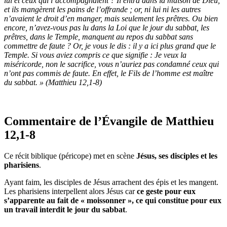
lui et ceux qui l’accompagnaient ? Il entra dans la maison de Dieu,
et ils mangèrent les pains de l’offrande ; or, ni lui ni les autres
n’avaient le droit d’en manger, mais seulement les prêtres. Ou bien
encore, n’avez-vous pas lu dans la Loi que le jour du sabbat, les
prêtres, dans le Temple, manquent au repos du sabbat sans
commettre de faute ? Or, je vous le dis : il y a ici plus grand que le
Temple. Si vous aviez compris ce que signifie : Je veux la
miséricorde, non le sacrifice, vous n’auriez pas condamné ceux qui
n’ont pas commis de faute. En effet, le Fils de l’homme est maître
du sabbat. » (Matthieu 12,1-8)
Commentaire de l’Évangile de Matthieu
12,1-8
Ce récit biblique (péricope) met en scène
Jésus, ses disciples et les
pharisiens
.
Ayant faim, les disciples de Jésus arrachent des épis et les mangent.
Les pharisiens interpellent alors Jésus car
ce geste pour eux
s’apparente au fait de « moissonner », ce qui constitue pour eux
un travail interdit le jour du sabbat
.