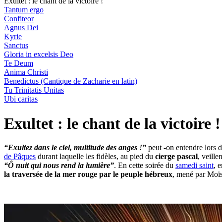
Exultet : le chant de la victoire !
Tantum ergo
Confiteor
Agnus Dei
Kyrie
Sanctus
Gloria in excelsis Deo
Te Deum
Anima Christi
Benedictus (Cantique de Zacharie en latin)
Tu Trinitatis Unitas
Ubi caritas
Exultet : le chant de la victoire !
“Exultez dans le ciel, multitude des anges !”
peut -on entendre lors 
de Pâques
durant laquelle les fidèles, au pied du
cierge pascal
, veille
“Ô nuit qui nous rend la lumière”
. En cette soirée du
samedi saint
, 
la traversée de la mer rouge par le peuple hébreux
, mené par Moïs