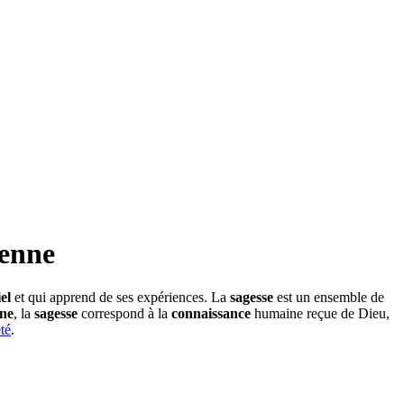
ienne
el
et qui apprend de ses expériences. La
sagesse
est un ensemble de
nne
, la
sagesse
correspond à la
connaissance
humaine reçue de Dieu,
eté
.