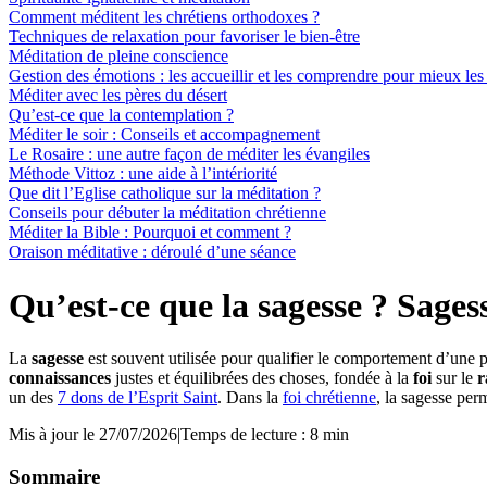
Comment méditent les chrétiens orthodoxes ?
Techniques de relaxation pour favoriser le bien-être
Méditation de pleine conscience
Gestion des émotions : les accueillir et les comprendre pour mieux les
Méditer avec les pères du désert
Qu’est-ce que la contemplation ?
Méditer le soir : Conseils et accompagnement
Le Rosaire : une autre façon de méditer les évangiles
Méthode Vittoz : une aide à l’intériorité
Que dit l’Eglise catholique sur la méditation ?
Conseils pour débuter la méditation chrétienne
Méditer la Bible : Pourquoi et comment ?
Oraison méditative : déroulé d’une séance
Qu’est-ce que la sagesse ? Sages
La
sagesse
est souvent utilisée pour qualifier le comportement d’une 
connaissances
justes et équilibrées des choses, fondée à la
foi
sur le
r
un des
7 dons de l’Esprit Saint
. Dans la
foi chrétienne
, la sagesse per
Mis à jour le 27/07/2026
|
Temps de lecture : 8 min
Sommaire