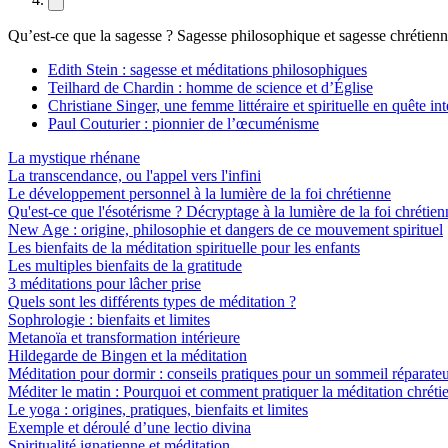
Qu’est-ce que la sagesse ? Sagesse philosophique et sagesse chrétien
Edith Stein : sagesse et méditations philosophiques
Teilhard de Chardin : homme de science et d’Église
Christiane Singer, une femme littéraire et spirituelle en quête int
Paul Couturier : pionnier de l’œcuménisme
La mystique rhénane
La transcendance, ou l'appel vers l'infini
Le développement personnel à la lumière de la foi chrétienne
Qu'est-ce que l'ésotérisme ? Décryptage à la lumière de la foi chrétien
New Age : origine, philosophie et dangers de ce mouvement spirituel
Les bienfaits de la méditation spirituelle pour les enfants
Les multiples bienfaits de la gratitude
3 méditations pour lâcher prise
Quels sont les différents types de méditation ?
Sophrologie : bienfaits et limites
Metanoïa et transformation intérieure
Hildegarde de Bingen et la méditation
Méditation pour dormir : conseils pratiques pour un sommeil réparate
Méditer le matin : Pourquoi et comment pratiquer la méditation chréti
Le yoga : origines, pratiques, bienfaits et limites
Exemple et déroulé d’une lectio divina
Spiritualité ignatienne et méditation