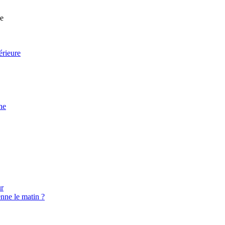
ne
érieure
ne
ur
enne le matin ?