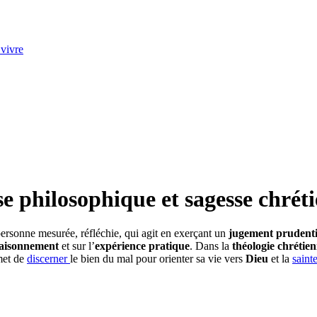
 vivre
se philosophique et sagesse chrét
personne mesurée, réfléchie, qui agit en exerçant un
jugement prudenti
aisonnement
et sur l’
expérience pratique
. Dans la
théologie chrétie
met de
discerner
le bien du mal pour orienter sa vie vers
Dieu
et la
saint