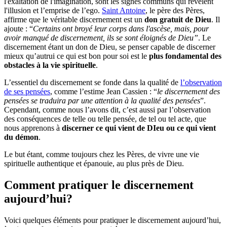
l'exaltation de l'imagination, sont les signes communs qui révèlent
l'illusion et l’emprise de l’ego.
Saint Antoine
, le père des Pères,
affirme que le véritable discernement est un
don gratuit de Dieu
. Il
ajoute : “
Certains ont broyé leur corps dans l'ascèse, mais, pour
avoir manqué de discernement, ils se sont éloignés de Dieu”
. Le
discernement étant un don de Dieu, se penser capable de discerner
mieux qu’autrui ce qui est bon pour soi est le
plus fondamental des
obstacles à la vie spirituelle
.
L’essentiel du discernement se fonde dans la qualité de
l’observation
de ses pensées
, comme l’estime Jean Cassien : “
le discernement des
pensées se traduira par une attention à la qualité des pensées
”.
Cependant, comme nous l’avons dit, c’est aussi par l’observation
des conséquences de telle ou telle pensée, de tel ou tel acte, que
nous apprenons à
discerner ce qui vient de DIeu ou ce qui vient
du démon
.
Le but étant, comme toujours chez les Pères, de vivre une vie
spirituelle authentique et épanouie, au plus près de Dieu.
Comment pratiquer le discernement
aujourd’hui?
Voici quelques éléments pour pratiquer le discernement aujourd’hui,