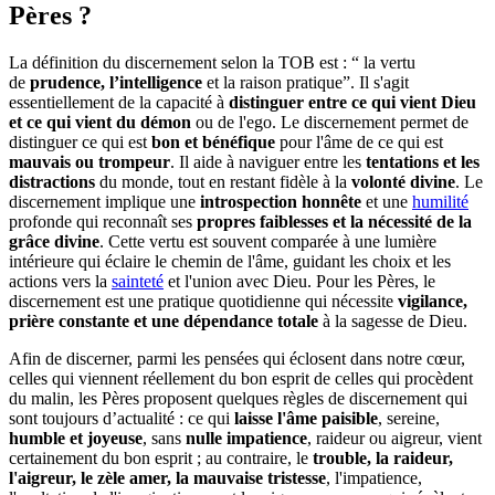
Pères ?
La définition du discernement selon la TOB est : “ la vertu
de
prudence, l’intelligence
et la raison pratique”. Il s'agit
essentiellement de la capacité à
distinguer entre ce qui vient Dieu
et ce qui vient du démon
ou de l'ego. Le discernement permet de
distinguer ce qui est
bon et bénéfique
pour l'âme de ce qui est
mauvais ou trompeur
. Il aide à naviguer entre les
tentations et les
distractions
du monde, tout en restant fidèle à la
volonté divine
. Le
discernement implique une
introspection honnête
et une
humilité
profonde qui reconnaît ses
propres faiblesses et la nécessité de la
grâce divine
. Cette vertu est souvent comparée à une lumière
intérieure qui éclaire le chemin de l'âme, guidant les choix et les
actions vers la
sainteté
et l'union avec Dieu. Pour les Pères, le
discernement est une pratique quotidienne qui nécessite
vigilance,
prière constante et une dépendance totale
à la sagesse de Dieu.
Afin de discerner, parmi les pensées qui éclosent dans notre cœur,
celles qui viennent réellement du bon esprit de celles qui procèdent
du malin, les Pères proposent quelques règles de discernement qui
sont toujours d’actualité : ce qui
laisse l'âme paisible
, sereine,
humble et joyeuse
, sans
nulle impatience
, raideur ou aigreur, vient
certainement du bon esprit ; au contraire, le
trouble, la raideur,
l'aigreur, le zèle amer, la mauvaise tristesse
, l'impatience,