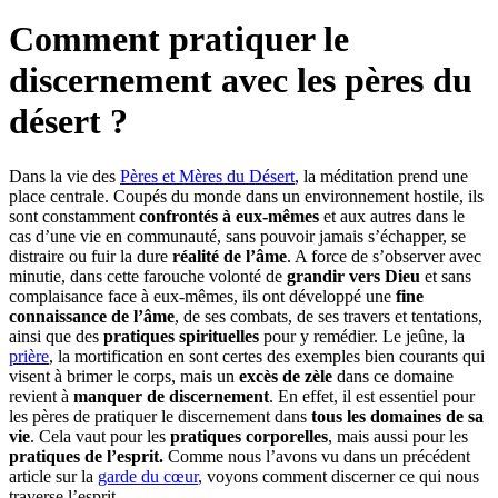
Comment pratiquer le
discernement avec les pères du
désert ?
Dans la vie des
Pères et Mères du Désert
, la méditation prend une
place centrale. Coupés du monde dans un environnement hostile, ils
sont constamment
confrontés à eux-mêmes
et aux autres dans le
cas d’une vie en communauté, sans pouvoir jamais s’échapper, se
distraire ou fuir la dure
réalité de l’âme
. A force de s’observer avec
minutie, dans cette farouche volonté de
grandir vers Dieu
et sans
complaisance face à eux-mêmes, ils ont développé une
fine
connaissance de l’âme
, de ses combats, de ses travers et tentations,
ainsi que des
pratiques spirituelles
pour y remédier. Le jeûne, la
prière
, la mortification en sont certes des exemples bien courants qui
visent à brimer le corps, mais un
excès de zèle
dans ce domaine
revient à
manquer de discernement
. En effet, il est essentiel pour
les pères de pratiquer le discernement dans
tous les domaines de sa
vie
. Cela vaut pour les
pratiques corporelles
, mais aussi pour les
pratiques de l’esprit.
Comme nous l’avons vu dans un précédent
article sur la
garde du cœur
, voyons comment discerner ce qui nous
traverse l’esprit.