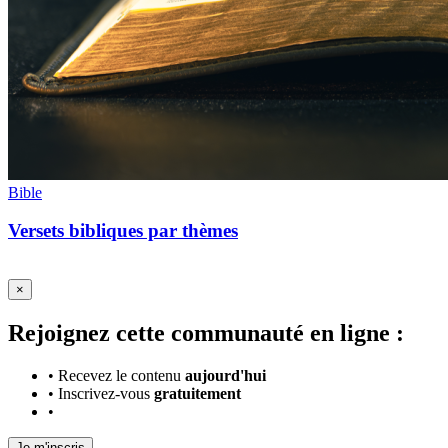
Bible
Versets bibliques par thèmes
×
Rejoignez cette communauté en ligne :
•
Recevez le contenu
aujourd'hui
•
Inscrivez-vous
gratuitement
•
Je m'inscris