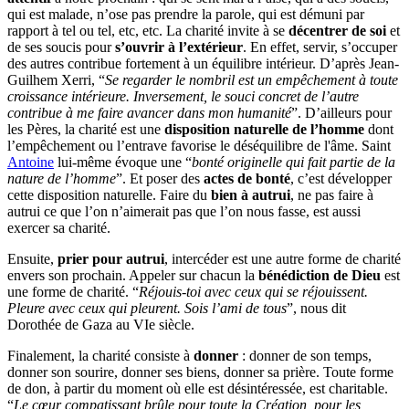
qui est malade, n’ose pas prendre la parole, qui est démuni par
rapport à tel ou tel, etc, etc. La charité invite à se
décentrer de soi
et
de ses soucis pour
s’ouvrir à l’extérieur
. En effet, servir, s’occuper
des autres contribue fortement à un équilibre intérieur. D’après Jean-
Guilhem Xerri, “
Se regarder le nombril est un empêchement à toute
croissance intérieure. Inversement, le souci concret de l’autre
contribue à me faire avancer dans mon humanité
”. D’ailleurs pour
les Pères, la charité est une
disposition naturelle de l’homme
dont
l’empêchement ou l’entrave favorise le déséquilibre de l'âme. Saint
Antoine
lui-même évoque une “
bonté originelle qui fait partie de la
nature de l’homme
”. Et poser des
actes de bonté
, c’est développer
cette disposition naturelle. Faire du
bien à autrui
, ne pas faire à
autrui ce que l’on n’aimerait pas que l’on nous fasse, est aussi
exercer sa charité.
Ensuite,
prier pour autrui
, intercéder est une autre forme de charité
envers son prochain. Appeler sur chacun la
bénédiction de Dieu
est
une forme de charité. “
Réjouis-toi avec ceux qui se réjouissent.
Pleure avec ceux qui pleurent. Sois l’ami de tous
”, nous dit
Dorothée de Gaza au VIe siècle.
Finalement, la charité consiste à
donner
: donner de son temps,
donner son sourire, donner ses biens, donner sa prière. Toute forme
de don, à partir du moment où elle est désintéressée, est charitable.
“
Le cœur compatissant brûle pour toute la Création, pour les