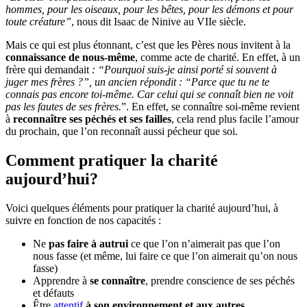
hommes, pour les oiseaux, pour les bêtes, pour les démons et pour
toute créature”
, nous dit Isaac de Ninive au VIIe siècle.
Mais ce qui est plus étonnant, c’est que les Pères nous invitent à la
connaissance de nous-même
, comme acte de charité. En effet, à un
frère qui demandait
: “Pourquoi suis-je ainsi porté si souvent à
juger mes frères ?”, un ancien répondit : “Parce que tu ne te
connais pas encore toi-même. Car celui qui se connaît bien ne voit
pas les fautes de ses frères.
”. En effet, se connaître soi-même revient
à
reconnaître ses péchés et ses failles
, cela rend plus facile l’amour
du prochain, que l’on reconnaît aussi pécheur que soi.
Comment pratiquer la charité
aujourd’hui?
Voici quelques éléments pour pratiquer la charité aujourd’hui, à
suivre en fonction de nos capacités :
Ne
pas faire à autrui
ce que l’on n’aimerait pas que l’on
nous fasse (et même, lui faire ce que l’on aimerait qu’on nous
fasse)
Apprendre à
se connaître
, prendre conscience de ses péchés
et défauts
Être
attentif
à son environnement et aux autres