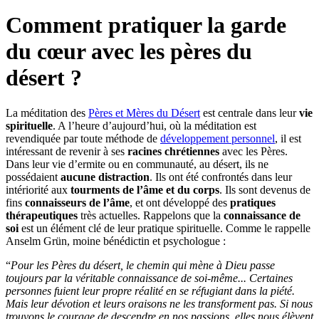
Comment pratiquer la garde
du cœur avec les pères du
désert ?
La méditation des
Pères et Mères du Désert
est centrale dans leur
vie
spirituelle
. A l’heure d’aujourd’hui, où la méditation est
revendiquée par toute méthode de
développement personnel
, il est
intéressant de revenir à ses
racines chrétiennes
avec les Pères.
Dans leur vie d’ermite ou en communauté, au désert, ils ne
possédaient
aucune distraction
. Ils ont été confrontés dans leur
intériorité aux
tourments de l’âme et du corps
. Ils sont devenus de
fins
connaisseurs de l’âme
, et ont développé des
pratiques
thérapeutiques
très actuelles. Rappelons que la
connaissance de
soi
est un élément clé de leur pratique spirituelle. Comme le rappelle
Anselm Grün, moine bénédictin et psychologue :
“
Pour les Pères du désert, le chemin qui mène à Dieu passe
toujours par la véritable connaissance de soi-même... Certaines
personnes fuient leur propre réalité en se réfugiant dans la piété.
Mais leur dévotion et leurs oraisons ne les transforment pas. Si nous
trouvons le courage de descendre en nos passions, elles nous élèvent