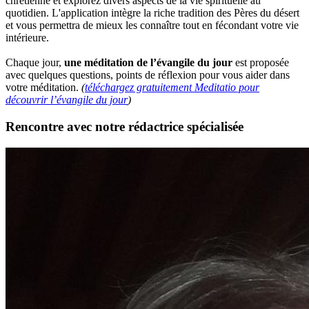
chrétienne et explorez divers aspects de la vie spirituelle au
quotidien. L'application intègre la riche tradition des Pères du désert
et vous permettra de mieux les connaître tout en fécondant votre vie
intérieure.
Chaque jour,
une méditation de l’évangile du jour
est proposée
avec quelques questions, points de réflexion pour vous aider dans
votre méditation.
(
téléchargez gratuitement Meditatio pour
découvrir l’évangile du jour
)
Rencontre avec notre rédactrice spécialisée