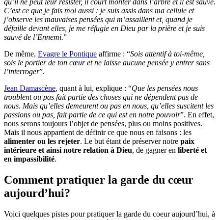
qu’il ne peut leur résister, il court monter dans l’arbre et il est sauvé.
C’est ce que je fais moi aussi : je suis assis dans ma cellule et
j’observe les mauvaises pensées qui m’assaillent et, quand je
défaille devant elles, je me réfugie en Dieu par la prière et je suis
sauvé de l’Ennemi.
”
De même,
Evagre le Pontique
affirme : “
Sois attentif à toi-même,
sois le portier de ton cœur et ne laisse aucune pensée y entrer sans
l’interroger
”.
Jean Damascène
, quant à lui, explique : “
Que les pensées nous
troublent ou pas fait partie des choses qui ne dépendent pas de
nous. Mais qu’elles demeurent ou pas en nous, qu’elles suscitent les
passions ou pas, fait partie de ce qui est en notre pouvoir
”. En effet,
nous serons toujours l’objet de pensées, plus ou moins positives.
Mais il nous appartient de définir ce que nous en faisons : les
alimenter ou les rejeter
. Le but étant de préserver notre
paix
intérieure et ainsi notre relation à Dieu
, de gagner en
liberté et
en impassibilité
.
Comment pratiquer la garde du cœur
aujourd’hui?
Voici quelques pistes pour pratiquer la garde du coeur aujourd’hui, à