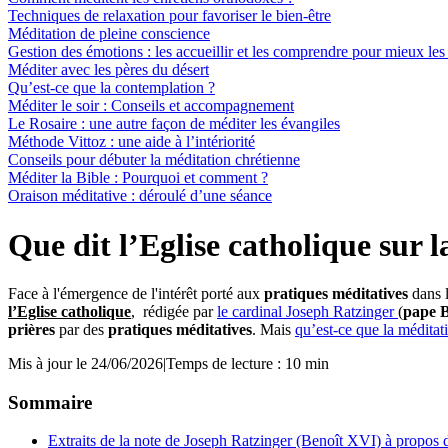
Techniques de relaxation pour favoriser le bien-être
Méditation de pleine conscience
Gestion des émotions : les accueillir et les comprendre pour mieux les
Méditer avec les pères du désert
Qu’est-ce que la contemplation ?
Méditer le soir : Conseils et accompagnement
Le Rosaire : une autre façon de méditer les évangiles
Méthode Vittoz : une aide à l’intériorité
Conseils pour débuter la méditation chrétienne
Méditer la Bible : Pourquoi et comment ?
Oraison méditative : déroulé d’une séance
Que dit l’Eglise catholique sur 
Face à l'émergence de l'intérêt porté aux
pratiques méditatives
dans 
l’Eglise catholique
, rédigée par
le cardinal Joseph Ratzinger
(
p
ape 
prières
par des
pratiques méditatives
. Mais
qu’est-ce que la méditat
Mis à jour le 24/06/2026
|
Temps de lecture : 10 min
Sommaire
Extraits de la note de Joseph Ratzinger (Benoît XVI) à propos d