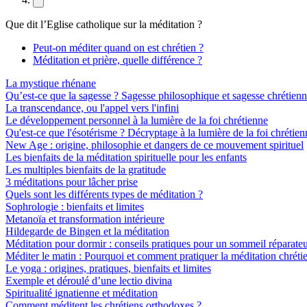
Que dit l’Eglise catholique sur la méditation ?
Peut-on méditer quand on est chrétien ?
Méditation et prière, quelle différence ?
La mystique rhénane
Qu’est-ce que la sagesse ? Sagesse philosophique et sagesse chrétien
La transcendance, ou l'appel vers l'infini
Le développement personnel à la lumière de la foi chrétienne
Qu'est-ce que l'ésotérisme ? Décryptage à la lumière de la foi chrétien
New Age : origine, philosophie et dangers de ce mouvement spirituel
Les bienfaits de la méditation spirituelle pour les enfants
Les multiples bienfaits de la gratitude
3 méditations pour lâcher prise
Quels sont les différents types de méditation ?
Sophrologie : bienfaits et limites
Metanoïa et transformation intérieure
Hildegarde de Bingen et la méditation
Méditation pour dormir : conseils pratiques pour un sommeil réparate
Méditer le matin : Pourquoi et comment pratiquer la méditation chréti
Le yoga : origines, pratiques, bienfaits et limites
Exemple et déroulé d’une lectio divina
Spiritualité ignatienne et méditation
Comment méditent les chrétiens orthodoxes ?