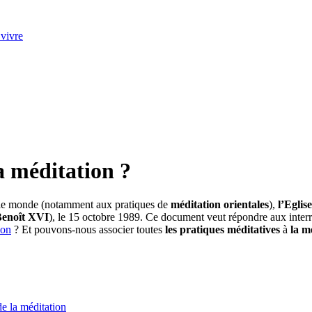
 vivre
la méditation ?
le monde (notamment aux pratiques de
méditation orientales
),
l’Eglis
Benoît XVI
), le 15 octobre 1989. Ce document veut répondre aux interr
ion
? Et pouvons-nous associer toutes
les pratiques méditatives
à
la m
e la méditation