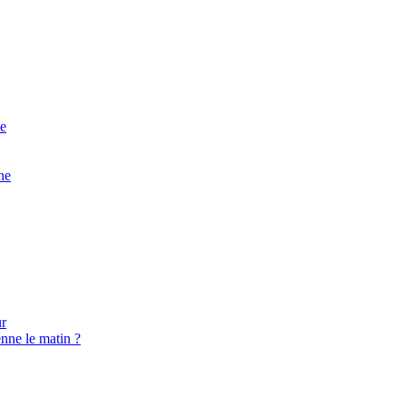
ne
ne
ur
enne le matin ?