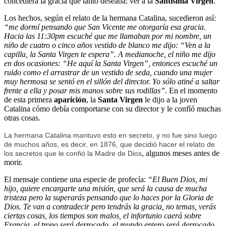
concediera la gracia que tanto deseaba: ver a la
Santísima Virgen
.
Los hechos, según el relato de la hermana Catalina, sucedieron así:
“me dormí pensando que San Vicente me otorgaría esa gracia.
Hacia las 11:30pm escuché que me llamaban por mi nombre, un
niño de cuatro o cinco años vestido de blanco me dijo: “Ven a la
capilla, la Santa Virgen te espera”. A medianoche, el niño me dijo
en dos ocasiones: “He aquí la Santa Virgen”, entonces escuché un
ruido como el arrastrar de un vestido de seda, cuando una mujer
muy hermosa se sentó en el sillón del director. Yo sólo atiné a saltar
frente a ella y posar mis manos sobre sus rodillas”
. En el momento
de esta primera
aparición
, la
Santa Virgen
le dijo a la joven
Catalina cómo debía comportarse con su director y le confíó muchas
otras cosas.
La hermana Catalina mantuvo esto en secreto, y no fue sino luego
de muchos años, es decir, en 1876, que decidió hacer el relato de
, algunos meses antes de
los secretos que le confió la Madre de Dios
morir.
El mensaje contiene una especie de profecía:
“El Buen Dios, mi
hijo, quiere encargarte una misión, que será la causa de mucha
tristeza pero la superarás pensando que lo haces por la Gloria de
Dios. Te van a contradecir pero tendrás la gracia, no temas, verás
ciertas cosas, los tiempos son malos, el infortunio caerá sobre
Francia, el trono será derrocado, el mundo entero será derrocado