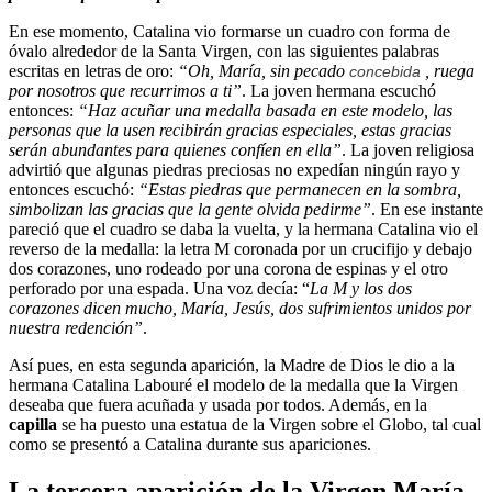
En ese momento, Catalina vio formarse un cuadro con forma de
óvalo alrededor de la Santa Virgen, con las siguientes palabras
escritas en letras de oro:
“Oh, María, sin pecado
, ruega
concebida
por nosotros que recurrimos a ti”
. La joven hermana escuchó
entonces:
“Haz acuñar una medalla basada en este modelo, las
personas que la usen recibirán gracias especiales, estas gracias
serán abundantes para quienes confíen en ella”
. La joven religiosa
advirtió que algunas piedras preciosas no expedían ningún rayo y
entonces escuchó:
“Estas piedras que permanecen en la sombra,
simbolizan las gracias que la gente olvida pedirme”
. En ese instante
pareció que el cuadro se daba la vuelta, y la hermana Catalina vio el
reverso de la medalla: la letra M coronada por un crucifijo y debajo
dos corazones, uno rodeado por una corona de espinas y el otro
perforado por una espada. Una voz decía: “
La M y los dos
corazones dicen mucho, María, Jesús, dos sufrimientos unidos por
nuestra redención”
.
Así pues, en esta segunda aparición, la Madre de Dios le dio a la
hermana Catalina Labouré el modelo de la medalla que la Virgen
deseaba que fuera acuñada y usada por todos. Además, en la
capilla
se ha puesto una estatua de la Virgen sobre el Globo, tal cual
como se presentó a Catalina durante sus apariciones.
La tercera aparición de la Virgen María