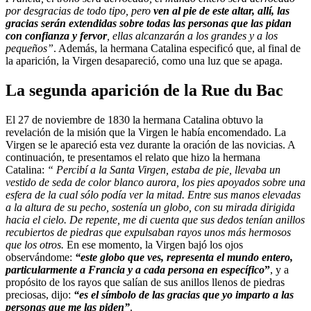
por desgracias de todo tipo, pero
ven al pie de este altar, allí, las
gracias serán extendidas sobre todas las personas que las pidan
con confianza y fervor
, ellas alcanzarán a los grandes y a los
pequeños”
. Además, la hermana Catalina especificó que, al final de
la aparición, la Virgen desapareció, como una luz que se apaga.
La segunda aparición de la Rue du Bac
El 27 de noviembre de 1830 la hermana Catalina obtuvo la
revelación de la misión que la Virgen le había encomendado. La
Virgen se le apareció esta vez durante la oración de las novicias. A
continuación, te presentamos el relato que hizo la hermana
Catalina:
“ Percibí a la Santa Virgen, estaba de pie, llevaba un
vestido de seda de color blanco aurora, los pies apoyados sobre una
esfera de la cual sólo podía ver la mitad. Entre sus manos elevadas
a la altura de su pecho, sostenía un globo, con su mirada dirigida
hacia el cielo. De repente, me di cuenta que sus dedos tenían anillos
recubiertos de piedras que expulsaban rayos unos más hermosos
que los otros.
En ese momento, la Virgen bajó los ojos
observándome:
“este globo que ves, representa el mundo entero,
particularmente a Francia y a cada persona en específico
”
, y a
propósito de los rayos que salían de sus anillos llenos de piedras
preciosas, dijo:
“es el símbolo de las gracias que yo imparto a las
personas que me las piden”
.