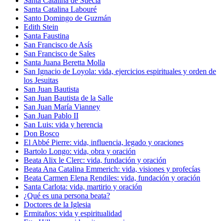
Santa Catalina de Suecia
Santa Catalina Labouré
Santo Domingo de Guzmán
Edith Stein
Santa Faustina
San Francisco de Asís
San Francisco de Sales
Santa Juana Beretta Molla
San Ignacio de Loyola: vida, ejercicios espirituales y orden de
los Jesuitas
San Juan Bautista
San Juan Bautista de la Salle
San Juan María Vianney
San Juan Pablo II
San Luis: vida y herencia
Don Bosco
El Abbé Pierre: vida, influencia, legado y oraciones
Bartolo Longo: vida, obra y oración
Beata Alix le Clerc: vida, fundación y oración
Beata Ana Catalina Emmerich: vida, visiones y profecías
Beata Carmen Elena Rendiles: vida, fundación y oración
Santa Carlota: vida, martirio y oración
¿Qué es una persona beata?
Doctores de la Iglesia
Ermitaños: vida y espiritualidad