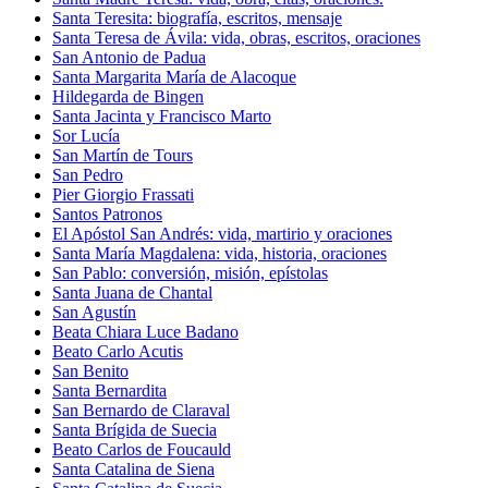
Santa Teresita: biografía, escritos, mensaje
Santa Teresa de Ávila: vida, obras, escritos, oraciones
San Antonio de Padua
Santa Margarita María de Alacoque
Hildegarda de Bingen
Santa Jacinta y Francisco Marto
Sor Lucía
San Martín de Tours
San Pedro
Pier Giorgio Frassati
Santos Patronos
El Apóstol San Andrés: vida, martirio y oraciones
Santa María Magdalena: vida, historia, oraciones
San Pablo: conversión, misión, epístolas
Santa Juana de Chantal
San Agustín
Beata Chiara Luce Badano
Beato Carlo Acutis
San Benito
Santa Bernardita
San Bernardo de Claraval
Santa Brígida de Suecia
Beato Carlos de Foucauld
Santa Catalina de Siena