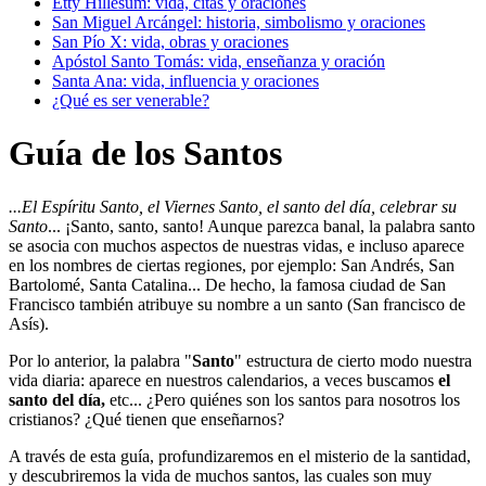
Etty Hillesum: vida, citas y oraciones
San Miguel Arcángel: historia, simbolismo y oraciones
San Pío X: vida, obras y oraciones
Apóstol Santo Tomás: vida, enseñanza y oración
Santa Ana: vida, influencia y oraciones
¿Qué es ser venerable?
Guía de los Santos
...El Espíritu Santo, el Viernes Santo, el santo del día, celebrar su
Santo
... ¡Santo, santo, santo! Aunque parezca banal, la palabra santo
se asocia con muchos aspectos de nuestras vidas, e incluso aparece
en los nombres de ciertas regiones, por ejemplo: San Andrés, San
Bartolomé, Santa Catalina... De hecho, la famosa ciudad de San
Francisco también atribuye su nombre a un santo (San francisco de
Asís).
Por lo anterior, la palabra "
Santo
" estructura de cierto modo nuestra
vida diaria: aparece en nuestros calendarios, a veces buscamos
el
santo del día,
etc... ¿Pero quiénes son los santos para nosotros los
cristianos? ¿Qué tienen que enseñarnos?
A través de esta guía, profundizaremos en el misterio de la santidad,
y descubriremos la vida de muchos santos, las cuales son muy