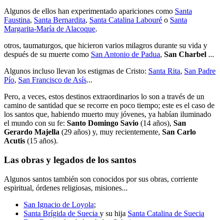
Algunos de ellos han experimentado apariciones como
Santa
Faustina
,
Santa Bernardita
,
Santa Catalina Labouré
o
Santa
Margarita-María de Alacoque
.
otros, taumaturgos, que hicieron varios milagros durante su vida y
después de su muerte como
San Antonio de Padua
,
San Charbel
...
Algunos incluso llevan los estigmas de Cristo:
Santa Rita
,
San Padre
Pío
,
San Francisco de Asís
...
Pero, a veces, estos destinos extraordinarios lo son a través de un
camino de santidad que se recorre en poco tiempo; este es el caso de
los santos que, habiendo muerto muy jóvenes, ya habían iluminado
el mundo con su fe:
Santo Domingo Savio
(14 años),
San
Gerardo Majella
(29 años) y, muy recientemente,
San Carlo
Acutis
(15 años).
Las obras y legados de los santos
Algunos santos también son conocidos por sus obras, corriente
espiritual, órdenes religiosas, misiones...
San Ignacio de Loyola
;
Santa Brígida de Suecia
y su hija
Santa Catalina de Suecia