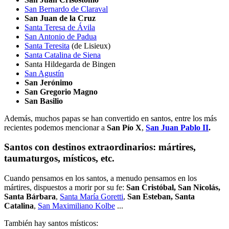
San Bernardo de Claraval
San Juan de la Cruz
Santa Teresa de Ávila
San Antonio de Padua
Santa Teresita
(de Lisieux)
Santa Catalina de Siena
Santa Hildegarda de Bingen
San Agustín
San Jerónimo
San Gregorio Magno
San Basilio
Además, muchos papas se han convertido en santos, entre los más
recientes podemos mencionar a
San Pío X
,
San Juan Pablo II
.
Santos con destinos extraordinarios: mártires,
taumaturgos, místicos, etc.
Cuando pensamos en los santos, a menudo pensamos en los
mártires, dispuestos a morir por su fe:
San Cristóbal, San Nicolás,
Santa Bárbara
,
Santa María Goretti
,
San Esteban, Santa
Catalina
,
San Maximiliano Kolbe
...
También hay santos místicos: