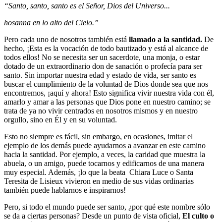
“Santo, santo, santo es el Señor, Dios del Universo...
hosanna en lo alto del Cielo.”
Pero cada uno de nosotros también está
llamado a la santidad.
De
hecho, ¡Esta es la vocación de todo bautizado y está al alcance de
todos ellos! No se necesita ser un sacerdote, una monja, o estar
dotado de un extraordinario don de sanación o profecía para ser
santo. Sin importar nuestra edad y estado de vida, ser santo es
buscar el cumplimiento de la voluntad de Dios donde sea que nos
encontremos, ¡aquí y ahora! Esto significa vivir nuestra vida con él,
amarlo y amar a las personas que Dios pone en nuestro camino; se
trata de ya no vivir centrados en nosotros mismos y en nuestro
orgullo, sino en Él y en su voluntad.
Esto no siempre es fácil, sin embargo, en ocasiones, imitar el
ejemplo de los demás puede ayudarnos a avanzar en este camino
hacia la santidad. Por ejemplo, a veces, la caridad que muestra la
abuela, o un amigo, puede tocarnos y edificarnos de una manera
muy especial. Además, ¡lo que la beata Chiara Luce o Santa
Teresita de Lisieux vivieron en medio de sus vidas ordinarias
también puede hablarnos e inspirarnos!
Pero, si todo el mundo puede ser santo, ¿por qué este nombre sólo
se da a ciertas personas? Desde un punto de vista oficial,
El culto o