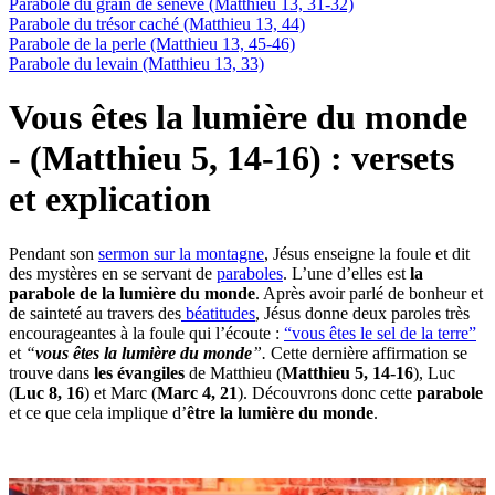
Parabole du grain de sénevé (Matthieu 13, 31-32)
Parabole du trésor caché (Matthieu 13, 44)
Parabole de la perle (Matthieu 13, 45-46)
Parabole du levain (Matthieu 13, 33)
Vous êtes la lumière du monde
- (Matthieu 5, 14-16) : versets
et explication
Pendant son
sermon sur la montagne
, Jésus enseigne la foule et dit
des mystères en se servant de
paraboles
. L’une d’elles est
la
parabole de la lumière du monde
. Après avoir parlé de bonheur et
de sainteté au travers des
béatitudes
, Jésus donne deux paroles très
encourageantes à la foule qui l’écoute :
“vous êtes le sel de la terre”
et
“
vous êtes la lumière du monde
”.
Cette dernière affirmation se
trouve dans
les évangiles
de Matthieu (
Matthieu 5, 14-16
), Luc
(
Luc 8, 16
) et Marc (
Marc 4, 21
). Découvrons donc cette
parabole
et ce que cela implique d’
être la lumière du monde
.