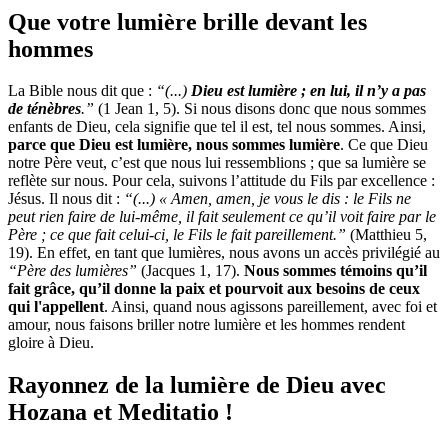
Que votre lumière brille devant les
hommes
La Bible nous dit que :
“(...)
Dieu est lumière ; en lui, il n’y a pas
de ténèbres
.”
(1 Jean 1, 5). Si nous disons donc que nous sommes
enfants de Dieu, cela signifie que tel il est, tel nous sommes. Ainsi,
parce que Dieu est lumière, nous sommes lumière
. Ce que Dieu
notre Père veut, c’est que nous lui ressemblions ; que sa lumière se
reflète sur nous. Pour cela, suivons l’attitude du Fils par excellence :
Jésus. Il nous dit :
“(...) « Amen, amen, je vous le dis : le Fils ne
peut rien faire de lui-même, il fait seulement ce qu’il voit faire par le
Père ; ce que fait celui-ci, le Fils le fait pareillement.”
(Matthieu 5,
19). En effet, en tant que lumières, nous avons un accès privilégié au
“Père des lumières”
(Jacques 1, 17).
Nous sommes témoins qu’il
fait grâce, qu’il donne la paix et pourvoit aux besoins de ceux
qui l'appellent
. Ainsi, quand nous agissons pareillement, avec foi et
amour, nous faisons briller notre lumière et les hommes rendent
gloire à Dieu.
Rayonnez de la lumière de Dieu avec
Hozana et Meditatio !