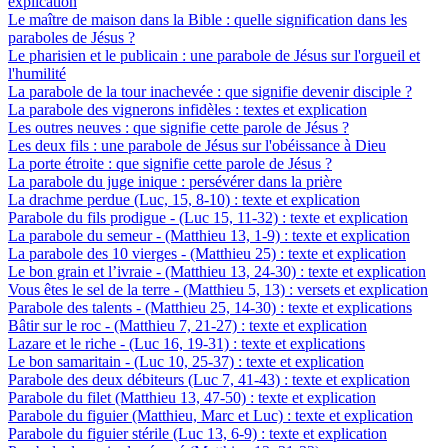
explication
Le maître de maison dans la Bible : quelle signification dans les
paraboles de Jésus ?
Le pharisien et le publicain : une parabole de Jésus sur l'orgueil et
l'humilité
La parabole de la tour inachevée : que signifie devenir disciple ?
La parabole des vignerons infidèles : textes et explication
Les outres neuves : que signifie cette parole de Jésus ?
Les deux fils : une parabole de Jésus sur l'obéissance à Dieu
La porte étroite : que signifie cette parole de Jésus ?
La parabole du juge inique : persévérer dans la prière
La drachme perdue (Luc, 15, 8-10) : texte et explication
Parabole du fils prodigue - (Luc 15, 11-32) : texte et explication
La parabole du semeur - (Matthieu 13, 1-9) : texte et explication
La parabole des 10 vierges - (Matthieu 25) : texte et explication
Le bon grain et l’ivraie - (Matthieu 13, 24-30) : texte et explication
Vous êtes le sel de la terre - (Matthieu 5, 13) : versets et explication
Parabole des talents - (Matthieu 25, 14-30) : texte et explications
Bâtir sur le roc - (Matthieu 7, 21-27) : texte et explication
Lazare et le riche - (Luc 16, 19-31) : texte et explications
Le bon samaritain - (Luc 10, 25-37) : texte et explication
Parabole des deux débiteurs (Luc 7, 41-43) : texte et explication
Parabole du filet (Matthieu 13, 47-50) : texte et explication
Parabole du figuier (Matthieu, Marc et Luc) : texte et explication
Parabole du figuier stérile (Luc 13, 6-9) : texte et explication