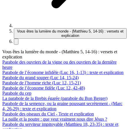
Vous êtes la lumière du monde - (Matthieu 5, 14-16) : versets et
explication
Vous êtes la lumière du monde - (Matthieu 5, 14-16) : versets et
explication
Parabole des ouvriers de la vigne ou des ouvriers de la dernière
heure
Parabole de l’économe infidèle (Luc 16, 1-13) : texte et explication
Parabole du grand souper (Luc 14, 15-24)
Parabole de l’homme riche (Luc 12, 15-21)
Parabole de l’économe fidèle (Luc 12, 42-48)
Parabole du cep
La parabole de la Brebis égarée (parabole du Bon Berger)
Parabole de la semence, ou la graine poussant secrètement - (Marc
4, 26-29) : texte et explication
Parabole des oiseaux du Ciel - Texte et explication
La paille et la poutre : que veut vraiment nous dire Jésus ?
Parabole du serviteur impitoyable (Matthieu 18, 23-35) : texte et