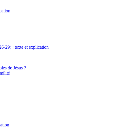
cation
6-29) : texte et explication
oles de Jésus ?
milité
cation