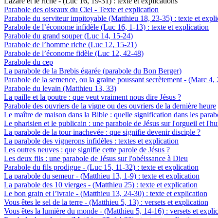
Lazare et le riche - (Luc 16, 19-31) : texte et explications
Parabole des oiseaux du Ciel - Texte et explication
Parabole du serviteur impitoyable (Matthieu 18, 23-35) : texte et expli
Parabole de l’économe infidèle (Luc 16, 1-13) : texte et explication
Parabole du grand souper (Luc 14, 15-24)
Parabole de l’homme riche (Luc 12, 15-21)
Parabole de l’économe fidèle (Luc 12, 42-48)
Parabole du cep
La parabole de la Brebis égarée (parabole du Bon Berger)
Parabole de la semence, ou la graine poussant secrètement - (Marc 4, 2
Parabole du levain (Matthieu 13, 33)
La paille et la poutre : que veut vraiment nous dire Jésus ?
Parabole des ouvriers de la vigne ou des ouvriers de la dernière heure
Le maître de maison dans la Bible : quelle signification dans les parab
Le pharisien et le publicain : une parabole de Jésus sur l'orgueil et l'hu
La parabole de la tour inachevée : que signifie devenir disciple ?
La parabole des vignerons infidèles : textes et explication
Les outres neuves : que signifie cette parole de Jésus ?
Les deux fils : une parabole de Jésus sur l'obéissance à Dieu
Parabole du fils prodigue - (Luc 15, 11-32) : texte et explication
La parabole du semeur - (Matthieu 13, 1-9) : texte et explication
La parabole des 10 vierges - (Matthieu 25) : texte et explication
Le bon grain et l’ivraie - (Matthieu 13, 24-30) : texte et explication
Vous êtes le sel de la terre - (Matthieu 5, 13) : versets et explication
Vous êtes la lumière du monde - (Matthieu 5, 14-16) : versets et expli