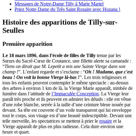
Messages de Notre-Dame Tilly à Marie Martel
Priez Notre Dame du Très Saint Rosaire avec Hozana !
Histoire des apparitions de Tilly-sur-
Seulles
Première apparition
Le 18 mars 1896
,
dans l’école de filles de Tilly
tenue par les
Sœurs du Sacré-Cœur de Coutance, une fillette alerte sa camarade :
“
Tiens on dirait que M. Lepetit a mis une Sainte Vierge dans son
champ !
”. L’enfant regarde et s’exclame : “
Oh ! Madame, que c'est
beau ! On voit la bonne Vierge là-bas !
”. Les trois religieuses et
tous les enfants peuvent contempler le même spectacle : au-dessus
des arbres à environ 1 km de là, la Vierge Marie apparaît, nimbée de
lumière dans l’attitude de
l’Immaculée Conception
. La Vierge leur
paraît très proche et ils peuvent en admirer les détails : elle est vêtue
d'une robe blanche, serrée à la taille d’une ceinture bleue nouée par
devant. Sa tête est couverte d’un voile transparent qui lui enveloppe
tout le corps, son visage est d’une beauté indescriptible. Devant une
telle merveille, les spectatrices se mettent à prier le
rosaire
et la
Vierge apparaît de plus en plus radieuse. Cela dure environ une
heure et quart.