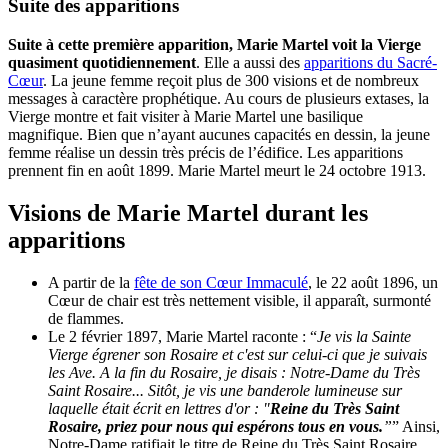
Suite des apparitions
Suite à cette première apparition, Marie Martel voit la Vierge
quasiment quotidiennement
. Elle a aussi des
apparitions du Sacré-
Cœur
.
La jeune femme reçoit plus de 300 visions et de nombreux
messages à caractère prophétique. Au cours de plusieurs extases, la
Vierge montre et fait visiter à Marie Martel une basilique
magnifique. Bien que n’ayant aucunes capacités en dessin, la jeune
femme réalise un dessin très précis de l’édifice. Les apparitions
prennent fin en août 1899. Marie Martel meurt le 24 octobre 1913.
Visions de Marie Martel durant les
apparitions
A partir de la
fête de son Cœur Immaculé
, le 22 août 1896, un
Cœur de chair est très nettement visible, il apparaît, surmonté
de flammes.
Le 2 février 1897, Marie Martel raconte : “
Je vis la Sainte
Vierge égrener son Rosaire et c'est sur celui-ci que je suivais
les Ave. A la fin du Rosaire, je disais : Notre-Dame du Très
Saint Rosaire... Sitôt, je vis une banderole lumineuse sur
laquelle était écrit en lettres d'or : "
Reine du Très Saint
Rosaire, priez pour nous qui espérons tous en vous.
”
” Ainsi,
Notre-Dame ratifiait le titre de Reine du Très Saint Rosaire