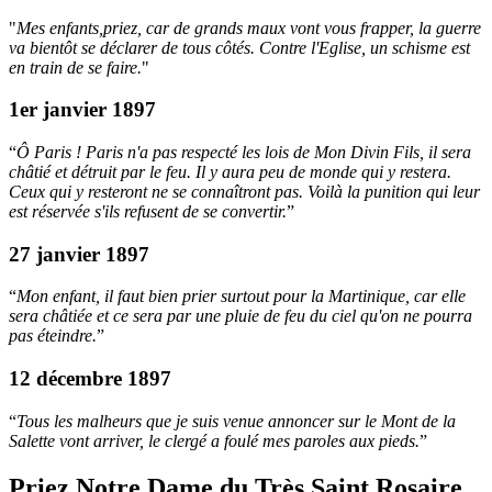
"
Mes enfants,priez, car de grands maux vont vous frapper, la guerre
va bientôt se déclarer de tous côtés. Contre l'Eglise, un schisme est
en train de se faire.
"
1er janvier 1897
“
Ô Paris ! Paris n'a pas respecté les lois de Mon Divin Fils, il sera
châtié et détruit par le feu. Il y aura peu de monde qui y restera.
Ceux qui y resteront ne se connaîtront pas. Voilà la punition qui leur
est réservée s'ils refusent de se convertir.
”
27 janvier 1897
“
Mon enfant, il faut bien prier surtout pour la Martinique, car elle
sera châtiée et ce sera par une pluie de feu du ciel qu'on ne pourra
pas éteindre.
”
12 décembre 1897
“
Tous les malheurs que je suis venue annoncer sur le Mont de la
Salette vont arriver, le clergé a foulé mes paroles aux pieds.
”
Priez Notre Dame du Très Saint Rosaire