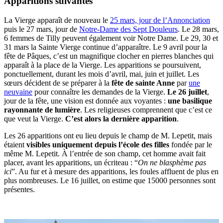
Apparitions suivantes
La Vierge apparaît de nouveau le
25 mars, jour de l’Annonciation
puis le 27 mars, jour de
Notre-Dame des Sept Douleurs
. Le 28 mars,
6 femmes de Tilly peuvent également voir Notre Dame. Le 29, 30 et
31 mars la Sainte Vierge continue d’apparaître. Le 9 avril pour la
fête de Pâques, c’est un magnifique clocher en pierres blanches qui
apparaît à la place de la Vierge. Les apparitions se poursuivent,
ponctuellement, durant les mois d’avril, mai, juin et juillet. Les
sœurs décident de se préparer à la
fête de sainte Anne
par
une
neuvaine
pour connaître les demandes de la Vierge.
Le 26 juillet
,
jour de la fête, une vision est donnée aux voyantes :
une basilique
rayonnante de lumière
. Les religieuses comprennent que c’est ce
que veut la Vierge.
C’est alors la dernière apparition
.
Les 26 apparitions ont eu lieu depuis le champ de M. Lepetit, mais
étaient
visibles uniquement depuis l’école des filles
fondée par le
même M. Lepetit. À l’entrée de son champ, cet homme avait fait
placer, avant les apparitions, un écriteau : “
On ne blasphème pas
ici
”. Au fur et à mesure des apparitions, les foules affluent de plus en
plus nombreuses. Le 16 juillet, on estime que 15000 personnes sont
présentes.