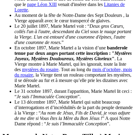
que le
pape Léon XIII
venait d'insérer dans les
Litanies de
Lorette
.
Au moment de la fête de Notre-Dame des Sept Douleurs , la
Vierge apparaît avec le cœur transpercé de glaives.
Le 20 juillet 1897, Marie Martel voit : “
Deux gros Cœurs,
collés l'un à l'autre, descendant du Ciel sous le nuage portant
la Vierge. L'un est entouré d'une couronne d'épines, l'autre
d'une couronne de roses.
”
En octobre 1897, Marie Martel a la vision d’une
banderole
tenue par deux anges portant cette inscription : "
Mystères
Joyeux, Mystères Douloureux, Mystères Glorieux
"
. La
Vierge montre à Marie Martel, qui les ignorait, toute la liste
des
mystères du rosaire
. Tout au long du
mois d’octobre, mois
du rosaire
, la Vierge tient un rouleau comportant les mystères,
il se déroule au fur et à mesure qu’elle prie les dizaines avec
Marie Martel.
Le 31 octobre 1897, durant l'apparition, Marie Martel lit ceci :
“
Je suis l’Immaculée Conception
”.
Le 13 décembre 1897, Marie Martel qui subit beaucoup
d’interrogations et d’incrédulités de la part du peuple demande
à la Vierge : “
Au nom de Jésus, Fils de David, je vous adjure
de me dire si Vous êtes la Mère du Bon Jésus !
” A quoi Notre
Dame répond : “
Je suis l’Immaculée Conception
”.