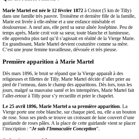
Marie Martel est née le 12 février 1872
à Cristot (5 km de Tilly)
dans une famille très pauvre. Troisième et dernière fille de la famille,
Marie est livrée à elle-même et a une enfance misérable et
douloureuse. A neuf ans, elle perd sa sœur aînée Joséphine. Peu de
temps après, Marie croit voir sa sœur, toute blanche et lumineuse,
elle apprendra plus tard qu’il s’agissait en réalité de la Vierge Marie.
En grandissant, Marie Martel devient couturière comme sa mère.
C’est une jeune femme travailleuse, dévouée et très pieuse.
Première apparition à Marie Martel
Dès mars 1896, le bruit se répand que la Vierge apparaît à des
religieuses et fillettes de Tilly. Marie Martel décide d’aller prier au
pied de l’ormeau, dans le champ des apparitions. Dès lors, tous les
jours, malgré sa mauvaise santé et les intempéries, Marie Martel fait
l’aller-retour à Tilly pour s’y recueillir et prier le chapelet.
Le 25 avril 1896, Marie Martel a sa première apparition
. La
Vierge porte une robe blanche, sur chaque pied, nu, elle a un bouton
de rose. Sous ses pieds se trouve un croissant de lune couvert d’une
guirlande de roses pâles. A la place de cette guirlande vient se placer
l’inscription : “
Je suis l’Immaculée Conception
”.