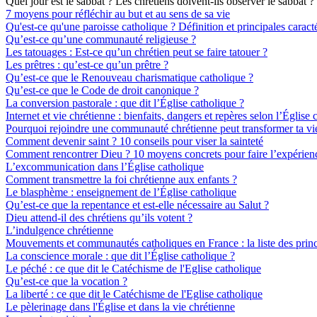
Quel jour est le sabbat ? Les chrétiens doivent-ils observer le sabbat ?
7 moyens pour réfléchir au but et au sens de sa vie
Qu'est-ce qu'une paroisse catholique ? Définition et principales caracté
Qu’est-ce qu’une communauté religieuse ?
Les tatouages : Est-ce qu’un chrétien peut se faire tatouer ?
Les prêtres : qu’est-ce qu’un prêtre ?
Qu’est-ce que le Renouveau charismatique catholique ?
Qu’est-ce que le Code de droit canonique ?
La conversion pastorale : que dit l’Église catholique ?
Internet et vie chrétienne : bienfaits, dangers et repères selon l’Église 
Pourquoi rejoindre une communauté chrétienne peut transformer ta vi
Comment devenir saint ? 10 conseils pour viser la sainteté
Comment rencontrer Dieu ? 10 moyens concrets pour faire l’expérien
L’excommunication dans l’Église catholique
Comment transmettre la foi chrétienne aux enfants ?
Le blasphème : enseignement de l’Église catholique
Qu’est-ce que la repentance et est-elle nécessaire au Salut ?
Dieu attend-il des chrétiens qu’ils votent ?
L’indulgence chrétienne
Mouvements et communautés catholiques en France : la liste des prin
La conscience morale : que dit l’Église catholique ?
Le péché : ce que dit le Catéchisme de l'Eglise catholique
Qu’est-ce que la vocation ?
La liberté : ce que dit le Catéchisme de l'Eglise catholique
Le pèlerinage dans l'Église et dans la vie chrétienne