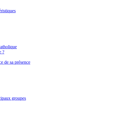
ristiques
catholique
e ?
ce de sa présence
cipaux groupes