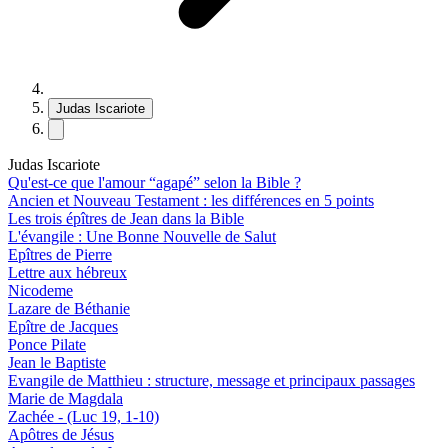
Judas Iscariote
Judas Iscariote
Qu'est-ce que l'amour “agapé” selon la Bible ?
Ancien et Nouveau Testament : les différences en 5 points
Les trois épîtres de Jean dans la Bible
L'évangile : Une Bonne Nouvelle de Salut
Epîtres de Pierre
Lettre aux hébreux
Nicodeme
Lazare de Béthanie
Epître de Jacques
Ponce Pilate
Jean le Baptiste
Evangile de Matthieu : structure, message et principaux passages
Marie de Magdala
Zachée - (Luc 19, 1-10)
Apôtres de Jésus