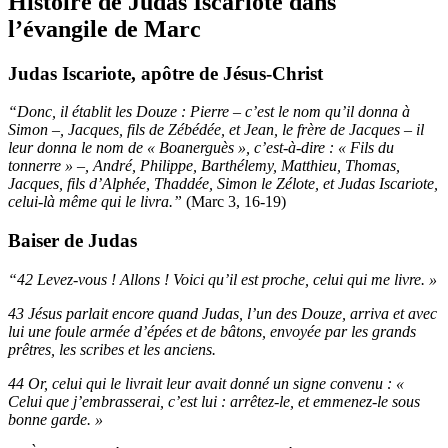
Histoire de Judas Iscariote dans
l’évangile de Marc
Judas Iscariote, apôtre de Jésus-Christ
“Donc, il établit les Douze : Pierre – c’est le nom qu’il donna à
Simon –, Jacques, fils de Zébédée, et Jean, le frère de Jacques – il
leur donna le nom de « Boanerguès », c’est-à-dire : « Fils du
tonnerre » –, André, Philippe, Barthélemy, Matthieu, Thomas,
Jacques, fils d’Alphée, Thaddée, Simon le Zélote, et Judas Iscariote,
celui-là même qui le livra.”
(Marc 3, 16-19)
Baiser de Judas
“42 Levez-vous ! Allons ! Voici qu’il est proche, celui qui me livre. »
43 Jésus parlait encore quand Judas, l’un des Douze, arriva et avec
lui une foule armée d’épées et de bâtons, envoyée par les grands
prêtres, les scribes et les anciens.
44 Or, celui qui le livrait leur avait donné un signe convenu : «
Celui que j’embrasserai, c’est lui : arrêtez-le, et emmenez-le sous
bonne garde. »