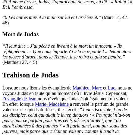
45 À peine arrivé, Judas, s’approchant de Jésus, lui dit : « Rabbi ! »
Et il l’embrassa.
46 Les autres mirent la main sur lui et l’arrêtèrent.”
(Marc 14, 42-
46)
Mort de Judas
“Il leur dit : « J’ai péché en livrant à la mort un innocent. » Ils
répliquèrent : « Que nous importe ? Cela te regarde ! » Jetant alors
les pièces d’argent dans le Temple, il se retira et alla se pendre.”
(Matthieu 27, 4-5)
Trahison de Judas
Lorsque nous lisons les évangiles de
Matthieu
,
Marc
et
Luc
, nous ne
voyons Judas en faute qu’au moment où il livre Jésus. Cependant,
l’évangile de Jean
nous révèle que Judas était également un voleur.
En effet, lorsque
Marie- Madeleine
a renversé le parfum de grande
valeur sur les pieds de Jésus, il est écrit :
“Judas Iscariote, l’un de
ses disciples, celui qui allait le livrer, dit alors : « Pourquoi n’a-t-on
pas vendu ce parfum pour trois cents pièces d’argent, que l’on
aurait données à des pauvres ? » Il parla ainsi, non par souci des
pauvres, mais parce que c’était un voleur : comme il tenait la