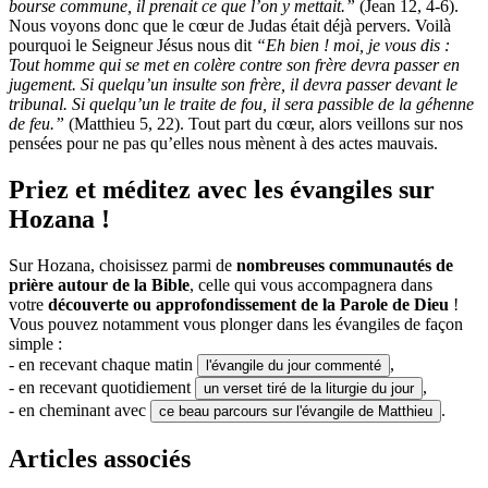
bourse commune, il prenait ce que l’on y mettait.”
(Jean 12, 4-6).
Nous voyons donc que le cœur de Judas était déjà pervers. Voilà
pourquoi le Seigneur Jésus nous dit
“Eh bien ! moi, je vous dis :
Tout homme qui se met en colère contre son frère devra passer en
jugement. Si quelqu’un insulte son frère, il devra passer devant le
tribunal. Si quelqu’un le traite de fou, il sera passible de la géhenne
de feu.”
(Matthieu 5, 22). Tout part du cœur, alors veillons sur nos
pensées pour ne pas qu’elles nous mènent à des actes mauvais.
Priez et méditez avec les évangiles sur
Hozana !
Sur Hozana, choisissez parmi de
nombreuses communautés de
prière autour de la Bible
, celle qui vous accompagnera dans
votre
découverte ou approfondissement de la Parole de Dieu
!
Vous pouvez notamment vous plonger dans les évangiles de façon
simple :
- en recevant chaque matin
,
l'évangile du jour commenté
- en recevant quotidiement
,
un verset tiré de la liturgie du jour
- en cheminant avec
.
ce beau parcours sur l'évangile de Matthieu
Articles associés