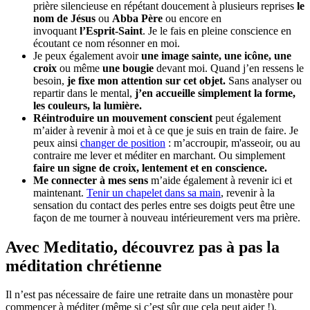
prière silencieuse en répétant doucement à plusieurs reprises
le
nom de Jésus
ou
Abba Père
ou encore en
invoquant
l’Esprit-Saint
. Je le fais en pleine conscience en
écoutant ce nom résonner en moi.
Je peux également avoir
une image sainte, une icône, une
croix
ou même
une bougie
devant moi. Quand j’en ressens le
besoin,
je fixe mon attention sur cet objet.
Sans analyser ou
repartir dans le mental,
j’en accueille simplement la forme,
les couleurs, la lumière.
Réintroduire un mouvement conscient
peut également
m’aider à revenir à moi et à ce que je suis en train de faire. Je
peux ainsi
changer de position
: m’accroupir, m'asseoir, ou au
contraire me lever et méditer en marchant. Ou simplement
faire un signe de croix, lentement et en conscience.
Me connecter à mes sens
m’aide également à revenir ici et
maintenant.
Tenir un chapelet dans sa main
, revenir à la
sensation du contact des perles entre ses doigts peut être une
façon de me tourner à nouveau intérieurement vers ma prière.
Avec Meditatio, découvrez pas à pas la
méditation chrétienne
Il n’est pas nécessaire de faire une retraite dans un monastère pour
commencer à méditer (même si c’est sûr que cela peut aider !).