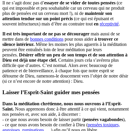
Il ne s’agit donc pas d’
essayer de se vider de toutes pensées
(ce
qui est impossible et peu souhaitable car un cerveau qui ne produit
plus de pensées est un cerveau mort !), ni de
maintenir son
attention tendue sur un point précis
(ce qui est épuisant et
souvent infructueux) mais d’être au contraire tout
en
réceptivité
.
Il est très important de ne pas se décourager
mais aussi de se
mettre dans de
bonnes conditions
pour nous aider
à trouver ce
silence intérieur.
Même les moines les plus aguerris à la méditation
peuvent être entraînés loin de leur méditation par leurs
pensées.
Désirer offrir un peu de son temps et de son attention à
Dieu est déjà une étape clef.
Certains jours cela s’avérera plus
difficile que d’autres. C’est normal. Alors avec beaucoup de
patience et de bienveillance, à chaque fois que notre esprit se
détourne de Dieu, ramenons-le doucement vers l’objet de notre désir
(si ce n’est encore de notre attention) : Dieu.
Laisser l’Esprit-Saint guider mes pensées
Dans la méditation chrétienne, nous nous ouvrons à l’Esprit-
Saint.
Nous apprenons donc à être attentif à ce qui vient, notamment
nos pensées et, avec son aide, à discerner :
- ce que nous avons besoin de laisser partir (
pensées vagabondes
),
- ce que nous avons besoin de confier à Dieu (
pensées toxiques,
angoisses, ruminations,
…) afin qu’il nous en libère,