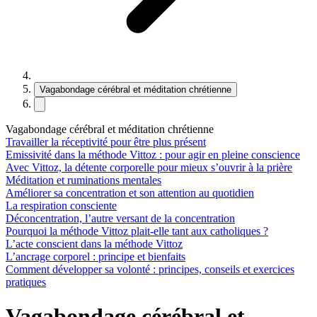
Vagabondage cérébral et méditation chrétienne
Vagabondage cérébral et méditation chrétienne
Travailler la réceptivité pour être plus présent
Emissivité dans la méthode Vittoz : pour agir en pleine conscience
Avec Vittoz, la détente corporelle pour mieux s’ouvrir à la prière
Méditation et ruminations mentales
Améliorer sa concentration et son attention au quotidien
La respiration consciente
Déconcentration, l’autre versant de la concentration
Pourquoi la méthode Vittoz plait-elle tant aux catholiques ?
L’acte conscient dans la méthode Vittoz
L’ancrage corporel : principe et bienfaits
Comment développer sa volonté : principes, conseils et exercices
pratiques
Vagabondage cérébral et